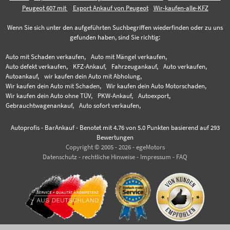
Peugeot 607 mit
Export Ankauf von Peugeot
Wir-kaufen-alle-KFZ
Wenn Sie sich unter den aufgeführten Suchbegriffen wiederfinden oder zu uns
gefunden haben, sind Sie richtig:
Auto mit Schaden verkaufen,
Auto mit Mängel verkaufen,
Auto defekt verkaufen,
KFZ-Ankauf,
Fahrzeugankauf,
Auto verkaufen,
Autoankauf,
wir kaufen dein Auto mit Abholung,
Wir kaufen dein Auto mit Schaden,
Wir kaufen dein Auto Motorschaden,
Wir kaufen dein Auto ohne TÜV,
PKW-Ankauf,
Autoexport,
Gebrauchtwagenankauf,
Auto sofort verkaufen,
Autoprofis - BarAnkauf
-
Benotet mit
4.76
von 5.0 Punkten basierend auf
293
Bewertungen
Copyright © 2005 - 2026 - egeMotors
Datenschutz
-
rechtliche Hinweise
-
Impressum
-
FAQ