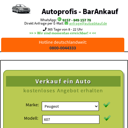
Autoprofis - BarAnkauf
WhatsApp:
0157 - 849 157 78
Direkt Anfrage per E-Mail:
anfrage@autoabkauf.de
365 Tage von 8 - 22 Uhr
>> > Wir sind momentan erreichbar! < <<
Hotline deutschlandweit:
0800-0044333
Verkauf ein Auto
kostenloses
Angebot erhalten
Marke:
Modell: