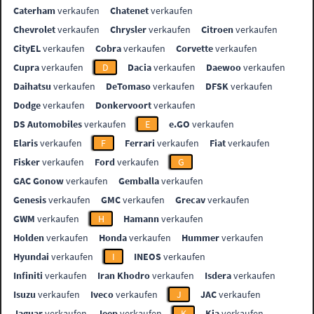
Caterham
verkaufen
Chatenet
verkaufen
Chevrolet
verkaufen
Chrysler
verkaufen
Citroen
verkaufen
CityEL
verkaufen
Cobra
verkaufen
Corvette
verkaufen
Cupra
verkaufen
D
Dacia
verkaufen
Daewoo
verkaufen
Daihatsu
verkaufen
DeTomaso
verkaufen
DFSK
verkaufen
Dodge
verkaufen
Donkervoort
verkaufen
DS Automobiles
verkaufen
E
e.GO
verkaufen
Elaris
verkaufen
F
Ferrari
verkaufen
Fiat
verkaufen
Fisker
verkaufen
Ford
verkaufen
G
GAC Gonow
verkaufen
Gemballa
verkaufen
Genesis
verkaufen
GMC
verkaufen
Grecav
verkaufen
GWM
verkaufen
H
Hamann
verkaufen
Holden
verkaufen
Honda
verkaufen
Hummer
verkaufen
Hyundai
verkaufen
I
INEOS
verkaufen
Infiniti
verkaufen
Iran Khodro
verkaufen
Isdera
verkaufen
Isuzu
verkaufen
Iveco
verkaufen
J
JAC
verkaufen
Jaguar
verkaufen
Jeep
verkaufen
K
Kia
verkaufen