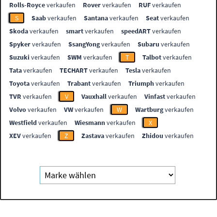
Rolls-Royce
verkaufen
Rover
verkaufen
RUF
verkaufen
S
Saab
verkaufen
Santana
verkaufen
Seat
verkaufen
Skoda
verkaufen
smart
verkaufen
speedART
verkaufen
Spyker
verkaufen
SsangYong
verkaufen
Subaru
verkaufen
Suzuki
verkaufen
SWM
verkaufen
T
Talbot
verkaufen
Tata
verkaufen
TECHART
verkaufen
Tesla
verkaufen
Toyota
verkaufen
Trabant
verkaufen
Triumph
verkaufen
TVR
verkaufen
V
Vauxhall
verkaufen
Vinfast
verkaufen
Volvo
verkaufen
VW
verkaufen
W
Wartburg
verkaufen
Westfield
verkaufen
Wiesmann
verkaufen
X
XEV
verkaufen
Z
Zastava
verkaufen
Zhidou
verkaufen