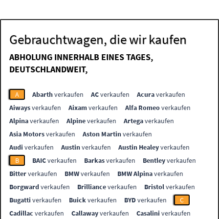
Gebrauchtwagen, die wir kaufen
ABHOLUNG INNERHALB EINES TAGES,
DEUTSCHLANDWEIT,
A
Abarth
verkaufen
AC
verkaufen
Acura
verkaufen
Aiways
verkaufen
Aixam
verkaufen
Alfa Romeo
verkaufen
Alpina
verkaufen
Alpine
verkaufen
Artega
verkaufen
Asia Motors
verkaufen
Aston Martin
verkaufen
Audi
verkaufen
Austin
verkaufen
Austin Healey
verkaufen
B
BAIC
verkaufen
Barkas
verkaufen
Bentley
verkaufen
Bitter
verkaufen
BMW
verkaufen
BMW Alpina
verkaufen
Borgward
verkaufen
Brilliance
verkaufen
Bristol
verkaufen
Bugatti
verkaufen
Buick
verkaufen
BYD
verkaufen
C
Cadillac
verkaufen
Callaway
verkaufen
Casalini
verkaufen