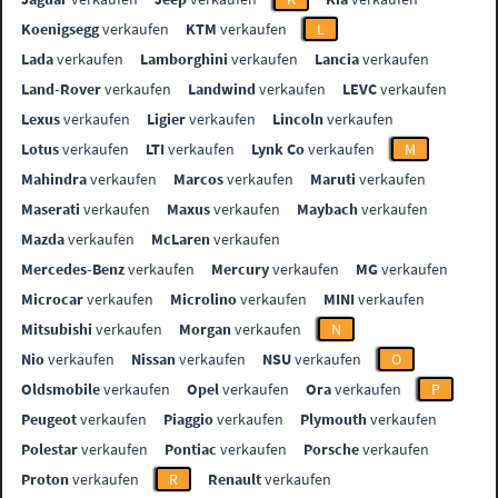
Koenigsegg
verkaufen
KTM
verkaufen
L
Lada
verkaufen
Lamborghini
verkaufen
Lancia
verkaufen
Land-Rover
verkaufen
Landwind
verkaufen
LEVC
verkaufen
Lexus
verkaufen
Ligier
verkaufen
Lincoln
verkaufen
Lotus
verkaufen
LTI
verkaufen
Lynk Co
verkaufen
M
Mahindra
verkaufen
Marcos
verkaufen
Maruti
verkaufen
Maserati
verkaufen
Maxus
verkaufen
Maybach
verkaufen
Mazda
verkaufen
McLaren
verkaufen
Mercedes-Benz
verkaufen
Mercury
verkaufen
MG
verkaufen
Microcar
verkaufen
Microlino
verkaufen
MINI
verkaufen
Mitsubishi
verkaufen
Morgan
verkaufen
N
Nio
verkaufen
Nissan
verkaufen
NSU
verkaufen
O
Oldsmobile
verkaufen
Opel
verkaufen
Ora
verkaufen
P
Peugeot
verkaufen
Piaggio
verkaufen
Plymouth
verkaufen
Polestar
verkaufen
Pontiac
verkaufen
Porsche
verkaufen
Proton
verkaufen
R
Renault
verkaufen