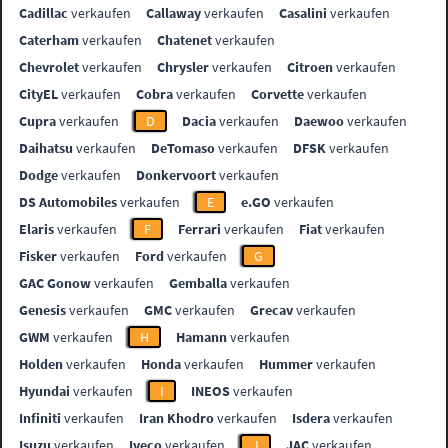
Cadillac
verkaufen
Callaway
verkaufen
Casalini
verkaufen
Caterham
verkaufen
Chatenet
verkaufen
Chevrolet
verkaufen
Chrysler
verkaufen
Citroen
verkaufen
CityEL
verkaufen
Cobra
verkaufen
Corvette
verkaufen
Cupra
verkaufen
D
Dacia
verkaufen
Daewoo
verkaufen
Daihatsu
verkaufen
DeTomaso
verkaufen
DFSK
verkaufen
Dodge
verkaufen
Donkervoort
verkaufen
DS Automobiles
verkaufen
E
e.GO
verkaufen
Elaris
verkaufen
F
Ferrari
verkaufen
Fiat
verkaufen
Fisker
verkaufen
Ford
verkaufen
G
GAC Gonow
verkaufen
Gemballa
verkaufen
Genesis
verkaufen
GMC
verkaufen
Grecav
verkaufen
GWM
verkaufen
H
Hamann
verkaufen
Holden
verkaufen
Honda
verkaufen
Hummer
verkaufen
Hyundai
verkaufen
I
INEOS
verkaufen
Infiniti
verkaufen
Iran Khodro
verkaufen
Isdera
verkaufen
Isuzu
verkaufen
Iveco
verkaufen
J
JAC
verkaufen