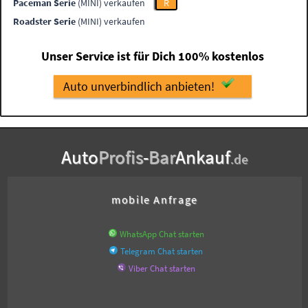
Paceman Serie
(MINI) verkaufen
R
Roadster Serie
(MINI) verkaufen
Unser Service ist für Dich 100% kostenlos
Auto unverbindlich anbieten!
Auto
Profis
-
Bar
Ankauf
.de
mobile Anfrage
WhatsApp Chat starten
Telegram Chat starten
Viber Chat starten