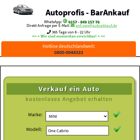
Autoprofis - BarAnkauf
WhatsApp:
0157 - 849 157 78
Direkt Anfrage per E-Mail:
anfrage@autoabkauf.de
365 Tage von 8 - 22 Uhr
>> > Wir sind momentan erreichbar! < <<
Hotline deutschlandweit:
0800-0044333
Verkauf ein Auto
kostenloses
Angebot erhalten
Marke:
Modell: