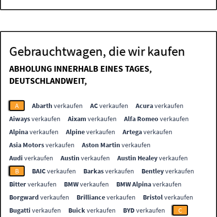
Gebrauchtwagen, die wir kaufen
ABHOLUNG INNERHALB EINES TAGES,
DEUTSCHLANDWEIT,
A
Abarth
verkaufen
AC
verkaufen
Acura
verkaufen
Aiways
verkaufen
Aixam
verkaufen
Alfa Romeo
verkaufen
Alpina
verkaufen
Alpine
verkaufen
Artega
verkaufen
Asia Motors
verkaufen
Aston Martin
verkaufen
Audi
verkaufen
Austin
verkaufen
Austin Healey
verkaufen
B
BAIC
verkaufen
Barkas
verkaufen
Bentley
verkaufen
Bitter
verkaufen
BMW
verkaufen
BMW Alpina
verkaufen
Borgward
verkaufen
Brilliance
verkaufen
Bristol
verkaufen
Bugatti
verkaufen
Buick
verkaufen
BYD
verkaufen
C