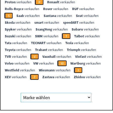
Proton
verkaufen
R
Renault
verkaufen
Rolls-Royce
verkaufen
Rover
verkaufen
RUF
verkaufen
S
Saab
verkaufen
Santana
verkaufen
Seat
verkaufen
Skoda
verkaufen
smart
verkaufen
speedART
verkaufen
Spyker
verkaufen
SsangYong
verkaufen
Subaru
verkaufen
Suzuki
verkaufen
SWM
verkaufen
T
Talbot
verkaufen
Tata
verkaufen
TECHART
verkaufen
Tesla
verkaufen
Toyota
verkaufen
Trabant
verkaufen
Triumph
verkaufen
TVR
verkaufen
V
Vauxhall
verkaufen
Vinfast
verkaufen
Volvo
verkaufen
VW
verkaufen
W
Wartburg
verkaufen
Westfield
verkaufen
Wiesmann
verkaufen
X
XEV
verkaufen
Z
Zastava
verkaufen
Zhidou
verkaufen