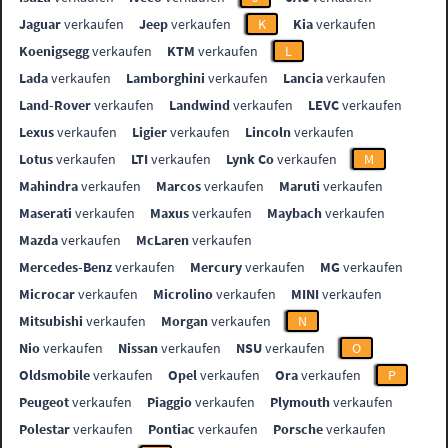
Jaguar
verkaufen
Jeep
verkaufen
K
Kia
verkaufen
Koenigsegg
verkaufen
KTM
verkaufen
L
Lada
verkaufen
Lamborghini
verkaufen
Lancia
verkaufen
Land-Rover
verkaufen
Landwind
verkaufen
LEVC
verkaufen
Lexus
verkaufen
Ligier
verkaufen
Lincoln
verkaufen
Lotus
verkaufen
LTI
verkaufen
Lynk Co
verkaufen
M
Mahindra
verkaufen
Marcos
verkaufen
Maruti
verkaufen
Maserati
verkaufen
Maxus
verkaufen
Maybach
verkaufen
Mazda
verkaufen
McLaren
verkaufen
Mercedes-Benz
verkaufen
Mercury
verkaufen
MG
verkaufen
Microcar
verkaufen
Microlino
verkaufen
MINI
verkaufen
Mitsubishi
verkaufen
Morgan
verkaufen
N
Nio
verkaufen
Nissan
verkaufen
NSU
verkaufen
O
Oldsmobile
verkaufen
Opel
verkaufen
Ora
verkaufen
P
Peugeot
verkaufen
Piaggio
verkaufen
Plymouth
verkaufen
Polestar
verkaufen
Pontiac
verkaufen
Porsche
verkaufen