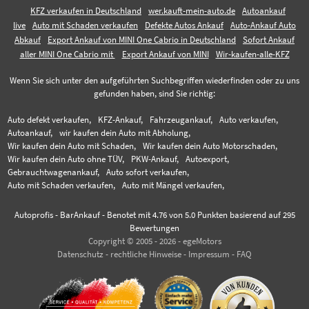
KFZ verkaufen in Deutschland
wer.kauft-mein-auto.de
Autoankauf
live
Auto mit Schaden verkaufen
Defekte Autos Ankauf
Auto-Ankauf Auto
Abkauf
Export Ankauf von MINI One Cabrio in Deutschland
Sofort Ankauf
aller MINI One Cabrio mit
Export Ankauf von MINI
Wir-kaufen-alle-KFZ
Wenn Sie sich unter den aufgeführten Suchbegriffen wiederfinden oder zu uns
gefunden haben, sind Sie richtig:
Auto defekt verkaufen,
KFZ-Ankauf,
Fahrzeugankauf,
Auto verkaufen,
Autoankauf,
wir kaufen dein Auto mit Abholung,
Wir kaufen dein Auto mit Schaden,
Wir kaufen dein Auto Motorschaden,
Wir kaufen dein Auto ohne TÜV,
PKW-Ankauf,
Autoexport,
Gebrauchtwagenankauf,
Auto sofort verkaufen,
Auto mit Schaden verkaufen,
Auto mit Mängel verkaufen,
Autoprofis - BarAnkauf
-
Benotet mit
4.76
von 5.0 Punkten basierend auf
295
Bewertungen
Copyright © 2005 - 2026 - egeMotors
Datenschutz
-
rechtliche Hinweise
-
Impressum
-
FAQ