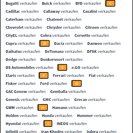
Bugatti
verkaufen
Buick
verkaufen
BYD
verkaufen
C
Cadillac
verkaufen
Callaway
verkaufen
Casalini
verkaufen
Caterham
verkaufen
Chatenet
verkaufen
Chevrolet
verkaufen
Chrysler
verkaufen
Citroen
verkaufen
CityEL
verkaufen
Cobra
verkaufen
Corvette
verkaufen
Cupra
verkaufen
D
Dacia
verkaufen
Daewoo
verkaufen
Daihatsu
verkaufen
DeTomaso
verkaufen
DFSK
verkaufen
Dodge
verkaufen
Donkervoort
verkaufen
DS Automobiles
verkaufen
E
e.GO
verkaufen
Elaris
verkaufen
F
Ferrari
verkaufen
Fiat
verkaufen
Fisker
verkaufen
Ford
verkaufen
G
GAC Gonow
verkaufen
Gemballa
verkaufen
Genesis
verkaufen
GMC
verkaufen
Grecav
verkaufen
GWM
verkaufen
H
Hamann
verkaufen
Holden
verkaufen
Honda
verkaufen
Hummer
verkaufen
Hyundai
verkaufen
I
INEOS
verkaufen
Infiniti
verkaufen
Iran Khodro
verkaufen
Isdera
verkaufen