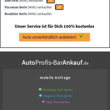
One First
(MINI) verkaufen
P
Paceman Serie
(MINI) verkaufen
R
Roadster Serie
(MINI) verkaufen
Unser Service ist für Dich 100% kostenlos
Auto unverbindlich anbieten!
Auto
Profis
-
Bar
Ankauf
.de
mobile Anfrage
WhatsApp Chat starten
Telegram Chat starten
Viber Chat starten