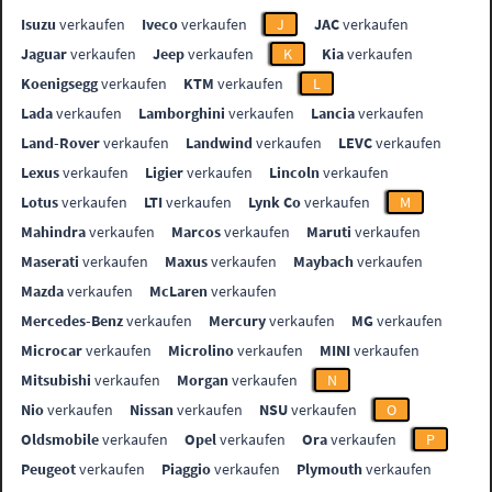
Isuzu
verkaufen
Iveco
verkaufen
J
JAC
verkaufen
Jaguar
verkaufen
Jeep
verkaufen
K
Kia
verkaufen
Koenigsegg
verkaufen
KTM
verkaufen
L
Lada
verkaufen
Lamborghini
verkaufen
Lancia
verkaufen
Land-Rover
verkaufen
Landwind
verkaufen
LEVC
verkaufen
Lexus
verkaufen
Ligier
verkaufen
Lincoln
verkaufen
Lotus
verkaufen
LTI
verkaufen
Lynk Co
verkaufen
M
Mahindra
verkaufen
Marcos
verkaufen
Maruti
verkaufen
Maserati
verkaufen
Maxus
verkaufen
Maybach
verkaufen
Mazda
verkaufen
McLaren
verkaufen
Mercedes-Benz
verkaufen
Mercury
verkaufen
MG
verkaufen
Microcar
verkaufen
Microlino
verkaufen
MINI
verkaufen
Mitsubishi
verkaufen
Morgan
verkaufen
N
Nio
verkaufen
Nissan
verkaufen
NSU
verkaufen
O
Oldsmobile
verkaufen
Opel
verkaufen
Ora
verkaufen
P
Peugeot
verkaufen
Piaggio
verkaufen
Plymouth
verkaufen