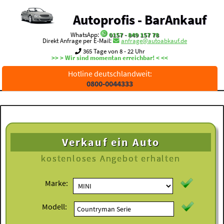
Autoprofis - BarAnkauf
WhatsApp:
0157 - 849 157 78
Direkt Anfrage per E-Mail:
anfrage@autoabkauf.de
365 Tage von 8 - 22 Uhr
>> > Wir sind momentan erreichbar! < <<
Hotline deutschlandweit:
0800-0044333
Verkauf ein Auto
kostenloses
Angebot erhalten
Marke:
Modell: