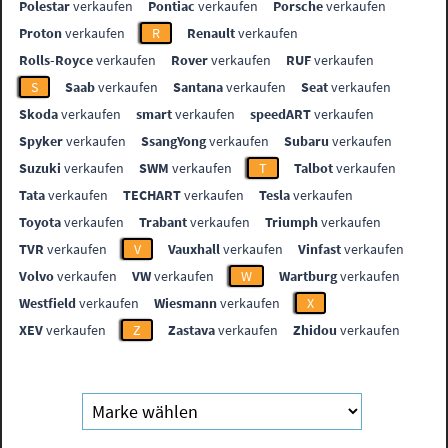
Polestar
verkaufen
Pontiac
verkaufen
Porsche
verkaufen
Proton
verkaufen
R
Renault
verkaufen
Rolls-Royce
verkaufen
Rover
verkaufen
RUF
verkaufen
S
Saab
verkaufen
Santana
verkaufen
Seat
verkaufen
Skoda
verkaufen
smart
verkaufen
speedART
verkaufen
Spyker
verkaufen
SsangYong
verkaufen
Subaru
verkaufen
Suzuki
verkaufen
SWM
verkaufen
T
Talbot
verkaufen
Tata
verkaufen
TECHART
verkaufen
Tesla
verkaufen
Toyota
verkaufen
Trabant
verkaufen
Triumph
verkaufen
TVR
verkaufen
V
Vauxhall
verkaufen
Vinfast
verkaufen
Volvo
verkaufen
VW
verkaufen
W
Wartburg
verkaufen
Westfield
verkaufen
Wiesmann
verkaufen
X
XEV
verkaufen
Z
Zastava
verkaufen
Zhidou
verkaufen