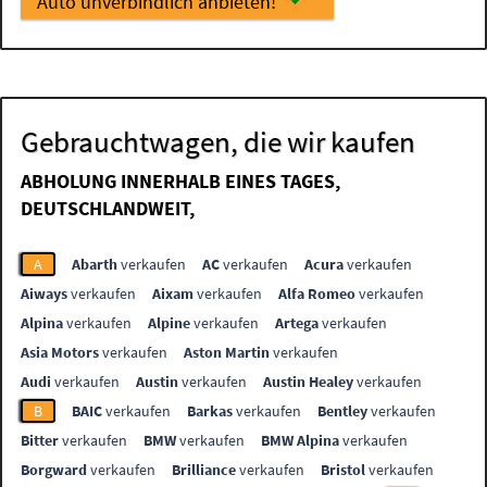
Auto unverbindlich anbieten!
Gebrauchtwagen, die wir kaufen
ABHOLUNG INNERHALB EINES TAGES,
DEUTSCHLANDWEIT,
A
Abarth
verkaufen
AC
verkaufen
Acura
verkaufen
Aiways
verkaufen
Aixam
verkaufen
Alfa Romeo
verkaufen
Alpina
verkaufen
Alpine
verkaufen
Artega
verkaufen
Asia Motors
verkaufen
Aston Martin
verkaufen
Audi
verkaufen
Austin
verkaufen
Austin Healey
verkaufen
B
BAIC
verkaufen
Barkas
verkaufen
Bentley
verkaufen
Bitter
verkaufen
BMW
verkaufen
BMW Alpina
verkaufen
Borgward
verkaufen
Brilliance
verkaufen
Bristol
verkaufen