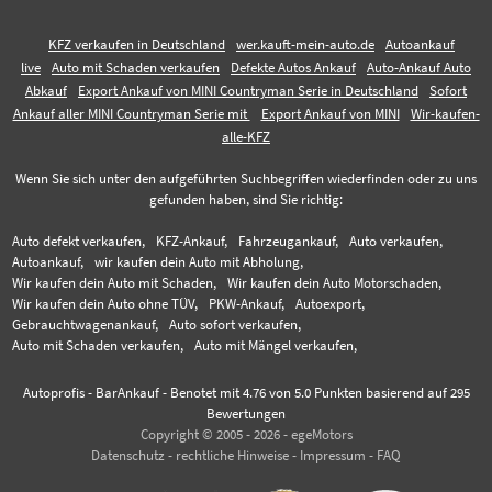
KFZ verkaufen in Deutschland
wer.kauft-mein-auto.de
Autoankauf
live
Auto mit Schaden verkaufen
Defekte Autos Ankauf
Auto-Ankauf Auto
Abkauf
Export Ankauf von MINI Countryman Serie in Deutschland
Sofort
Ankauf aller MINI Countryman Serie mit
Export Ankauf von MINI
Wir-kaufen-
alle-KFZ
Wenn Sie sich unter den aufgeführten Suchbegriffen wiederfinden oder zu uns
gefunden haben, sind Sie richtig:
Auto defekt verkaufen,
KFZ-Ankauf,
Fahrzeugankauf,
Auto verkaufen,
Autoankauf,
wir kaufen dein Auto mit Abholung,
Wir kaufen dein Auto mit Schaden,
Wir kaufen dein Auto Motorschaden,
Wir kaufen dein Auto ohne TÜV,
PKW-Ankauf,
Autoexport,
Gebrauchtwagenankauf,
Auto sofort verkaufen,
Auto mit Schaden verkaufen,
Auto mit Mängel verkaufen,
Autoprofis - BarAnkauf
-
Benotet mit
4.76
von 5.0 Punkten basierend auf
295
Bewertungen
Copyright © 2005 - 2026 - egeMotors
Datenschutz
-
rechtliche Hinweise
-
Impressum
-
FAQ