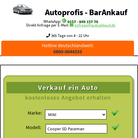
Autoprofis - BarAnkauf
WhatsApp:
0157 - 849 157 78
Direkt Anfrage per E-Mail:
anfrage@autoabkauf.de
365 Tage von 8 - 22 Uhr
Hotline deutschlandweit:
0800-0044333
Verkauf ein Auto
kostenloses
Angebot erhalten
Marke:
Modell: