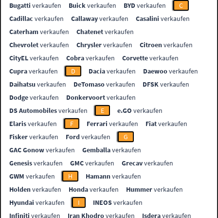
Bugatti
verkaufen
Buick
verkaufen
BYD
verkaufen
C
Cadillac
verkaufen
Callaway
verkaufen
Casalini
verkaufen
Caterham
verkaufen
Chatenet
verkaufen
Chevrolet
verkaufen
Chrysler
verkaufen
Citroen
verkaufen
CityEL
verkaufen
Cobra
verkaufen
Corvette
verkaufen
Cupra
verkaufen
D
Dacia
verkaufen
Daewoo
verkaufen
Daihatsu
verkaufen
DeTomaso
verkaufen
DFSK
verkaufen
Dodge
verkaufen
Donkervoort
verkaufen
DS Automobiles
verkaufen
E
e.GO
verkaufen
Elaris
verkaufen
F
Ferrari
verkaufen
Fiat
verkaufen
Fisker
verkaufen
Ford
verkaufen
G
GAC Gonow
verkaufen
Gemballa
verkaufen
Genesis
verkaufen
GMC
verkaufen
Grecav
verkaufen
GWM
verkaufen
H
Hamann
verkaufen
Holden
verkaufen
Honda
verkaufen
Hummer
verkaufen
Hyundai
verkaufen
I
INEOS
verkaufen
Infiniti
verkaufen
Iran Khodro
verkaufen
Isdera
verkaufen