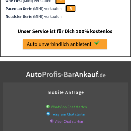
One First
(MINI) verkaufen
P
Paceman Serie
(MINI) verkaufen
R
Roadster Serie
(MINI) verkaufen
Unser Service ist für Dich 100% kostenlos
Auto unverbindlich anbieten!
Auto
Profis
-
Bar
Ankauf
.de
mobile Anfrage
WhatsApp Chat starten
Telegram Chat starten
Viber Chat starten