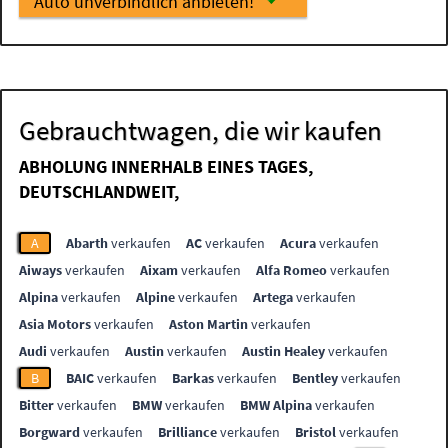
Auto unverbindlich anbieten!
Gebrauchtwagen, die wir kaufen
ABHOLUNG INNERHALB EINES TAGES,
DEUTSCHLANDWEIT,
A
Abarth
verkaufen
AC
verkaufen
Acura
verkaufen
Aiways
verkaufen
Aixam
verkaufen
Alfa Romeo
verkaufen
Alpina
verkaufen
Alpine
verkaufen
Artega
verkaufen
Asia Motors
verkaufen
Aston Martin
verkaufen
Audi
verkaufen
Austin
verkaufen
Austin Healey
verkaufen
B
BAIC
verkaufen
Barkas
verkaufen
Bentley
verkaufen
Bitter
verkaufen
BMW
verkaufen
BMW Alpina
verkaufen
Borgward
verkaufen
Brilliance
verkaufen
Bristol
verkaufen