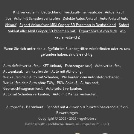
KFZ verkaufen in Deutschland
wer.kauft-mein-auto.de
Autoankauf
live
Auto mit Schaden verkaufen
Defekte Autos Ankauf
Auto-Ankauf Auto
Abkauf
Export Ankauf von MINI Cooper SD Paceman in Deutschland
Sofort
Ankauf aller MINI Cooper SD Paceman mit
Export Ankauf von MINI
Wir-
kaufen-alle-KFZ
Wenn Sie sich unter den aufgeführten Suchbegriffen wiederfinden oder zu uns
gefunden haben, sind Sie richtig:
Auto defekt verkaufen,
KFZ-Ankauf,
Fahrzeugankauf,
Auto verkaufen,
Autoankauf,
wir kaufen dein Auto mit Abholung,
Wir kaufen dein Auto mit Schaden,
Wir kaufen dein Auto Motorschaden,
Wir kaufen dein Auto ohne TÜV,
PKW-Ankauf,
Autoexport,
Gebrauchtwagenankauf,
Auto sofort verkaufen,
Auto mit Schaden verkaufen,
Auto mit Mängel verkaufen,
Autoprofis - BarAnkauf
-
Benotet mit
4.76
von 5.0 Punkten basierend auf
295
Bewertungen
Copyright © 2005 - 2026 - egeMotors
Datenschutz
-
rechtliche Hinweise
-
Impressum
-
FAQ