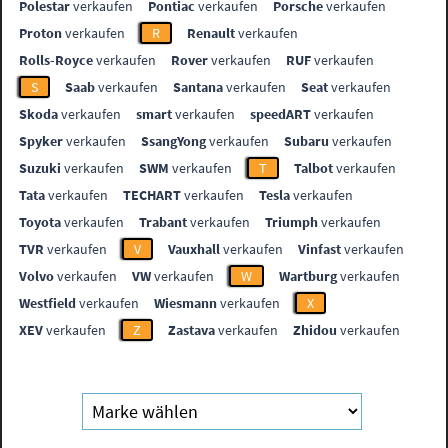
Polestar
verkaufen
Pontiac
verkaufen
Porsche
verkaufen
Proton
verkaufen
R
Renault
verkaufen
Rolls-Royce
verkaufen
Rover
verkaufen
RUF
verkaufen
S
Saab
verkaufen
Santana
verkaufen
Seat
verkaufen
Skoda
verkaufen
smart
verkaufen
speedART
verkaufen
Spyker
verkaufen
SsangYong
verkaufen
Subaru
verkaufen
Suzuki
verkaufen
SWM
verkaufen
T
Talbot
verkaufen
Tata
verkaufen
TECHART
verkaufen
Tesla
verkaufen
Toyota
verkaufen
Trabant
verkaufen
Triumph
verkaufen
TVR
verkaufen
V
Vauxhall
verkaufen
Vinfast
verkaufen
Volvo
verkaufen
VW
verkaufen
W
Wartburg
verkaufen
Westfield
verkaufen
Wiesmann
verkaufen
X
XEV
verkaufen
Z
Zastava
verkaufen
Zhidou
verkaufen