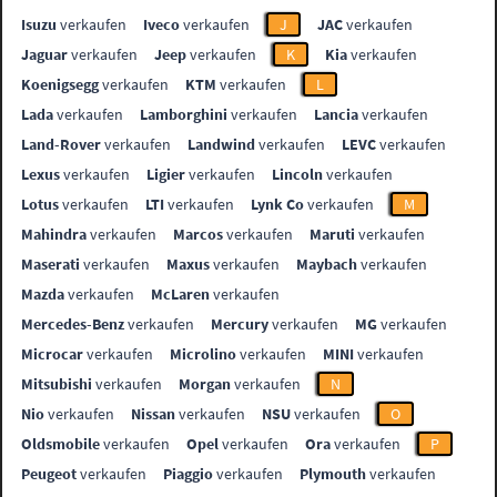
Isuzu
verkaufen
Iveco
verkaufen
J
JAC
verkaufen
Jaguar
verkaufen
Jeep
verkaufen
K
Kia
verkaufen
Koenigsegg
verkaufen
KTM
verkaufen
L
Lada
verkaufen
Lamborghini
verkaufen
Lancia
verkaufen
Land-Rover
verkaufen
Landwind
verkaufen
LEVC
verkaufen
Lexus
verkaufen
Ligier
verkaufen
Lincoln
verkaufen
Lotus
verkaufen
LTI
verkaufen
Lynk Co
verkaufen
M
Mahindra
verkaufen
Marcos
verkaufen
Maruti
verkaufen
Maserati
verkaufen
Maxus
verkaufen
Maybach
verkaufen
Mazda
verkaufen
McLaren
verkaufen
Mercedes-Benz
verkaufen
Mercury
verkaufen
MG
verkaufen
Microcar
verkaufen
Microlino
verkaufen
MINI
verkaufen
Mitsubishi
verkaufen
Morgan
verkaufen
N
Nio
verkaufen
Nissan
verkaufen
NSU
verkaufen
O
Oldsmobile
verkaufen
Opel
verkaufen
Ora
verkaufen
P
Peugeot
verkaufen
Piaggio
verkaufen
Plymouth
verkaufen