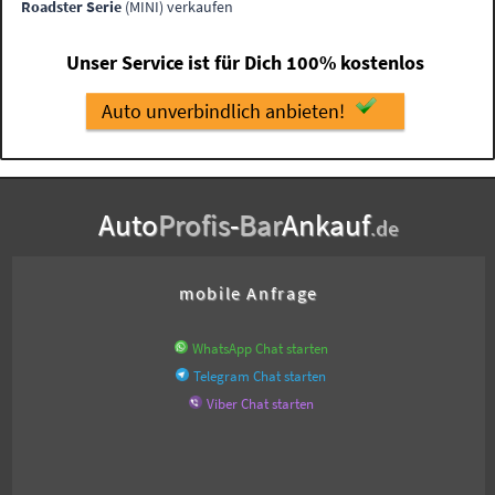
Roadster Serie
(MINI) verkaufen
Unser Service ist für Dich 100% kostenlos
Auto unverbindlich anbieten!
Auto
Profis
-
Bar
Ankauf
.de
mobile Anfrage
WhatsApp Chat starten
Telegram Chat starten
Viber Chat starten