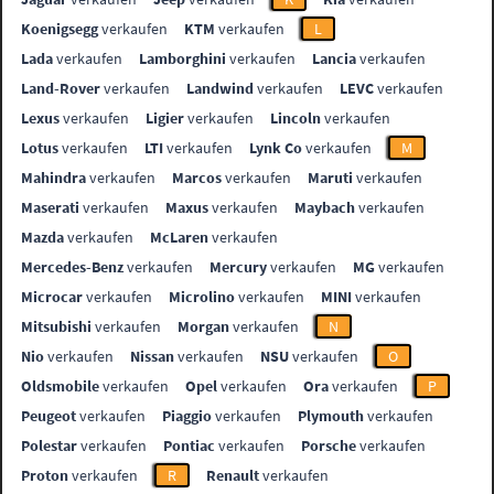
Koenigsegg
verkaufen
KTM
verkaufen
L
Lada
verkaufen
Lamborghini
verkaufen
Lancia
verkaufen
Land-Rover
verkaufen
Landwind
verkaufen
LEVC
verkaufen
Lexus
verkaufen
Ligier
verkaufen
Lincoln
verkaufen
Lotus
verkaufen
LTI
verkaufen
Lynk Co
verkaufen
M
Mahindra
verkaufen
Marcos
verkaufen
Maruti
verkaufen
Maserati
verkaufen
Maxus
verkaufen
Maybach
verkaufen
Mazda
verkaufen
McLaren
verkaufen
Mercedes-Benz
verkaufen
Mercury
verkaufen
MG
verkaufen
Microcar
verkaufen
Microlino
verkaufen
MINI
verkaufen
Mitsubishi
verkaufen
Morgan
verkaufen
N
Nio
verkaufen
Nissan
verkaufen
NSU
verkaufen
O
Oldsmobile
verkaufen
Opel
verkaufen
Ora
verkaufen
P
Peugeot
verkaufen
Piaggio
verkaufen
Plymouth
verkaufen
Polestar
verkaufen
Pontiac
verkaufen
Porsche
verkaufen
Proton
verkaufen
R
Renault
verkaufen