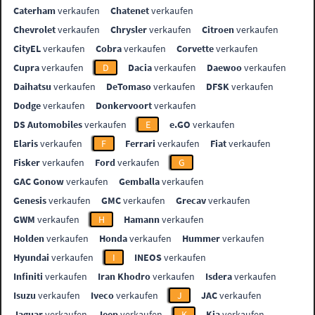
Caterham
verkaufen
Chatenet
verkaufen
Chevrolet
verkaufen
Chrysler
verkaufen
Citroen
verkaufen
CityEL
verkaufen
Cobra
verkaufen
Corvette
verkaufen
Cupra
verkaufen
D
Dacia
verkaufen
Daewoo
verkaufen
Daihatsu
verkaufen
DeTomaso
verkaufen
DFSK
verkaufen
Dodge
verkaufen
Donkervoort
verkaufen
DS Automobiles
verkaufen
E
e.GO
verkaufen
Elaris
verkaufen
F
Ferrari
verkaufen
Fiat
verkaufen
Fisker
verkaufen
Ford
verkaufen
G
GAC Gonow
verkaufen
Gemballa
verkaufen
Genesis
verkaufen
GMC
verkaufen
Grecav
verkaufen
GWM
verkaufen
H
Hamann
verkaufen
Holden
verkaufen
Honda
verkaufen
Hummer
verkaufen
Hyundai
verkaufen
I
INEOS
verkaufen
Infiniti
verkaufen
Iran Khodro
verkaufen
Isdera
verkaufen
Isuzu
verkaufen
Iveco
verkaufen
J
JAC
verkaufen
Jaguar
verkaufen
Jeep
verkaufen
K
Kia
verkaufen