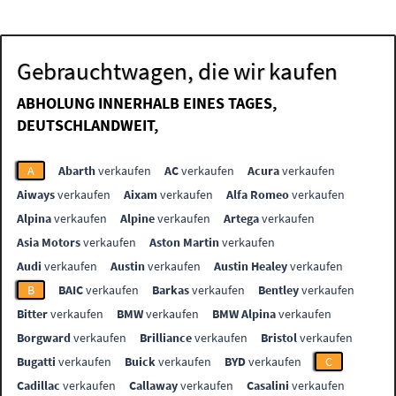
Gebrauchtwagen, die wir kaufen
ABHOLUNG INNERHALB EINES TAGES,
DEUTSCHLANDWEIT,
A
Abarth
verkaufen
AC
verkaufen
Acura
verkaufen
Aiways
verkaufen
Aixam
verkaufen
Alfa Romeo
verkaufen
Alpina
verkaufen
Alpine
verkaufen
Artega
verkaufen
Asia Motors
verkaufen
Aston Martin
verkaufen
Audi
verkaufen
Austin
verkaufen
Austin Healey
verkaufen
B
BAIC
verkaufen
Barkas
verkaufen
Bentley
verkaufen
Bitter
verkaufen
BMW
verkaufen
BMW Alpina
verkaufen
Borgward
verkaufen
Brilliance
verkaufen
Bristol
verkaufen
Bugatti
verkaufen
Buick
verkaufen
BYD
verkaufen
C
Cadillac
verkaufen
Callaway
verkaufen
Casalini
verkaufen