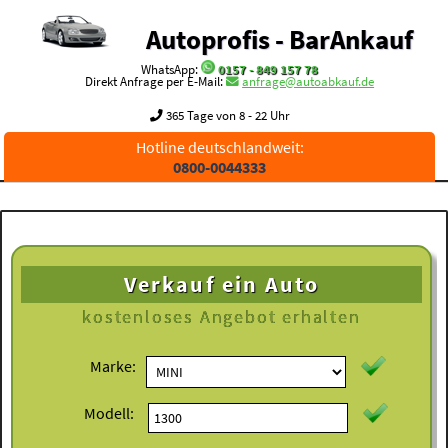
Autoprofis - BarAnkauf
WhatsApp:
0157 - 849 157 78
Direkt Anfrage per E-Mail:
anfrage@autoabkauf.de
365 Tage von 8 - 22 Uhr
Hotline deutschlandweit:
0800-0044333
Verkauf ein Auto
kostenloses
Angebot erhalten
Marke:
Modell: