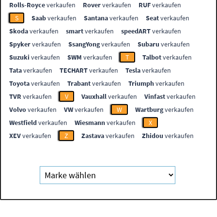
Rolls-Royce
verkaufen
Rover
verkaufen
RUF
verkaufen
S
Saab
verkaufen
Santana
verkaufen
Seat
verkaufen
Skoda
verkaufen
smart
verkaufen
speedART
verkaufen
Spyker
verkaufen
SsangYong
verkaufen
Subaru
verkaufen
Suzuki
verkaufen
SWM
verkaufen
T
Talbot
verkaufen
Tata
verkaufen
TECHART
verkaufen
Tesla
verkaufen
Toyota
verkaufen
Trabant
verkaufen
Triumph
verkaufen
TVR
verkaufen
V
Vauxhall
verkaufen
Vinfast
verkaufen
Volvo
verkaufen
VW
verkaufen
W
Wartburg
verkaufen
Westfield
verkaufen
Wiesmann
verkaufen
X
XEV
verkaufen
Z
Zastava
verkaufen
Zhidou
verkaufen