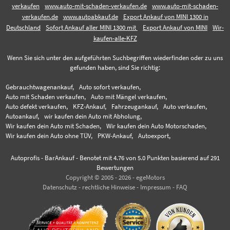
verkaufen
www.auto-mit-schaden-verkaufen.de
www.auto-mit-schaden-
verkaufen.de
www.autoabkauf.de
Export Ankauf von MINI 1300 in
Deutschland
Sofort Ankauf aller MINI 1300 mit
Export Ankauf von MINI
Wir-
kaufen-alle-KFZ
Wenn Sie sich unter den aufgeführten Suchbegriffen wiederfinden oder zu uns
gefunden haben, sind Sie richtig:
Gebrauchtwagenankauf,
Auto sofort verkaufen,
Auto mit Schaden verkaufen,
Auto mit Mängel verkaufen,
Auto defekt verkaufen,
KFZ-Ankauf,
Fahrzeugankauf,
Auto verkaufen,
Autoankauf,
wir kaufen dein Auto mit Abholung,
Wir kaufen dein Auto mit Schaden,
Wir kaufen dein Auto Motorschaden,
Wir kaufen dein Auto ohne TÜV,
PKW-Ankauf,
Autoexport,
Autoprofis - BarAnkauf
-
Benotet mit
4.76
von 5.0 Punkten basierend auf
291
Bewertungen
Copyright © 2005 - 2026 - egeMotors
Datenschutz
-
rechtliche Hinweise
-
Impressum
-
FAQ