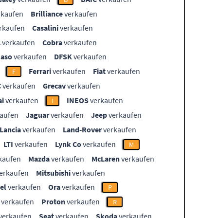
rkaufen
Brilliance
verkaufen
rkaufen
Casalini
verkaufen
L
verkaufen
Cobra
verkaufen
aso
verkaufen
DFSK
verkaufen
Ferrari
verkaufen
Fiat
verkaufen
F
C
verkaufen
Grecav
verkaufen
i
verkaufen
INEOS
verkaufen
I
aufen
Jaguar
verkaufen
Jeep
verkaufen
Lancia
verkaufen
Land-Rover
verkaufen
LTI
verkaufen
Lynk Co
verkaufen
M
kaufen
Mazda
verkaufen
McLaren
verkaufen
erkaufen
Mitsubishi
verkaufen
el
verkaufen
Ora
verkaufen
P
verkaufen
Proton
verkaufen
R
verkaufen
Seat
verkaufen
Skoda
verkaufen