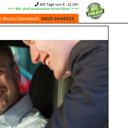
365 Tage von 8 - 22 Uhr
>> > Wir sind momentan erreichbar! < <<
e deutschlandweit:
0800-0044333