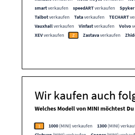
smart
verkaufen
speedART
verkaufen
Spyker
Talbot
verkaufen
Tata
verkaufen
TECHART
ve
Vauxhall
verkaufen
Vinfast
verkaufen
Volvo
v
XEV
verkaufen
Zastava
verkaufen
Zhid
Z
Wir kaufen auch fo
Welches Modell von MINI möchtest Du
1000
(MINI) verkaufen
1300
(MINI) verkau
1
Clubvan
(MINI) verkaufen
Cooper
(MINI) verkau