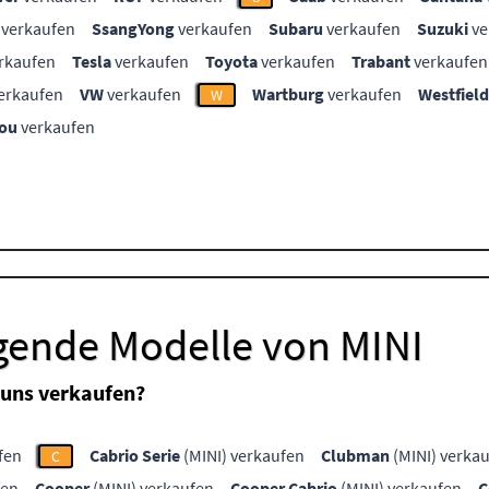
verkaufen
SsangYong
verkaufen
Subaru
verkaufen
Suzuki
ve
rkaufen
Tesla
verkaufen
Toyota
verkaufen
Trabant
verkaufen
erkaufen
VW
verkaufen
Wartburg
verkaufen
Westfield
W
ou
verkaufen
lgende Modelle von MINI
 uns verkaufen?
fen
Cabrio Serie
(MINI) verkaufen
Clubman
(MINI) verka
C
fen
Cooper
(MINI) verkaufen
Cooper Cabrio
(MINI) verkaufen
C