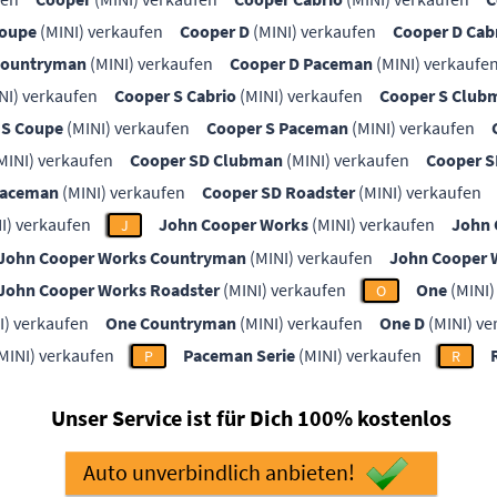
Coupe
(MINI) verkaufen
Cooper D
(MINI) verkaufen
Cooper D Cab
Countryman
(MINI) verkaufen
Cooper D Paceman
(MINI) verkaufe
NI) verkaufen
Cooper S Cabrio
(MINI) verkaufen
Cooper S Club
 S Coupe
(MINI) verkaufen
Cooper S Paceman
(MINI) verkaufen
MINI) verkaufen
Cooper SD Clubman
(MINI) verkaufen
Cooper 
Paceman
(MINI) verkaufen
Cooper SD Roadster
(MINI) verkaufen
I) verkaufen
John Cooper Works
(MINI) verkaufen
John 
J
John Cooper Works Countryman
(MINI) verkaufen
John Cooper 
John Cooper Works Roadster
(MINI) verkaufen
One
(MINI)
O
I) verkaufen
One Countryman
(MINI) verkaufen
One D
(MINI) ve
MINI) verkaufen
Paceman Serie
(MINI) verkaufen
P
R
Unser Service ist für Dich 100% kostenlos
Auto unverbindlich anbieten!