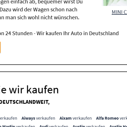
gen einfach ab, bequemer wirst Du
 Dazu wird der Wagen schon nach
MINI C
nn man sich wohl nicht wünschen.
n 24 Stunden - Wir kaufen Ihr Auto in Deutschland
e wir kaufen
 DEUTSCHLANDWEIT,
erkaufen
Aiways
verkaufen
Aixam
verkaufen
Alfa Romeo
ver
n Martin
verkaufen
Audi
verkaufen
Austin
verkaufen
Austin H