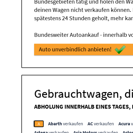
Bundesgebieten tätig und holen den Wa
deinen Wagen nicht verkaufen können.
spätestens 24 Stunden geholt, mehr ka
Bundesweiter Autoankauf - innerhalb vo
Auto unverbindlich anbieten!
Gebrauchtwagen, di
ABHOLUNG INNERHALB EINES TAGES,
Abarth
verkaufen
AC
verkaufen
Acura
v
A
Artega
verkaufen
Asia Motors
verkaufen
Asto