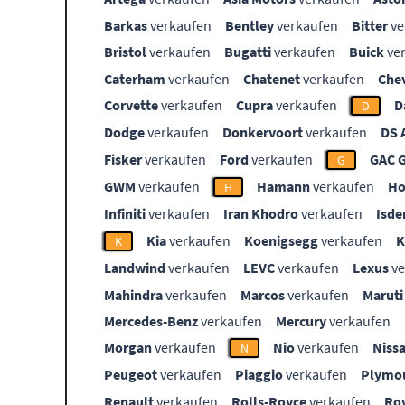
Barkas
verkaufen
Bentley
verkaufen
Bitter
ve
Bristol
verkaufen
Bugatti
verkaufen
Buick
ve
Caterham
verkaufen
Chatenet
verkaufen
Che
Corvette
verkaufen
Cupra
verkaufen
D
D
Dodge
verkaufen
Donkervoort
verkaufen
DS 
Fisker
verkaufen
Ford
verkaufen
GAC 
G
GWM
verkaufen
Hamann
verkaufen
Ho
H
Infiniti
verkaufen
Iran Khodro
verkaufen
Isde
Kia
verkaufen
Koenigsegg
verkaufen
K
Landwind
verkaufen
LEVC
verkaufen
Lexus
ve
Mahindra
verkaufen
Marcos
verkaufen
Maruti
Mercedes-Benz
verkaufen
Mercury
verkaufen
Morgan
verkaufen
Nio
verkaufen
Niss
N
Peugeot
verkaufen
Piaggio
verkaufen
Plymo
Renault
verkaufen
Rolls-Royce
verkaufen
Ro