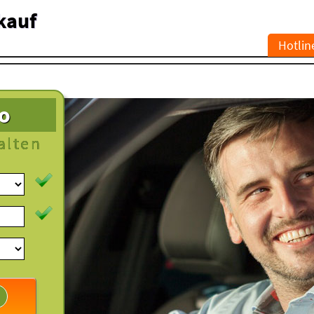
kauf
Hotlin
to
alten