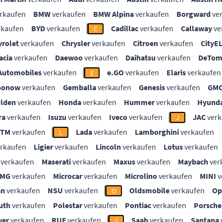
rkaufen
BMW
verkaufen
BMW Alpina
verkaufen
Borgward
ve
rkaufen
BYD
verkaufen
Cadillac
verkaufen
Callaway
ve
C
vrolet
verkaufen
Chrysler
verkaufen
Citroen
verkaufen
CityE
acia
verkaufen
Daewoo
verkaufen
Daihatsu
verkaufen
DeTom
Automobiles
verkaufen
e.GO
verkaufen
Elaris
verkaufen
E
Gonow
verkaufen
Gemballa
verkaufen
Genesis
verkaufen
GM
lden
verkaufen
Honda
verkaufen
Hummer
verkaufen
Hyunda
ra
verkaufen
Isuzu
verkaufen
Iveco
verkaufen
JAC
verk
J
KTM
verkaufen
Lada
verkaufen
Lamborghini
verkaufen
L
rkaufen
Ligier
verkaufen
Lincoln
verkaufen
Lotus
verkaufen
verkaufen
Maserati
verkaufen
Maxus
verkaufen
Maybach
ver
MG
verkaufen
Microcar
verkaufen
Microlino
verkaufen
MINI
v
an
verkaufen
NSU
verkaufen
Oldsmobile
verkaufen
Op
O
uth
verkaufen
Polestar
verkaufen
Pontiac
verkaufen
Porsche
ver
verkaufen
RUF
verkaufen
Saab
verkaufen
Santana
S