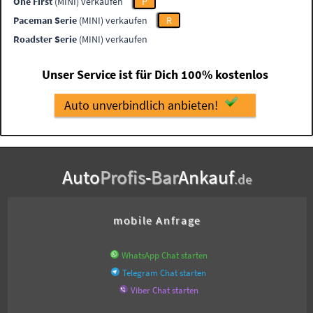
One First
(MINI) verkaufen
P
Paceman Serie
(MINI) verkaufen
R
Roadster Serie
(MINI) verkaufen
Unser Service ist für Dich 100% kostenlos
Auto unverbindlich anbieten!
Auto
Profis
-
Bar
Ankauf
.de
mobile Anfrage
WhatsApp Chat starten
Telegram Chat starten
Viber Chat starten