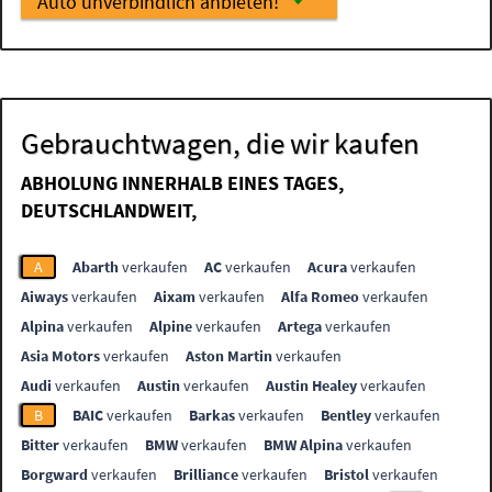
Auto unverbindlich anbieten!
Gebrauchtwagen, die wir kaufen
ABHOLUNG INNERHALB EINES TAGES,
DEUTSCHLANDWEIT,
A
Abarth
verkaufen
AC
verkaufen
Acura
verkaufen
Aiways
verkaufen
Aixam
verkaufen
Alfa Romeo
verkaufen
Alpina
verkaufen
Alpine
verkaufen
Artega
verkaufen
Asia Motors
verkaufen
Aston Martin
verkaufen
Audi
verkaufen
Austin
verkaufen
Austin Healey
verkaufen
B
BAIC
verkaufen
Barkas
verkaufen
Bentley
verkaufen
Bitter
verkaufen
BMW
verkaufen
BMW Alpina
verkaufen
Borgward
verkaufen
Brilliance
verkaufen
Bristol
verkaufen