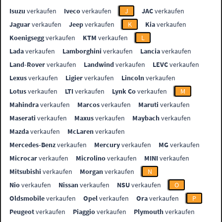
Isuzu
verkaufen
Iveco
verkaufen
J
JAC
verkaufen
Jaguar
verkaufen
Jeep
verkaufen
K
Kia
verkaufen
Koenigsegg
verkaufen
KTM
verkaufen
L
Lada
verkaufen
Lamborghini
verkaufen
Lancia
verkaufen
Land-Rover
verkaufen
Landwind
verkaufen
LEVC
verkaufen
Lexus
verkaufen
Ligier
verkaufen
Lincoln
verkaufen
Lotus
verkaufen
LTI
verkaufen
Lynk Co
verkaufen
M
Mahindra
verkaufen
Marcos
verkaufen
Maruti
verkaufen
Maserati
verkaufen
Maxus
verkaufen
Maybach
verkaufen
Mazda
verkaufen
McLaren
verkaufen
Mercedes-Benz
verkaufen
Mercury
verkaufen
MG
verkaufen
Microcar
verkaufen
Microlino
verkaufen
MINI
verkaufen
Mitsubishi
verkaufen
Morgan
verkaufen
N
Nio
verkaufen
Nissan
verkaufen
NSU
verkaufen
O
Oldsmobile
verkaufen
Opel
verkaufen
Ora
verkaufen
P
Peugeot
verkaufen
Piaggio
verkaufen
Plymouth
verkaufen