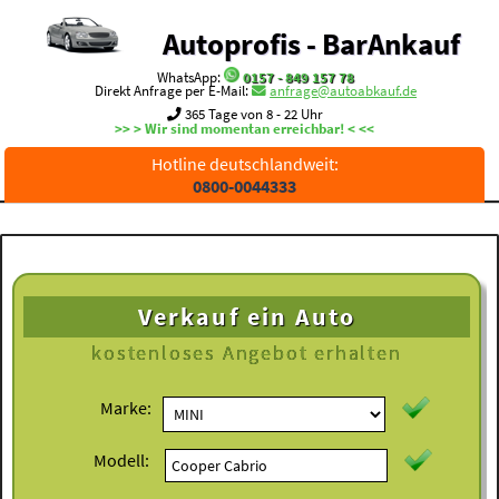
Autoprofis - BarAnkauf
WhatsApp:
0157 - 849 157 78
Direkt Anfrage per E-Mail:
anfrage@autoabkauf.de
365 Tage von 8 - 22 Uhr
>> > Wir sind momentan erreichbar! < <<
Hotline deutschlandweit:
0800-0044333
Verkauf ein Auto
kostenloses
Angebot erhalten
Marke:
Modell: