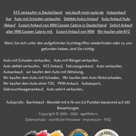
KFZ verkaufen in Deutschland
wer.kauft-mein-auto.de
Autoankauf
live
Auto mit Schaden verkaufen
Defekte Autos Ankauf
Auto-Ankauf Auto
Abkauf
Export Ankauf von MINI Cooper Cabrio in Deutschland
Sofort Ankauf
aller MINI Cooper Cabrio mit
Export Ankauf von MINI
Wir-kaufen-alle-KFZ
Wenn Sie sich unter den aufgeführten Suchbegriffen wiederfinden oder zu uns
gefunden haben, sind Sie richtig:
Auto mit Schaden verkaufen,
Auto mit Mängel verkaufen,
Auto defekt verkaufen,
KFZ-Ankauf,
Fahrzeugankauf,
Auto verkaufen,
Autoankauf,
wir kaufen dein Auto mit Abholung,
Wir kaufen dein Auto mit Schaden,
Wir kaufen dein Auto Motorschaden,
Wir kaufen dein Auto ohne TÜV,
PKW-Ankauf,
Autoexport,
Gebrauchtwagenankauf,
Auto sofort verkaufen,
Autoprofis - BarAnkauf
-
Benotet mit
4.76
von 5.0 Punkten basierend auf
293
Bewertungen
Copyright © 2005 - 2026 - egeMotors
Datenschutz
-
rechtliche Hinweise
-
Impressum
-
FAQ