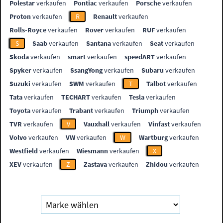
Polestar
verkaufen
Pontiac
verkaufen
Porsche
verkaufen
Proton
verkaufen
R
Renault
verkaufen
Rolls-Royce
verkaufen
Rover
verkaufen
RUF
verkaufen
S
Saab
verkaufen
Santana
verkaufen
Seat
verkaufen
Skoda
verkaufen
smart
verkaufen
speedART
verkaufen
Spyker
verkaufen
SsangYong
verkaufen
Subaru
verkaufen
Suzuki
verkaufen
SWM
verkaufen
T
Talbot
verkaufen
Tata
verkaufen
TECHART
verkaufen
Tesla
verkaufen
Toyota
verkaufen
Trabant
verkaufen
Triumph
verkaufen
TVR
verkaufen
V
Vauxhall
verkaufen
Vinfast
verkaufen
Volvo
verkaufen
VW
verkaufen
W
Wartburg
verkaufen
Westfield
verkaufen
Wiesmann
verkaufen
X
XEV
verkaufen
Z
Zastava
verkaufen
Zhidou
verkaufen