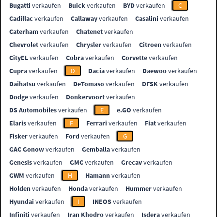
Bugatti
verkaufen
Buick
verkaufen
BYD
verkaufen
C
Cadillac
verkaufen
Callaway
verkaufen
Casalini
verkaufen
Caterham
verkaufen
Chatenet
verkaufen
Chevrolet
verkaufen
Chrysler
verkaufen
Citroen
verkaufen
CityEL
verkaufen
Cobra
verkaufen
Corvette
verkaufen
Cupra
verkaufen
D
Dacia
verkaufen
Daewoo
verkaufen
Daihatsu
verkaufen
DeTomaso
verkaufen
DFSK
verkaufen
Dodge
verkaufen
Donkervoort
verkaufen
DS Automobiles
verkaufen
E
e.GO
verkaufen
Elaris
verkaufen
F
Ferrari
verkaufen
Fiat
verkaufen
Fisker
verkaufen
Ford
verkaufen
G
GAC Gonow
verkaufen
Gemballa
verkaufen
Genesis
verkaufen
GMC
verkaufen
Grecav
verkaufen
GWM
verkaufen
H
Hamann
verkaufen
Holden
verkaufen
Honda
verkaufen
Hummer
verkaufen
Hyundai
verkaufen
I
INEOS
verkaufen
Infiniti
verkaufen
Iran Khodro
verkaufen
Isdera
verkaufen