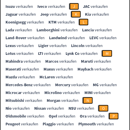
Isuzu
verkaufen
Iveco
verkaufen
J
JAC
verkaufen
Jaguar
verkaufen
Jeep
verkaufen
K
Kia
verkaufen
Koenigsegg
verkaufen
KTM
verkaufen
L
Lada
verkaufen
Lamborghini
verkaufen
Lancia
verkaufen
Land-Rover
verkaufen
Landwind
verkaufen
LEVC
verkaufen
Lexus
verkaufen
Ligier
verkaufen
Lincoln
verkaufen
Lotus
verkaufen
LTI
verkaufen
Lynk Co
verkaufen
M
Mahindra
verkaufen
Marcos
verkaufen
Maruti
verkaufen
Maserati
verkaufen
Maxus
verkaufen
Maybach
verkaufen
Mazda
verkaufen
McLaren
verkaufen
Mercedes-Benz
verkaufen
Mercury
verkaufen
MG
verkaufen
Microcar
verkaufen
Microlino
verkaufen
MINI
verkaufen
Mitsubishi
verkaufen
Morgan
verkaufen
N
Nio
verkaufen
Nissan
verkaufen
NSU
verkaufen
O
Oldsmobile
verkaufen
Opel
verkaufen
Ora
verkaufen
P
Peugeot
verkaufen
Piaggio
verkaufen
Plymouth
verkaufen