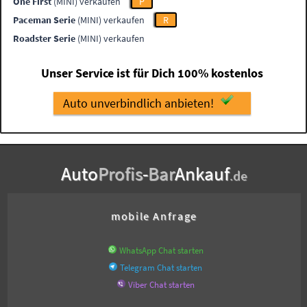
One First
(MINI) verkaufen
P
Paceman Serie
(MINI) verkaufen
R
Roadster Serie
(MINI) verkaufen
Unser Service ist für Dich 100% kostenlos
Auto unverbindlich anbieten!
Auto
Profis
-
Bar
Ankauf
.de
mobile Anfrage
WhatsApp Chat starten
Telegram Chat starten
Viber Chat starten