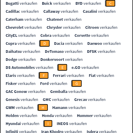
Bugatti
verkaufen
Buick
verkaufen
BYD
verkaufen
C
Cadillac
verkaufen
Callaway
verkaufen
Casalini
verkaufen
Caterham
verkaufen
Chatenet
verkaufen
Chevrolet
verkaufen
Chrysler
verkaufen
Citroen
verkaufen
CityEL
verkaufen
Cobra
verkaufen
Corvette
verkaufen
Cupra
verkaufen
D
Dacia
verkaufen
Daewoo
verkaufen
Daihatsu
verkaufen
DeTomaso
verkaufen
DFSK
verkaufen
Dodge
verkaufen
Donkervoort
verkaufen
DS Automobiles
verkaufen
E
e.GO
verkaufen
Elaris
verkaufen
F
Ferrari
verkaufen
Fiat
verkaufen
Fisker
verkaufen
Ford
verkaufen
G
GAC Gonow
verkaufen
Gemballa
verkaufen
Genesis
verkaufen
GMC
verkaufen
Grecav
verkaufen
GWM
verkaufen
H
Hamann
verkaufen
Holden
verkaufen
Honda
verkaufen
Hummer
verkaufen
Hyundai
verkaufen
I
INEOS
verkaufen
Infiniti
verkaufen
Iran Khodro
verkaufen
Isdera
verkaufen