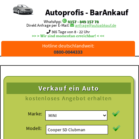
Autoprofis - BarAnkauf
WhatsApp:
0157 - 849 157 78
Direkt Anfrage per E-Mail:
anfrage@autoabkauf.de
365 Tage von 8 - 22 Uhr
>> > Wir sind momentan erreichbar! < <<
Hotline deutschlandweit:
0800-0044333
Verkauf ein Auto
kostenloses
Angebot erhalten
Marke:
Modell: