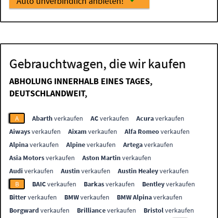
Auto unverbindlich anbieten!
Gebrauchtwagen, die wir kaufen
ABHOLUNG INNERHALB EINES TAGES,
DEUTSCHLANDWEIT,
A
Abarth
verkaufen
AC
verkaufen
Acura
verkaufen
Aiways
verkaufen
Aixam
verkaufen
Alfa Romeo
verkaufen
Alpina
verkaufen
Alpine
verkaufen
Artega
verkaufen
Asia Motors
verkaufen
Aston Martin
verkaufen
Audi
verkaufen
Austin
verkaufen
Austin Healey
verkaufen
B
BAIC
verkaufen
Barkas
verkaufen
Bentley
verkaufen
Bitter
verkaufen
BMW
verkaufen
BMW Alpina
verkaufen
Borgward
verkaufen
Brilliance
verkaufen
Bristol
verkaufen