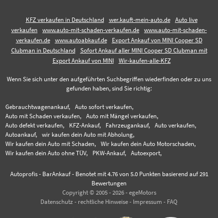
KFZ verkaufen in Deutschland
wer.kauft-mein-auto.de
Auto live
verkaufen
www.auto-mit-schaden-verkaufen.de
www.auto-mit-schaden-
verkaufen.de
www.autoabkauf.de
Export Ankauf von MINI Cooper SD
Clubman in Deutschland
Sofort Ankauf aller MINI Cooper SD Clubman mit
Export Ankauf von MINI
Wir-kaufen-alle-KFZ
Wenn Sie sich unter den aufgeführten Suchbegriffen wiederfinden oder zu uns
gefunden haben, sind Sie richtig:
Gebrauchtwagenankauf,
Auto sofort verkaufen,
Auto mit Schaden verkaufen,
Auto mit Mängel verkaufen,
Auto defekt verkaufen,
KFZ-Ankauf,
Fahrzeugankauf,
Auto verkaufen,
Autoankauf,
wir kaufen dein Auto mit Abholung,
Wir kaufen dein Auto mit Schaden,
Wir kaufen dein Auto Motorschaden,
Wir kaufen dein Auto ohne TÜV,
PKW-Ankauf,
Autoexport,
Autoprofis - BarAnkauf
-
Benotet mit
4.76
von 5.0 Punkten basierend auf
291
Bewertungen
Copyright © 2005 - 2026 - egeMotors
Datenschutz
-
rechtliche Hinweise
-
Impressum
-
FAQ