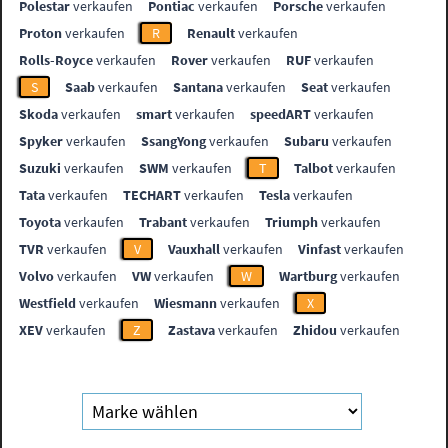
Polestar
verkaufen
Pontiac
verkaufen
Porsche
verkaufen
Proton
verkaufen
R
Renault
verkaufen
Rolls-Royce
verkaufen
Rover
verkaufen
RUF
verkaufen
S
Saab
verkaufen
Santana
verkaufen
Seat
verkaufen
Skoda
verkaufen
smart
verkaufen
speedART
verkaufen
Spyker
verkaufen
SsangYong
verkaufen
Subaru
verkaufen
Suzuki
verkaufen
SWM
verkaufen
T
Talbot
verkaufen
Tata
verkaufen
TECHART
verkaufen
Tesla
verkaufen
Toyota
verkaufen
Trabant
verkaufen
Triumph
verkaufen
TVR
verkaufen
V
Vauxhall
verkaufen
Vinfast
verkaufen
Volvo
verkaufen
VW
verkaufen
W
Wartburg
verkaufen
Westfield
verkaufen
Wiesmann
verkaufen
X
XEV
verkaufen
Z
Zastava
verkaufen
Zhidou
verkaufen