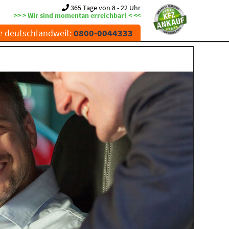
365 Tage von 8 - 22 Uhr
>> > Wir sind momentan erreichbar! < <<
e deutschlandweit:
0800-0044333