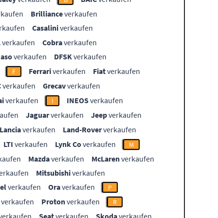
rkaufen
Brilliance
verkaufen
rkaufen
Casalini
verkaufen
L
verkaufen
Cobra
verkaufen
aso
verkaufen
DFSK
verkaufen
Ferrari
verkaufen
Fiat
verkaufen
F
C
verkaufen
Grecav
verkaufen
i
verkaufen
INEOS
verkaufen
I
aufen
Jaguar
verkaufen
Jeep
verkaufen
Lancia
verkaufen
Land-Rover
verkaufen
LTI
verkaufen
Lynk Co
verkaufen
M
kaufen
Mazda
verkaufen
McLaren
verkaufen
erkaufen
Mitsubishi
verkaufen
el
verkaufen
Ora
verkaufen
P
verkaufen
Proton
verkaufen
R
verkaufen
Seat
verkaufen
Skoda
verkaufen