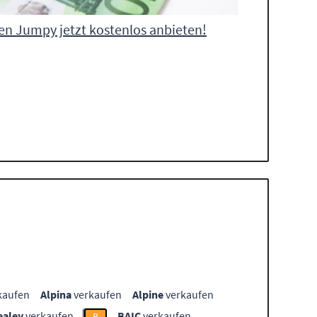
en Jumpy jetzt kostenlos anbieten!
kaufen
Alpina
verkaufen
Alpine
verkaufen
ealey
verkaufen
BAIC
verkaufen
B