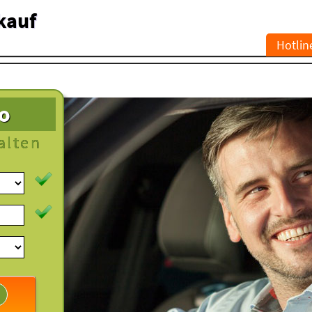
kauf
Hotlin
to
alten