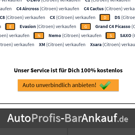
kaufen
C4 Aircross
(Citroen) verkaufen
C4 Cactus
(Citroen) verk
C8
(Citroen) verkaufen
CX
(Citroen) verkaufen
DS
(Citro
D
n
Evasion
(Citroen) verkaufen
Grand C4 Picasso
(C
E
G
oen) verkaufen
Nemo
(Citroen) verkaufen
SAXO
(
N
S
itroen) verkaufen
XM
(Citroen) verkaufen
Xsara
(Citroen) verka
Unser Service ist für Dich 100% kostenlos
Auto unverbindlich anbieten!
Auto
Profis
-
Bar
Ankauf
.de