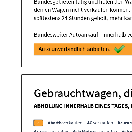
Bundesgebieten tätig und holen den Wa
deinen Wagen nicht verkaufen können.
spätestens 24 Stunden geholt, mehr ka
Bundesweiter Autoankauf - innerhalb vo
Auto unverbindlich anbieten!
Gebrauchtwagen, di
ABHOLUNG INNERHALB EINES TAGES,
Abarth
verkaufen
AC
verkaufen
Acura
v
A
Artega
verkaufen
Asia Motors
verkaufen
Asto