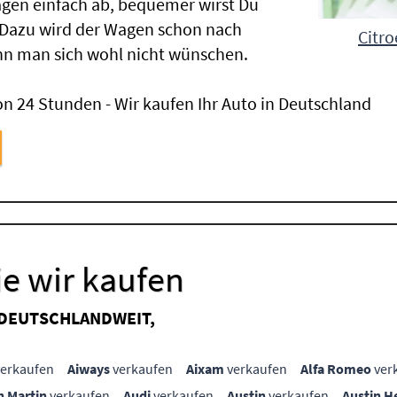
gen einfach ab, bequemer wirst Du
 Dazu wird der Wagen schon nach
Citro
nn man sich wohl nicht wünschen.
n 24 Stunden - Wir kaufen Ihr Auto in Deutschland
e wir kaufen
 DEUTSCHLANDWEIT,
erkaufen
Aiways
verkaufen
Aixam
verkaufen
Alfa Romeo
ver
n Martin
verkaufen
Audi
verkaufen
Austin
verkaufen
Austin H