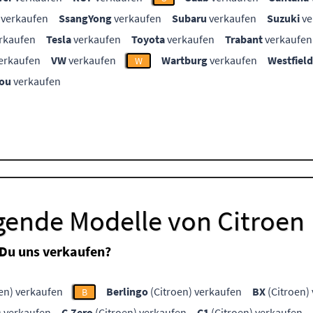
verkaufen
SsangYong
verkaufen
Subaru
verkaufen
Suzuki
ve
rkaufen
Tesla
verkaufen
Toyota
verkaufen
Trabant
verkaufen
erkaufen
VW
verkaufen
Wartburg
verkaufen
Westfield
W
ou
verkaufen
gende Modelle von Citroen
 Du uns verkaufen?
en) verkaufen
Berlingo
(Citroen) verkaufen
BX
(Citroen)
B
) verkaufen
C-Zero
(Citroen) verkaufen
C1
(Citroen) verkaufen