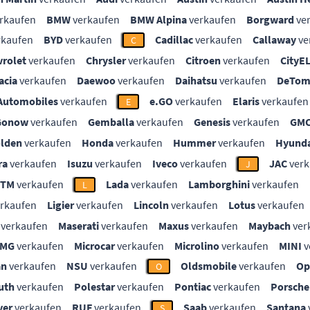
rkaufen
BMW
verkaufen
BMW Alpina
verkaufen
Borgward
ve
rkaufen
BYD
verkaufen
Cadillac
verkaufen
Callaway
ve
C
vrolet
verkaufen
Chrysler
verkaufen
Citroen
verkaufen
CityE
acia
verkaufen
Daewoo
verkaufen
Daihatsu
verkaufen
DeTom
Automobiles
verkaufen
e.GO
verkaufen
Elaris
verkaufen
E
Gonow
verkaufen
Gemballa
verkaufen
Genesis
verkaufen
GM
lden
verkaufen
Honda
verkaufen
Hummer
verkaufen
Hyunda
ra
verkaufen
Isuzu
verkaufen
Iveco
verkaufen
JAC
verk
J
KTM
verkaufen
Lada
verkaufen
Lamborghini
verkaufen
L
rkaufen
Ligier
verkaufen
Lincoln
verkaufen
Lotus
verkaufen
verkaufen
Maserati
verkaufen
Maxus
verkaufen
Maybach
ver
MG
verkaufen
Microcar
verkaufen
Microlino
verkaufen
MINI
v
an
verkaufen
NSU
verkaufen
Oldsmobile
verkaufen
Op
O
uth
verkaufen
Polestar
verkaufen
Pontiac
verkaufen
Porsche
ver
verkaufen
RUF
verkaufen
Saab
verkaufen
Santana
S