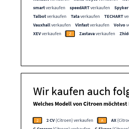
smart
verkaufen
speedART
verkaufen
Spyker
Talbot
verkaufen
Tata
verkaufen
TECHART
ve
Vauxhall
verkaufen
Vinfast
verkaufen
Volvo
v
XEV
verkaufen
Zastava
verkaufen
Zhid
Z
Wir kaufen auch fol
Welches Modell von Citroen möchtest
2 CV
(Citroen) verkaufen
AX
(Citro
2
A
C-Crosser
(Citroen) verkaufen
C-Elysee
(Citroen