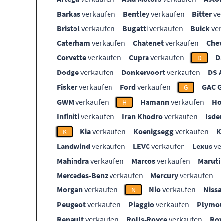
Barkas
verkaufen
Bentley
verkaufen
Bitter
ve
Bristol
verkaufen
Bugatti
verkaufen
Buick
ve
Caterham
verkaufen
Chatenet
verkaufen
Che
Corvette
verkaufen
Cupra
verkaufen
D
D
Dodge
verkaufen
Donkervoort
verkaufen
DS 
Fisker
verkaufen
Ford
verkaufen
GAC 
G
GWM
verkaufen
Hamann
verkaufen
Ho
H
Infiniti
verkaufen
Iran Khodro
verkaufen
Isde
Kia
verkaufen
Koenigsegg
verkaufen
K
Landwind
verkaufen
LEVC
verkaufen
Lexus
ve
Mahindra
verkaufen
Marcos
verkaufen
Maruti
Mercedes-Benz
verkaufen
Mercury
verkaufen
Morgan
verkaufen
Nio
verkaufen
Niss
N
Peugeot
verkaufen
Piaggio
verkaufen
Plymo
Renault
verkaufen
Rolls-Royce
verkaufen
Ro