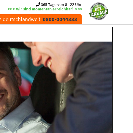
365 Tage von 8 - 22 Uhr
>> > Wir sind momentan erreichbar! < <<
e deutschlandweit:
0800-0044333