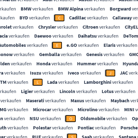
rkaufen
BMW
verkaufen
BMW Alpina
verkaufen
Borgward
ve
rkaufen
BYD
verkaufen
Cadillac
verkaufen
Callaway
ve
C
vrolet
verkaufen
Chrysler
verkaufen
Citroen
verkaufen
CityE
acia
verkaufen
Daewoo
verkaufen
Daihatsu
verkaufen
DeTom
Automobiles
verkaufen
e.GO
verkaufen
Elaris
verkaufen
E
Gonow
verkaufen
Gemballa
verkaufen
Genesis
verkaufen
GM
lden
verkaufen
Honda
verkaufen
Hummer
verkaufen
Hyunda
ra
verkaufen
Isuzu
verkaufen
Iveco
verkaufen
JAC
verk
J
KTM
verkaufen
Lada
verkaufen
Lamborghini
verkaufen
L
rkaufen
Ligier
verkaufen
Lincoln
verkaufen
Lotus
verkaufen
verkaufen
Maserati
verkaufen
Maxus
verkaufen
Maybach
ver
MG
verkaufen
Microcar
verkaufen
Microlino
verkaufen
MINI
v
an
verkaufen
NSU
verkaufen
Oldsmobile
verkaufen
Op
O
uth
verkaufen
Polestar
verkaufen
Pontiac
verkaufen
Porsche
ver
verkaufen
RUF
verkaufen
Saab
verkaufen
Santana
S