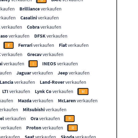
rkaufen
Brilliance
verkaufen
rkaufen
Casalini
verkaufen
L
verkaufen
Cobra
verkaufen
aso
verkaufen
DFSK
verkaufen
Ferrari
verkaufen
Fiat
verkaufen
F
C
verkaufen
Grecav
verkaufen
i
verkaufen
INEOS
verkaufen
I
aufen
Jaguar
verkaufen
Jeep
verkaufen
Lancia
verkaufen
Land-Rover
verkaufen
LTI
verkaufen
Lynk Co
verkaufen
M
kaufen
Mazda
verkaufen
McLaren
verkaufen
erkaufen
Mitsubishi
verkaufen
el
verkaufen
Ora
verkaufen
P
verkaufen
Proton
verkaufen
R
verkaufen
Seat
verkaufen
Skoda
verkaufen