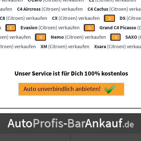
kaufen
C4 Aircross
(Citroen) verkaufen
C4 Cactus
(Citroen) verk
C8
(Citroen) verkaufen
CX
(Citroen) verkaufen
DS
(Citro
D
n
Evasion
(Citroen) verkaufen
Grand C4 Picasso
(C
E
G
oen) verkaufen
Nemo
(Citroen) verkaufen
SAXO
(
N
S
itroen) verkaufen
XM
(Citroen) verkaufen
Xsara
(Citroen) verka
Unser Service ist für Dich 100% kostenlos
Auto unverbindlich anbieten!
Auto
Profis
-
Bar
Ankauf
.de