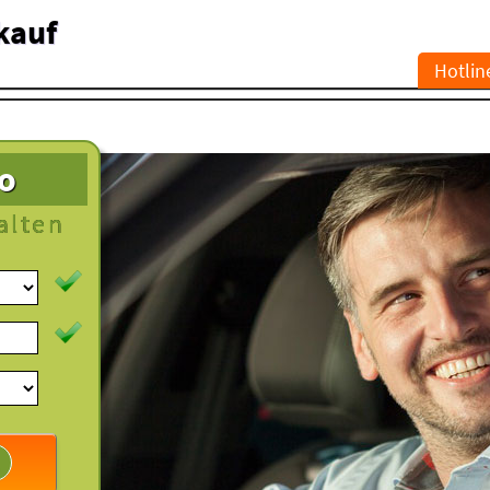
kauf
Hotlin
to
alten