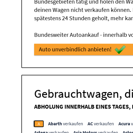
Bundesgebieten tätig und holen den Wa
deinen Wagen nicht verkaufen können.
spätestens 24 Stunden geholt, mehr ka
Bundesweiter Autoankauf - innerhalb vo
Auto unverbindlich anbieten!
Gebrauchtwagen, di
ABHOLUNG INNERHALB EINES TAGES,
Abarth
verkaufen
AC
verkaufen
Acura
v
A
Artega
verkaufen
Asia Motors
verkaufen
Asto