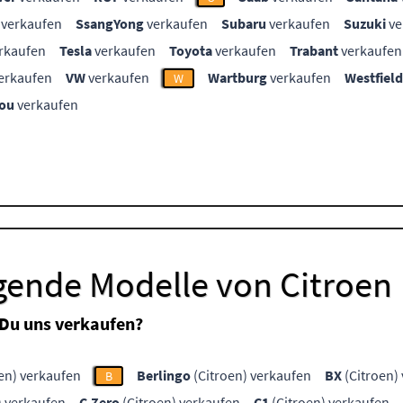
verkaufen
SsangYong
verkaufen
Subaru
verkaufen
Suzuki
ve
rkaufen
Tesla
verkaufen
Toyota
verkaufen
Trabant
verkaufen
erkaufen
VW
verkaufen
Wartburg
verkaufen
Westfield
W
ou
verkaufen
gende Modelle von Citroen
 Du uns verkaufen?
en) verkaufen
Berlingo
(Citroen) verkaufen
BX
(Citroen)
B
) verkaufen
C-Zero
(Citroen) verkaufen
C1
(Citroen) verkaufen