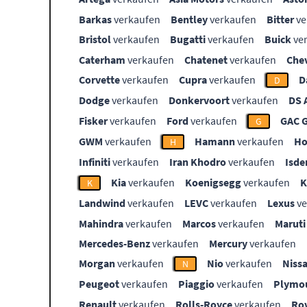
Barkas
verkaufen
Bentley
verkaufen
Bitter
ve
Bristol
verkaufen
Bugatti
verkaufen
Buick
ve
Caterham
verkaufen
Chatenet
verkaufen
Che
Corvette
verkaufen
Cupra
verkaufen
D
D
Dodge
verkaufen
Donkervoort
verkaufen
DS 
Fisker
verkaufen
Ford
verkaufen
GAC 
G
GWM
verkaufen
Hamann
verkaufen
Ho
H
Infiniti
verkaufen
Iran Khodro
verkaufen
Isde
Kia
verkaufen
Koenigsegg
verkaufen
K
Landwind
verkaufen
LEVC
verkaufen
Lexus
ve
Mahindra
verkaufen
Marcos
verkaufen
Maruti
Mercedes-Benz
verkaufen
Mercury
verkaufen
Morgan
verkaufen
Nio
verkaufen
Niss
N
Peugeot
verkaufen
Piaggio
verkaufen
Plymo
Renault
verkaufen
Rolls-Royce
verkaufen
Ro