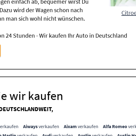
gen einfach ab, bequemer wirst Du
 Dazu wird der Wagen schon nach
Citro
nn man sich wohl nicht wünschen.
n 24 Stunden - Wir kaufen Ihr Auto in Deutschland
e wir kaufen
 DEUTSCHLANDWEIT,
erkaufen
Aiways
verkaufen
Aixam
verkaufen
Alfa Romeo
ver
n Martin
verkaufen
Audi
verkaufen
Austin
verkaufen
Austin H