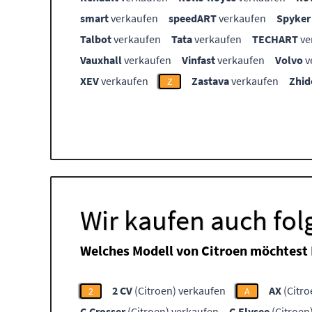
smart
verkaufen
speedART
verkaufen
Spyker
Talbot
verkaufen
Tata
verkaufen
TECHART
ve
Vauxhall
verkaufen
Vinfast
verkaufen
Volvo
v
XEV
verkaufen
Zastava
verkaufen
Zhid
Z
Wir kaufen auch fol
Welches Modell von Citroen möchtest
2 CV
(Citroen) verkaufen
AX
(Citro
2
A
C-Crosser
(Citroen) verkaufen
C-Elysee
(Citroen