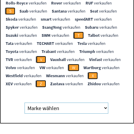
Rolls-Royce
verkaufen
Rover
verkaufen
RUF
verkaufen
S
Saab
verkaufen
Santana
verkaufen
Seat
verkaufen
Skoda
verkaufen
smart
verkaufen
speedART
verkaufen
Spyker
verkaufen
SsangYong
verkaufen
Subaru
verkaufen
Suzuki
verkaufen
SWM
verkaufen
T
Talbot
verkaufen
Tata
verkaufen
TECHART
verkaufen
Tesla
verkaufen
Toyota
verkaufen
Trabant
verkaufen
Triumph
verkaufen
TVR
verkaufen
V
Vauxhall
verkaufen
Vinfast
verkaufen
Volvo
verkaufen
VW
verkaufen
W
Wartburg
verkaufen
Westfield
verkaufen
Wiesmann
verkaufen
X
XEV
verkaufen
Z
Zastava
verkaufen
Zhidou
verkaufen