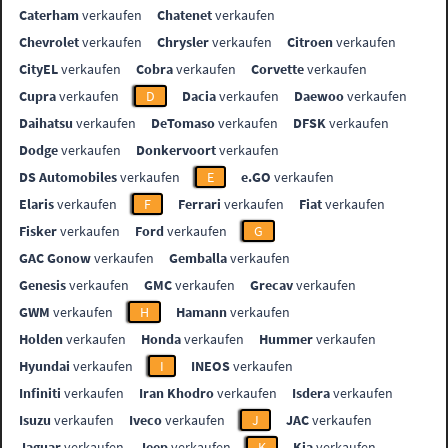
Caterham
verkaufen
Chatenet
verkaufen
Chevrolet
verkaufen
Chrysler
verkaufen
Citroen
verkaufen
CityEL
verkaufen
Cobra
verkaufen
Corvette
verkaufen
Cupra
verkaufen
D
Dacia
verkaufen
Daewoo
verkaufen
Daihatsu
verkaufen
DeTomaso
verkaufen
DFSK
verkaufen
Dodge
verkaufen
Donkervoort
verkaufen
DS Automobiles
verkaufen
E
e.GO
verkaufen
Elaris
verkaufen
F
Ferrari
verkaufen
Fiat
verkaufen
Fisker
verkaufen
Ford
verkaufen
G
GAC Gonow
verkaufen
Gemballa
verkaufen
Genesis
verkaufen
GMC
verkaufen
Grecav
verkaufen
GWM
verkaufen
H
Hamann
verkaufen
Holden
verkaufen
Honda
verkaufen
Hummer
verkaufen
Hyundai
verkaufen
I
INEOS
verkaufen
Infiniti
verkaufen
Iran Khodro
verkaufen
Isdera
verkaufen
Isuzu
verkaufen
Iveco
verkaufen
J
JAC
verkaufen
Jaguar
verkaufen
Jeep
verkaufen
K
Kia
verkaufen