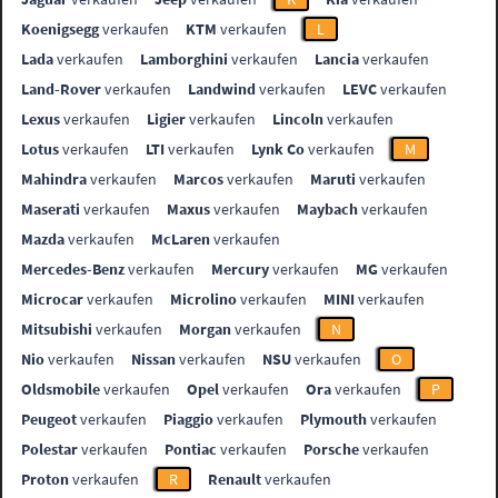
Koenigsegg
verkaufen
KTM
verkaufen
L
Lada
verkaufen
Lamborghini
verkaufen
Lancia
verkaufen
Land-Rover
verkaufen
Landwind
verkaufen
LEVC
verkaufen
Lexus
verkaufen
Ligier
verkaufen
Lincoln
verkaufen
Lotus
verkaufen
LTI
verkaufen
Lynk Co
verkaufen
M
Mahindra
verkaufen
Marcos
verkaufen
Maruti
verkaufen
Maserati
verkaufen
Maxus
verkaufen
Maybach
verkaufen
Mazda
verkaufen
McLaren
verkaufen
Mercedes-Benz
verkaufen
Mercury
verkaufen
MG
verkaufen
Microcar
verkaufen
Microlino
verkaufen
MINI
verkaufen
Mitsubishi
verkaufen
Morgan
verkaufen
N
Nio
verkaufen
Nissan
verkaufen
NSU
verkaufen
O
Oldsmobile
verkaufen
Opel
verkaufen
Ora
verkaufen
P
Peugeot
verkaufen
Piaggio
verkaufen
Plymouth
verkaufen
Polestar
verkaufen
Pontiac
verkaufen
Porsche
verkaufen
Proton
verkaufen
R
Renault
verkaufen