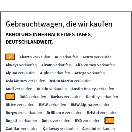
Gebrauchtwagen, die wir kaufen
ABHOLUNG INNERHALB EINES TAGES,
DEUTSCHLANDWEIT,
A
Abarth
verkaufen
AC
verkaufen
Acura
verkaufen
Aiways
verkaufen
Aixam
verkaufen
Alfa Romeo
verkaufen
Alpina
verkaufen
Alpine
verkaufen
Artega
verkaufen
Asia Motors
verkaufen
Aston Martin
verkaufen
Audi
verkaufen
Austin
verkaufen
Austin Healey
verkaufen
B
BAIC
verkaufen
Barkas
verkaufen
Bentley
verkaufen
Bitter
verkaufen
BMW
verkaufen
BMW Alpina
verkaufen
Borgward
verkaufen
Brilliance
verkaufen
Bristol
verkaufen
Bugatti
verkaufen
Buick
verkaufen
BYD
verkaufen
C
Cadillac
verkaufen
Callaway
verkaufen
Casalini
verkaufen