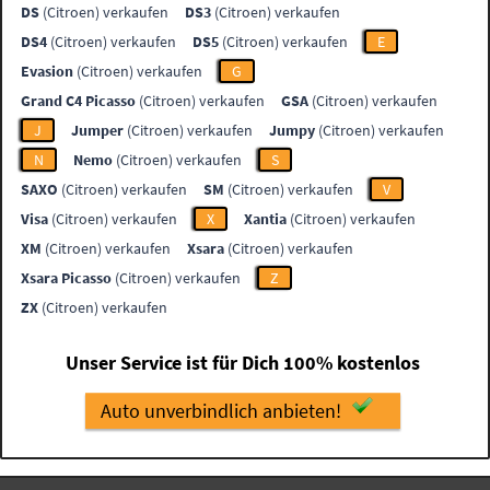
DS
(Citroen) verkaufen
DS3
(Citroen) verkaufen
DS4
(Citroen) verkaufen
DS5
(Citroen) verkaufen
E
Evasion
(Citroen) verkaufen
G
Grand C4 Picasso
(Citroen) verkaufen
GSA
(Citroen) verkaufen
J
Jumper
(Citroen) verkaufen
Jumpy
(Citroen) verkaufen
N
Nemo
(Citroen) verkaufen
S
SAXO
(Citroen) verkaufen
SM
(Citroen) verkaufen
V
Visa
(Citroen) verkaufen
X
Xantia
(Citroen) verkaufen
XM
(Citroen) verkaufen
Xsara
(Citroen) verkaufen
Xsara Picasso
(Citroen) verkaufen
Z
ZX
(Citroen) verkaufen
Unser Service ist für Dich 100% kostenlos
Auto unverbindlich anbieten!