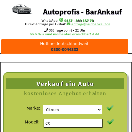
Autoprofis - BarAnkauf
WhatsApp:
0157 - 849 157 78
Direkt Anfrage per E-Mail:
anfrage@autoabkauf.de
365 Tage von 8 - 22 Uhr
>> > Wir sind momentan erreichbar! < <<
Hotline deutschlandweit:
0800-0044333
Verkauf ein Auto
kostenloses
Angebot erhalten
Marke:
Modell: