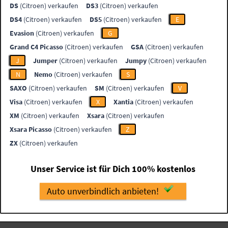
DS
(Citroen) verkaufen
DS3
(Citroen) verkaufen
DS4
(Citroen) verkaufen
DS5
(Citroen) verkaufen
E
Evasion
(Citroen) verkaufen
G
Grand C4 Picasso
(Citroen) verkaufen
GSA
(Citroen) verkaufen
J
Jumper
(Citroen) verkaufen
Jumpy
(Citroen) verkaufen
N
Nemo
(Citroen) verkaufen
S
SAXO
(Citroen) verkaufen
SM
(Citroen) verkaufen
V
Visa
(Citroen) verkaufen
X
Xantia
(Citroen) verkaufen
XM
(Citroen) verkaufen
Xsara
(Citroen) verkaufen
Xsara Picasso
(Citroen) verkaufen
Z
ZX
(Citroen) verkaufen
Unser Service ist für Dich 100% kostenlos
Auto unverbindlich anbieten!