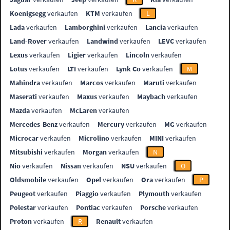
Koenigsegg
verkaufen
KTM
verkaufen
L
Lada
verkaufen
Lamborghini
verkaufen
Lancia
verkaufen
Land-Rover
verkaufen
Landwind
verkaufen
LEVC
verkaufen
Lexus
verkaufen
Ligier
verkaufen
Lincoln
verkaufen
Lotus
verkaufen
LTI
verkaufen
Lynk Co
verkaufen
M
Mahindra
verkaufen
Marcos
verkaufen
Maruti
verkaufen
Maserati
verkaufen
Maxus
verkaufen
Maybach
verkaufen
Mazda
verkaufen
McLaren
verkaufen
Mercedes-Benz
verkaufen
Mercury
verkaufen
MG
verkaufen
Microcar
verkaufen
Microlino
verkaufen
MINI
verkaufen
Mitsubishi
verkaufen
Morgan
verkaufen
N
Nio
verkaufen
Nissan
verkaufen
NSU
verkaufen
O
Oldsmobile
verkaufen
Opel
verkaufen
Ora
verkaufen
P
Peugeot
verkaufen
Piaggio
verkaufen
Plymouth
verkaufen
Polestar
verkaufen
Pontiac
verkaufen
Porsche
verkaufen
Proton
verkaufen
R
Renault
verkaufen