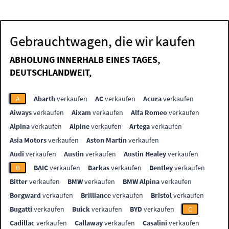
Gebrauchtwagen, die wir kaufen
ABHOLUNG INNERHALB EINES TAGES,
DEUTSCHLANDWEIT,
A
Abarth
verkaufen
AC
verkaufen
Acura
verkaufen
Aiways
verkaufen
Aixam
verkaufen
Alfa Romeo
verkaufen
Alpina
verkaufen
Alpine
verkaufen
Artega
verkaufen
Asia Motors
verkaufen
Aston Martin
verkaufen
Audi
verkaufen
Austin
verkaufen
Austin Healey
verkaufen
B
BAIC
verkaufen
Barkas
verkaufen
Bentley
verkaufen
Bitter
verkaufen
BMW
verkaufen
BMW Alpina
verkaufen
Borgward
verkaufen
Brilliance
verkaufen
Bristol
verkaufen
Bugatti
verkaufen
Buick
verkaufen
BYD
verkaufen
C
Cadillac
verkaufen
Callaway
verkaufen
Casalini
verkaufen