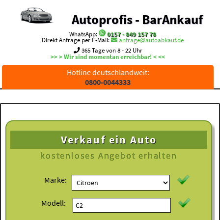
Autoprofis - BarAnkauf
WhatsApp:
0157 - 849 157 78
Direkt Anfrage per E-Mail:
anfrage@autoabkauf.de
365 Tage von 8 - 22 Uhr
>> > Wir sind momentan erreichbar! < <<
Hotline deutschlandweit:
0800-0044333
Verkauf ein Auto
kostenloses
Angebot erhalten
Marke:
Modell: