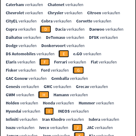
Caterham
verkaufen
Chatenet
verkaufen
Chevrolet
verkaufen
Chrysler
verkaufen
Citroen
verkaufen
CityEL
verkaufen
Cobra
verkaufen
Corvette
verkaufen
Cupra
verkaufen
D
Dacia
verkaufen
Daewoo
verkaufen
Daihatsu
verkaufen
DeTomaso
verkaufen
DFSK
verkaufen
Dodge
verkaufen
Donkervoort
verkaufen
DS Automobiles
verkaufen
E
e.GO
verkaufen
Elaris
verkaufen
F
Ferrari
verkaufen
Fiat
verkaufen
Fisker
verkaufen
Ford
verkaufen
G
GAC Gonow
verkaufen
Gemballa
verkaufen
Genesis
verkaufen
GMC
verkaufen
Grecav
verkaufen
GWM
verkaufen
H
Hamann
verkaufen
Holden
verkaufen
Honda
verkaufen
Hummer
verkaufen
Hyundai
verkaufen
I
INEOS
verkaufen
Infiniti
verkaufen
Iran Khodro
verkaufen
Isdera
verkaufen
Isuzu
verkaufen
Iveco
verkaufen
J
JAC
verkaufen
Jaguar
verkaufen
Jeep
verkaufen
K
Kia
verkaufen