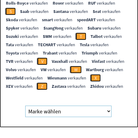
Rolls-Royce
verkaufen
Rover
verkaufen
RUF
verkaufen
S
Saab
verkaufen
Santana
verkaufen
Seat
verkaufen
Skoda
verkaufen
smart
verkaufen
speedART
verkaufen
Spyker
verkaufen
SsangYong
verkaufen
Subaru
verkaufen
Suzuki
verkaufen
SWM
verkaufen
T
Talbot
verkaufen
Tata
verkaufen
TECHART
verkaufen
Tesla
verkaufen
Toyota
verkaufen
Trabant
verkaufen
Triumph
verkaufen
TVR
verkaufen
V
Vauxhall
verkaufen
Vinfast
verkaufen
Volvo
verkaufen
VW
verkaufen
W
Wartburg
verkaufen
Westfield
verkaufen
Wiesmann
verkaufen
X
XEV
verkaufen
Z
Zastava
verkaufen
Zhidou
verkaufen