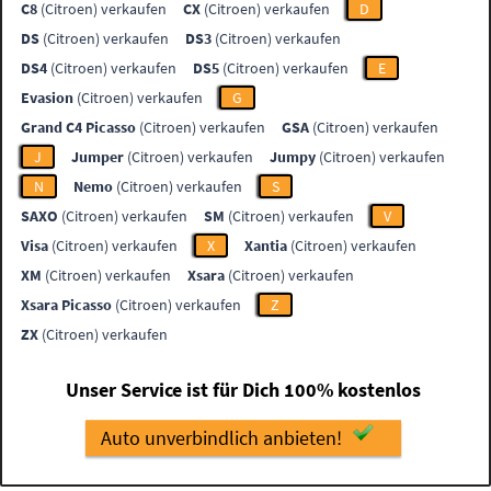
C8
(Citroen) verkaufen
CX
(Citroen) verkaufen
D
DS
(Citroen) verkaufen
DS3
(Citroen) verkaufen
DS4
(Citroen) verkaufen
DS5
(Citroen) verkaufen
E
Evasion
(Citroen) verkaufen
G
Grand C4 Picasso
(Citroen) verkaufen
GSA
(Citroen) verkaufen
J
Jumper
(Citroen) verkaufen
Jumpy
(Citroen) verkaufen
N
Nemo
(Citroen) verkaufen
S
SAXO
(Citroen) verkaufen
SM
(Citroen) verkaufen
V
Visa
(Citroen) verkaufen
X
Xantia
(Citroen) verkaufen
XM
(Citroen) verkaufen
Xsara
(Citroen) verkaufen
Xsara Picasso
(Citroen) verkaufen
Z
ZX
(Citroen) verkaufen
Unser Service ist für Dich 100% kostenlos
Auto unverbindlich anbieten!