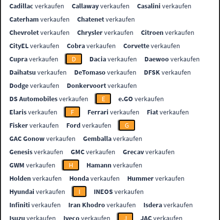
Cadillac
verkaufen
Callaway
verkaufen
Casalini
verkaufen
Caterham
verkaufen
Chatenet
verkaufen
Chevrolet
verkaufen
Chrysler
verkaufen
Citroen
verkaufen
CityEL
verkaufen
Cobra
verkaufen
Corvette
verkaufen
Cupra
verkaufen
D
Dacia
verkaufen
Daewoo
verkaufen
Daihatsu
verkaufen
DeTomaso
verkaufen
DFSK
verkaufen
Dodge
verkaufen
Donkervoort
verkaufen
DS Automobiles
verkaufen
E
e.GO
verkaufen
Elaris
verkaufen
F
Ferrari
verkaufen
Fiat
verkaufen
Fisker
verkaufen
Ford
verkaufen
G
GAC Gonow
verkaufen
Gemballa
verkaufen
Genesis
verkaufen
GMC
verkaufen
Grecav
verkaufen
GWM
verkaufen
H
Hamann
verkaufen
Holden
verkaufen
Honda
verkaufen
Hummer
verkaufen
Hyundai
verkaufen
I
INEOS
verkaufen
Infiniti
verkaufen
Iran Khodro
verkaufen
Isdera
verkaufen
Isuzu
verkaufen
Iveco
verkaufen
J
JAC
verkaufen