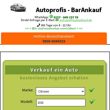
Autoprofis - BarAnkauf
WhatsApp:
0157 - 849 157 78
Direkt Anfrage per E-Mail:
anfrage@autoabkauf.de
365 Tage von 8 - 22 Uhr
>> > Wir sind momentan erreichbar! < <<
Hotline deutschlandweit:
0800-0044333
Verkauf ein Auto
kostenloses
Angebot erhalten
Marke:
Modell: