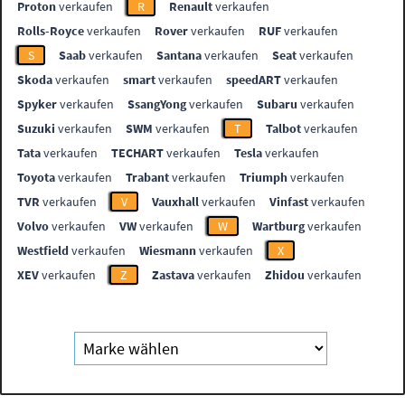
Proton
verkaufen
R
Renault
verkaufen
Rolls-Royce
verkaufen
Rover
verkaufen
RUF
verkaufen
S
Saab
verkaufen
Santana
verkaufen
Seat
verkaufen
Skoda
verkaufen
smart
verkaufen
speedART
verkaufen
Spyker
verkaufen
SsangYong
verkaufen
Subaru
verkaufen
Suzuki
verkaufen
SWM
verkaufen
T
Talbot
verkaufen
Tata
verkaufen
TECHART
verkaufen
Tesla
verkaufen
Toyota
verkaufen
Trabant
verkaufen
Triumph
verkaufen
TVR
verkaufen
V
Vauxhall
verkaufen
Vinfast
verkaufen
Volvo
verkaufen
VW
verkaufen
W
Wartburg
verkaufen
Westfield
verkaufen
Wiesmann
verkaufen
X
XEV
verkaufen
Z
Zastava
verkaufen
Zhidou
verkaufen