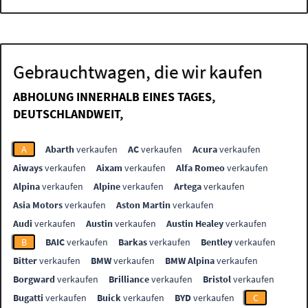
Gebrauchtwagen, die wir kaufen
ABHOLUNG INNERHALB EINES TAGES,
DEUTSCHLANDWEIT,
A
Abarth
verkaufen
AC
verkaufen
Acura
verkaufen
Aiways
verkaufen
Aixam
verkaufen
Alfa Romeo
verkaufen
Alpina
verkaufen
Alpine
verkaufen
Artega
verkaufen
Asia Motors
verkaufen
Aston Martin
verkaufen
Audi
verkaufen
Austin
verkaufen
Austin Healey
verkaufen
B
BAIC
verkaufen
Barkas
verkaufen
Bentley
verkaufen
Bitter
verkaufen
BMW
verkaufen
BMW Alpina
verkaufen
Borgward
verkaufen
Brilliance
verkaufen
Bristol
verkaufen
Bugatti
verkaufen
Buick
verkaufen
BYD
verkaufen
C