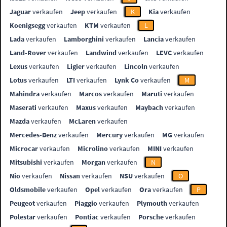
Jaguar
verkaufen
Jeep
verkaufen
K
Kia
verkaufen
Koenigsegg
verkaufen
KTM
verkaufen
L
Lada
verkaufen
Lamborghini
verkaufen
Lancia
verkaufen
Land-Rover
verkaufen
Landwind
verkaufen
LEVC
verkaufen
Lexus
verkaufen
Ligier
verkaufen
Lincoln
verkaufen
Lotus
verkaufen
LTI
verkaufen
Lynk Co
verkaufen
M
Mahindra
verkaufen
Marcos
verkaufen
Maruti
verkaufen
Maserati
verkaufen
Maxus
verkaufen
Maybach
verkaufen
Mazda
verkaufen
McLaren
verkaufen
Mercedes-Benz
verkaufen
Mercury
verkaufen
MG
verkaufen
Microcar
verkaufen
Microlino
verkaufen
MINI
verkaufen
Mitsubishi
verkaufen
Morgan
verkaufen
N
Nio
verkaufen
Nissan
verkaufen
NSU
verkaufen
O
Oldsmobile
verkaufen
Opel
verkaufen
Ora
verkaufen
P
Peugeot
verkaufen
Piaggio
verkaufen
Plymouth
verkaufen
Polestar
verkaufen
Pontiac
verkaufen
Porsche
verkaufen