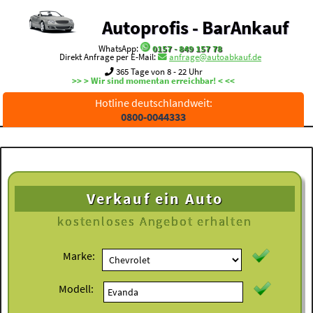
Autoprofis - BarAnkauf
WhatsApp:
0157 - 849 157 78
Direkt Anfrage per E-Mail:
anfrage@autoabkauf.de
365 Tage von 8 - 22 Uhr
>> > Wir sind momentan erreichbar! < <<
Hotline deutschlandweit:
0800-0044333
Verkauf ein Auto
kostenloses
Angebot erhalten
Marke:
Modell: