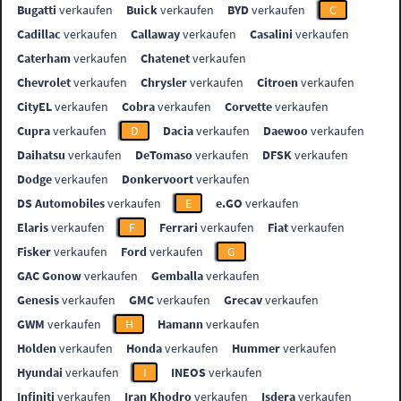
Bugatti
verkaufen
Buick
verkaufen
BYD
verkaufen
C
Cadillac
verkaufen
Callaway
verkaufen
Casalini
verkaufen
Caterham
verkaufen
Chatenet
verkaufen
Chevrolet
verkaufen
Chrysler
verkaufen
Citroen
verkaufen
CityEL
verkaufen
Cobra
verkaufen
Corvette
verkaufen
Cupra
verkaufen
D
Dacia
verkaufen
Daewoo
verkaufen
Daihatsu
verkaufen
DeTomaso
verkaufen
DFSK
verkaufen
Dodge
verkaufen
Donkervoort
verkaufen
DS Automobiles
verkaufen
E
e.GO
verkaufen
Elaris
verkaufen
F
Ferrari
verkaufen
Fiat
verkaufen
Fisker
verkaufen
Ford
verkaufen
G
GAC Gonow
verkaufen
Gemballa
verkaufen
Genesis
verkaufen
GMC
verkaufen
Grecav
verkaufen
GWM
verkaufen
H
Hamann
verkaufen
Holden
verkaufen
Honda
verkaufen
Hummer
verkaufen
Hyundai
verkaufen
I
INEOS
verkaufen
Infiniti
verkaufen
Iran Khodro
verkaufen
Isdera
verkaufen