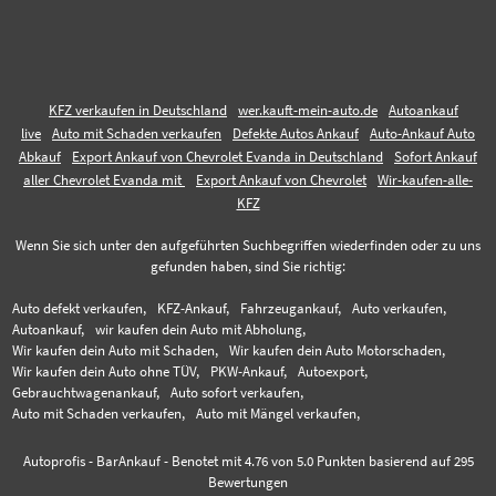
KFZ verkaufen in Deutschland
wer.kauft-mein-auto.de
Autoankauf
live
Auto mit Schaden verkaufen
Defekte Autos Ankauf
Auto-Ankauf Auto
Abkauf
Export Ankauf von Chevrolet Evanda in Deutschland
Sofort Ankauf
aller Chevrolet Evanda mit
Export Ankauf von Chevrolet
Wir-kaufen-alle-
KFZ
Wenn Sie sich unter den aufgeführten Suchbegriffen wiederfinden oder zu uns
gefunden haben, sind Sie richtig:
Auto defekt verkaufen,
KFZ-Ankauf,
Fahrzeugankauf,
Auto verkaufen,
Autoankauf,
wir kaufen dein Auto mit Abholung,
Wir kaufen dein Auto mit Schaden,
Wir kaufen dein Auto Motorschaden,
Wir kaufen dein Auto ohne TÜV,
PKW-Ankauf,
Autoexport,
Gebrauchtwagenankauf,
Auto sofort verkaufen,
Auto mit Schaden verkaufen,
Auto mit Mängel verkaufen,
Autoprofis - BarAnkauf
-
Benotet mit
4.76
von 5.0 Punkten basierend auf
295
Bewertungen