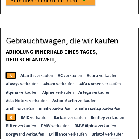
Auto unverbindlich anbieten!
Gebrauchtwagen, die wir kaufen
ABHOLUNG INNERHALB EINES TAGES,
DEUTSCHLANDWEIT,
A
Abarth
verkaufen
AC
verkaufen
Acura
verkaufen
Aiways
verkaufen
Aixam
verkaufen
Alfa Romeo
verkaufen
Alpina
verkaufen
Alpine
verkaufen
Artega
verkaufen
Asia Motors
verkaufen
Aston Martin
verkaufen
Audi
verkaufen
Austin
verkaufen
Austin Healey
verkaufen
B
BAIC
verkaufen
Barkas
verkaufen
Bentley
verkaufen
Bitter
verkaufen
BMW
verkaufen
BMW Alpina
verkaufen
Borgward
verkaufen
Brilliance
verkaufen
Bristol
verkaufen