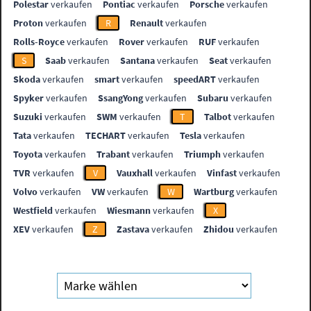
Polestar
verkaufen
Pontiac
verkaufen
Porsche
verkaufen
Proton
verkaufen
R
Renault
verkaufen
Rolls-Royce
verkaufen
Rover
verkaufen
RUF
verkaufen
S
Saab
verkaufen
Santana
verkaufen
Seat
verkaufen
Skoda
verkaufen
smart
verkaufen
speedART
verkaufen
Spyker
verkaufen
SsangYong
verkaufen
Subaru
verkaufen
Suzuki
verkaufen
SWM
verkaufen
T
Talbot
verkaufen
Tata
verkaufen
TECHART
verkaufen
Tesla
verkaufen
Toyota
verkaufen
Trabant
verkaufen
Triumph
verkaufen
TVR
verkaufen
V
Vauxhall
verkaufen
Vinfast
verkaufen
Volvo
verkaufen
VW
verkaufen
W
Wartburg
verkaufen
Westfield
verkaufen
Wiesmann
verkaufen
X
XEV
verkaufen
Z
Zastava
verkaufen
Zhidou
verkaufen