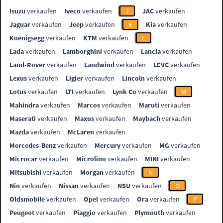
Isuzu
verkaufen
Iveco
verkaufen
J
JAC
verkaufen
Jaguar
verkaufen
Jeep
verkaufen
K
Kia
verkaufen
Koenigsegg
verkaufen
KTM
verkaufen
L
Lada
verkaufen
Lamborghini
verkaufen
Lancia
verkaufen
Land-Rover
verkaufen
Landwind
verkaufen
LEVC
verkaufen
Lexus
verkaufen
Ligier
verkaufen
Lincoln
verkaufen
Lotus
verkaufen
LTI
verkaufen
Lynk Co
verkaufen
M
Mahindra
verkaufen
Marcos
verkaufen
Maruti
verkaufen
Maserati
verkaufen
Maxus
verkaufen
Maybach
verkaufen
Mazda
verkaufen
McLaren
verkaufen
Mercedes-Benz
verkaufen
Mercury
verkaufen
MG
verkaufen
Microcar
verkaufen
Microlino
verkaufen
MINI
verkaufen
Mitsubishi
verkaufen
Morgan
verkaufen
N
Nio
verkaufen
Nissan
verkaufen
NSU
verkaufen
O
Oldsmobile
verkaufen
Opel
verkaufen
Ora
verkaufen
P
Peugeot
verkaufen
Piaggio
verkaufen
Plymouth
verkaufen