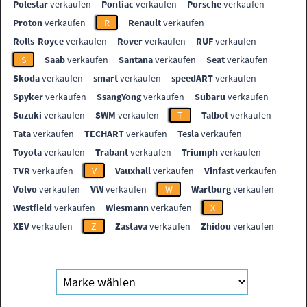
Polestar
verkaufen
Pontiac
verkaufen
Porsche
verkaufen
Proton
verkaufen
R
Renault
verkaufen
Rolls-Royce
verkaufen
Rover
verkaufen
RUF
verkaufen
S
Saab
verkaufen
Santana
verkaufen
Seat
verkaufen
Skoda
verkaufen
smart
verkaufen
speedART
verkaufen
Spyker
verkaufen
SsangYong
verkaufen
Subaru
verkaufen
Suzuki
verkaufen
SWM
verkaufen
T
Talbot
verkaufen
Tata
verkaufen
TECHART
verkaufen
Tesla
verkaufen
Toyota
verkaufen
Trabant
verkaufen
Triumph
verkaufen
TVR
verkaufen
V
Vauxhall
verkaufen
Vinfast
verkaufen
Volvo
verkaufen
VW
verkaufen
W
Wartburg
verkaufen
Westfield
verkaufen
Wiesmann
verkaufen
X
XEV
verkaufen
Z
Zastava
verkaufen
Zhidou
verkaufen