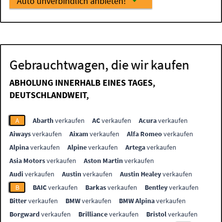
Auto unverbindlich anbieten!
Gebrauchtwagen, die wir kaufen
ABHOLUNG INNERHALB EINES TAGES,
DEUTSCHLANDWEIT,
A
Abarth
verkaufen
AC
verkaufen
Acura
verkaufen
Aiways
verkaufen
Aixam
verkaufen
Alfa Romeo
verkaufen
Alpina
verkaufen
Alpine
verkaufen
Artega
verkaufen
Asia Motors
verkaufen
Aston Martin
verkaufen
Audi
verkaufen
Austin
verkaufen
Austin Healey
verkaufen
B
BAIC
verkaufen
Barkas
verkaufen
Bentley
verkaufen
Bitter
verkaufen
BMW
verkaufen
BMW Alpina
verkaufen
Borgward
verkaufen
Brilliance
verkaufen
Bristol
verkaufen