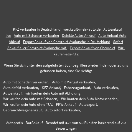
KFZ verkaufen in Deutschland
wer.kauft-mein-auto.de
Autoankauf
live
Auto mit Schaden verkaufen
Defekte Autos Ankauf
Auto-Ankauf Auto
Abkauf
Export Ankauf von Chevrolet Avalanche in Deutschland
Sofort
Ankauf aller Chevrolet Avalanche mit
Export Ankauf von Chevrolet
Wir-
kaufen-alle-KFZ
Wenn Sie sich unter den aufgeführten Suchbegriffen wiederfinden oder zu uns
gefunden haben, sind Sie richtig:
Auto mit Schaden verkaufen,
Auto mit Mängel verkaufen,
Auto defekt verkaufen,
KFZ-Ankauf,
Fahrzeugankauf,
Auto verkaufen,
Autoankauf,
wir kaufen dein Auto mit Abholung,
Wir kaufen dein Auto mit Schaden,
Wir kaufen dein Auto Motorschaden,
Wir kaufen dein Auto ohne TÜV,
PKW-Ankauf,
Autoexport,
Gebrauchtwagenankauf,
Auto sofort verkaufen,
Autoprofis - BarAnkauf
-
Benotet mit
4.76
von 5.0 Punkten basierend auf
293
Bewertungen