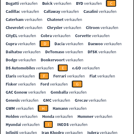
Bugatti
verkaufen
Buick
verkaufen
BYD
verkaufen
C
Cadillac
verkaufen
Callaway
verkaufen
Casalini
verkaufen
Caterham
verkaufen
Chatenet
verkaufen
Chevrolet
verkaufen
Chrysler
verkaufen
Citroen
verkaufen
CityEL
verkaufen
Cobra
verkaufen
Corvette
verkaufen
Cupra
verkaufen
D
Dacia
verkaufen
Daewoo
verkaufen
Daihatsu
verkaufen
DeTomaso
verkaufen
DFSK
verkaufen
Dodge
verkaufen
Donkervoort
verkaufen
DS Automobiles
verkaufen
E
e.GO
verkaufen
Elaris
verkaufen
F
Ferrari
verkaufen
Fiat
verkaufen
Fisker
verkaufen
Ford
verkaufen
G
GAC Gonow
verkaufen
Gemballa
verkaufen
Genesis
verkaufen
GMC
verkaufen
Grecav
verkaufen
GWM
verkaufen
H
Hamann
verkaufen
Holden
verkaufen
Honda
verkaufen
Hummer
verkaufen
Hyundai
verkaufen
I
INEOS
verkaufen
Infiniti
verkaufen
Iran Khodro
verkaufen
Isdera
verkaufen