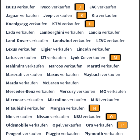
Isuzu
verkaufen
Iveco
verkaufen
J
JAC
verkaufen
Jaguar
verkaufen
Jeep
verkaufen
K
Kia
verkaufen
Koenigsegg
verkaufen
KTM
verkaufen
L
Lada
verkaufen
Lamborghini
verkaufen
Lancia
verkaufen
Land-Rover
verkaufen
Landwind
verkaufen
LEVC
verkaufen
Lexus
verkaufen
Ligier
verkaufen
Lincoln
verkaufen
Lotus
verkaufen
LTI
verkaufen
Lynk Co
verkaufen
M
Mahindra
verkaufen
Marcos
verkaufen
Maruti
verkaufen
Maserati
verkaufen
Maxus
verkaufen
Maybach
verkaufen
Mazda
verkaufen
McLaren
verkaufen
Mercedes-Benz
verkaufen
Mercury
verkaufen
MG
verkaufen
Microcar
verkaufen
Microlino
verkaufen
MINI
verkaufen
Mitsubishi
verkaufen
Morgan
verkaufen
N
Nio
verkaufen
Nissan
verkaufen
NSU
verkaufen
O
Oldsmobile
verkaufen
Opel
verkaufen
Ora
verkaufen
P
Peugeot
verkaufen
Piaggio
verkaufen
Plymouth
verkaufen