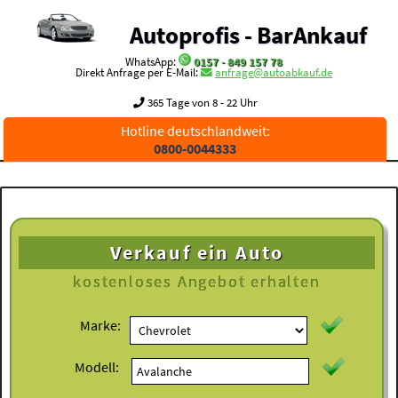
Autoprofis - BarAnkauf
WhatsApp:
0157 - 849 157 78
Direkt Anfrage per E-Mail:
anfrage@autoabkauf.de
365 Tage von 8 - 22 Uhr
Hotline deutschlandweit:
0800-0044333
Verkauf ein Auto
kostenloses
Angebot erhalten
Marke:
Modell: