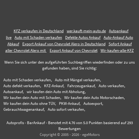
KFZ verkaufen in Deutschland
wer.kauft-mein-auto.de
Autoankauf
live
Auto mit Schaden verkaufen
Defekte Autos Ankauf
Auto-Ankauf Auto
Abkauf
Export Ankauf von Chevrolet Alero in Deutschland
Sofort Ankauf
aller Chevrolet Alero mit
Export Ankauf von Chevrolet
Wir-kaufen-alle-KFZ
Wenn Sie sich unter den aufgeführten Suchbegriffen wiederfinden oder zu uns
gefunden haben, sind Sie richtig:
Auto mit Schaden verkaufen,
Auto mit Mängel verkaufen,
Auto defekt verkaufen,
KFZ-Ankauf,
Fahrzeugankauf,
Auto verkaufen,
Autoankauf,
wir kaufen dein Auto mit Abholung,
Wir kaufen dein Auto mit Schaden,
Wir kaufen dein Auto Motorschaden,
Wir kaufen dein Auto ohne TÜV,
PKW-Ankauf,
Autoexport,
Gebrauchtwagenankauf,
Auto sofort verkaufen,
Autoprofis - BarAnkauf
-
Benotet mit
4.76
von 5.0 Punkten basierend auf
293
Bewertungen
Copyright © 2005 - 2026 - egeMotors