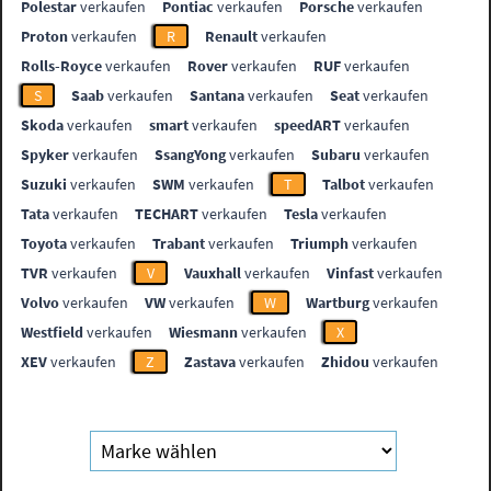
Polestar
verkaufen
Pontiac
verkaufen
Porsche
verkaufen
Proton
verkaufen
R
Renault
verkaufen
Rolls-Royce
verkaufen
Rover
verkaufen
RUF
verkaufen
S
Saab
verkaufen
Santana
verkaufen
Seat
verkaufen
Skoda
verkaufen
smart
verkaufen
speedART
verkaufen
Spyker
verkaufen
SsangYong
verkaufen
Subaru
verkaufen
Suzuki
verkaufen
SWM
verkaufen
T
Talbot
verkaufen
Tata
verkaufen
TECHART
verkaufen
Tesla
verkaufen
Toyota
verkaufen
Trabant
verkaufen
Triumph
verkaufen
TVR
verkaufen
V
Vauxhall
verkaufen
Vinfast
verkaufen
Volvo
verkaufen
VW
verkaufen
W
Wartburg
verkaufen
Westfield
verkaufen
Wiesmann
verkaufen
X
XEV
verkaufen
Z
Zastava
verkaufen
Zhidou
verkaufen