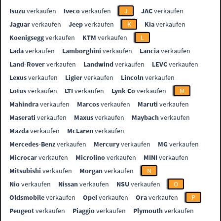
Isuzu
verkaufen
Iveco
verkaufen
J
JAC
verkaufen
Jaguar
verkaufen
Jeep
verkaufen
K
Kia
verkaufen
Koenigsegg
verkaufen
KTM
verkaufen
L
Lada
verkaufen
Lamborghini
verkaufen
Lancia
verkaufen
Land-Rover
verkaufen
Landwind
verkaufen
LEVC
verkaufen
Lexus
verkaufen
Ligier
verkaufen
Lincoln
verkaufen
Lotus
verkaufen
LTI
verkaufen
Lynk Co
verkaufen
M
Mahindra
verkaufen
Marcos
verkaufen
Maruti
verkaufen
Maserati
verkaufen
Maxus
verkaufen
Maybach
verkaufen
Mazda
verkaufen
McLaren
verkaufen
Mercedes-Benz
verkaufen
Mercury
verkaufen
MG
verkaufen
Microcar
verkaufen
Microlino
verkaufen
MINI
verkaufen
Mitsubishi
verkaufen
Morgan
verkaufen
N
Nio
verkaufen
Nissan
verkaufen
NSU
verkaufen
O
Oldsmobile
verkaufen
Opel
verkaufen
Ora
verkaufen
P
Peugeot
verkaufen
Piaggio
verkaufen
Plymouth
verkaufen