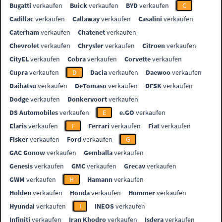
Bugatti
verkaufen
Buick
verkaufen
BYD
verkaufen
C
Cadillac
verkaufen
Callaway
verkaufen
Casalini
verkaufen
Caterham
verkaufen
Chatenet
verkaufen
Chevrolet
verkaufen
Chrysler
verkaufen
Citroen
verkaufen
CityEL
verkaufen
Cobra
verkaufen
Corvette
verkaufen
Cupra
verkaufen
D
Dacia
verkaufen
Daewoo
verkaufen
Daihatsu
verkaufen
DeTomaso
verkaufen
DFSK
verkaufen
Dodge
verkaufen
Donkervoort
verkaufen
DS Automobiles
verkaufen
E
e.GO
verkaufen
Elaris
verkaufen
F
Ferrari
verkaufen
Fiat
verkaufen
Fisker
verkaufen
Ford
verkaufen
G
GAC Gonow
verkaufen
Gemballa
verkaufen
Genesis
verkaufen
GMC
verkaufen
Grecav
verkaufen
GWM
verkaufen
H
Hamann
verkaufen
Holden
verkaufen
Honda
verkaufen
Hummer
verkaufen
Hyundai
verkaufen
I
INEOS
verkaufen
Infiniti
verkaufen
Iran Khodro
verkaufen
Isdera
verkaufen