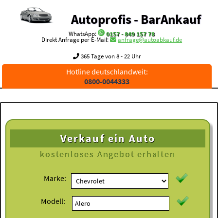
Autoprofis - BarAnkauf
WhatsApp:
0157 - 849 157 78
Direkt Anfrage per E-Mail:
anfrage@autoabkauf.de
365 Tage von 8 - 22 Uhr
Hotline deutschlandweit:
0800-0044333
Verkauf ein Auto
kostenloses
Angebot erhalten
Marke:
Modell: