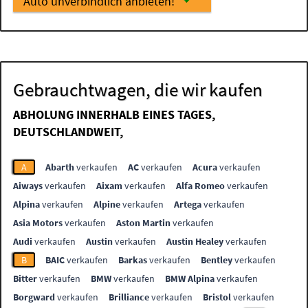
Auto unverbindlich anbieten!
Gebrauchtwagen, die wir kaufen
ABHOLUNG INNERHALB EINES TAGES,
DEUTSCHLANDWEIT,
A
Abarth
verkaufen
AC
verkaufen
Acura
verkaufen
Aiways
verkaufen
Aixam
verkaufen
Alfa Romeo
verkaufen
Alpina
verkaufen
Alpine
verkaufen
Artega
verkaufen
Asia Motors
verkaufen
Aston Martin
verkaufen
Audi
verkaufen
Austin
verkaufen
Austin Healey
verkaufen
B
BAIC
verkaufen
Barkas
verkaufen
Bentley
verkaufen
Bitter
verkaufen
BMW
verkaufen
BMW Alpina
verkaufen
Borgward
verkaufen
Brilliance
verkaufen
Bristol
verkaufen