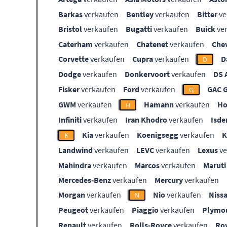
Barkas
verkaufen
Bentley
verkaufen
Bitter
ve
Bristol
verkaufen
Bugatti
verkaufen
Buick
ve
Caterham
verkaufen
Chatenet
verkaufen
Che
Corvette
verkaufen
Cupra
verkaufen
D
D
Dodge
verkaufen
Donkervoort
verkaufen
DS 
Fisker
verkaufen
Ford
verkaufen
GAC 
G
GWM
verkaufen
Hamann
verkaufen
Ho
H
Infiniti
verkaufen
Iran Khodro
verkaufen
Isde
Kia
verkaufen
Koenigsegg
verkaufen
K
Landwind
verkaufen
LEVC
verkaufen
Lexus
ve
Mahindra
verkaufen
Marcos
verkaufen
Maruti
Mercedes-Benz
verkaufen
Mercury
verkaufen
Morgan
verkaufen
Nio
verkaufen
Niss
N
Peugeot
verkaufen
Piaggio
verkaufen
Plymo
Renault
verkaufen
Rolls-Royce
verkaufen
Ro