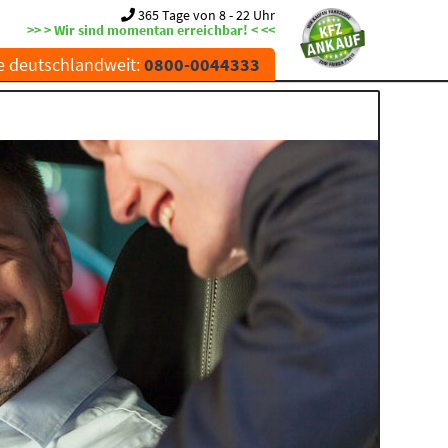
365 Tage von 8 - 22 Uhr
>> > Wir sind momentan erreichbar! < <<
e deutschlandweit:
0800-0044333