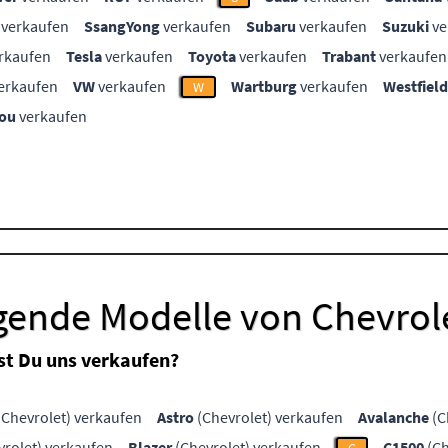
verkaufen
SsangYong
verkaufen
Subaru
verkaufen
Suzuki
ve
rkaufen
Tesla
verkaufen
Toyota
verkaufen
Trabant
verkaufen
erkaufen
VW
verkaufen
Wartburg
verkaufen
Westfield
W
ou
verkaufen
lgende Modelle von Chevrol
st Du uns verkaufen?
(Chevrolet) verkaufen
Astro
(Chevrolet) verkaufen
Avalanche
(C
rolet) verkaufen
Blazer
(Chevrolet) verkaufen
C1500
(Ch