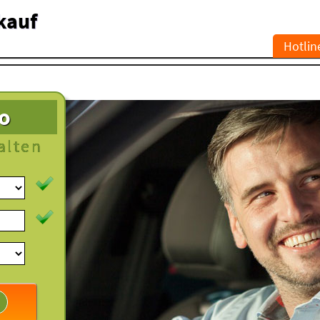
kauf
Hotlin
to
alten