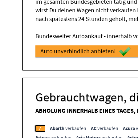
im gesamten Bundesgebieten tätig und
wirst Du deinen Wagen nicht verkaufen
nach spätestens 24 Stunden geholt, me
Bundesweiter Autoankauf - innerhalb vo
Auto unverbindlich anbieten!
Gebrauchtwagen, di
ABHOLUNG INNERHALB EINES TAGES,
Abarth
verkaufen
AC
verkaufen
Acura
v
A
Artega
verkaufen
Asia Motors
verkaufen
Asto