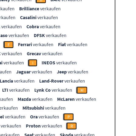
rkaufen
Brilliance
verkaufen
rkaufen
Casalini
verkaufen
L
verkaufen
Cobra
verkaufen
aso
verkaufen
DFSK
verkaufen
Ferrari
verkaufen
Fiat
verkaufen
F
C
verkaufen
Grecav
verkaufen
i
verkaufen
INEOS
verkaufen
I
aufen
Jaguar
verkaufen
Jeep
verkaufen
Lancia
verkaufen
Land-Rover
verkaufen
LTI
verkaufen
Lynk Co
verkaufen
M
kaufen
Mazda
verkaufen
McLaren
verkaufen
erkaufen
Mitsubishi
verkaufen
el
verkaufen
Ora
verkaufen
P
verkaufen
Proton
verkaufen
R
verkaufen
Seat
verkaufen
Skoda
verkaufen