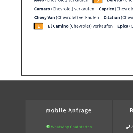
B
Camaro
(Chevrolet) verkaufen
Caprice
(Chevrole
Chevy Van
(Chevrolet) verkaufen
Citation
(Chevr
El Camino
(Chevrolet) verkaufen
Epica
(C
E
mobile Anfrage
R
WhatsApp Chat starten