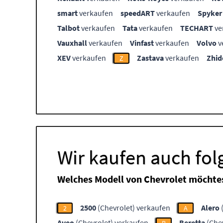
smart
verkaufen
speedART
verkaufen
Spyker
Talbot
verkaufen
Tata
verkaufen
TECHART
ve
Vauxhall
verkaufen
Vinfast
verkaufen
Volvo
v
XEV
verkaufen
Zastava
verkaufen
Zhid
Z
Wir kaufen auch fo
Welches Modell von Chevrolet möchte
2500
(Chevrolet) verkaufen
Alero
2
A
Aveo
(Chevrolet) verkaufen
Beretta
(Chev