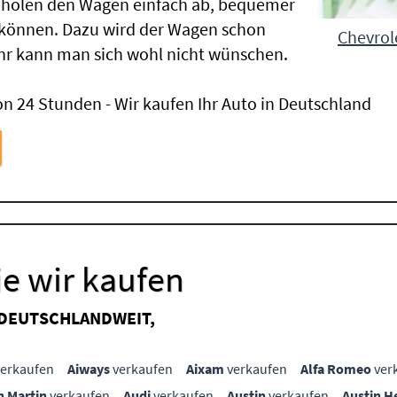
 holen den Wagen einfach ab, bequemer
 können. Dazu wird der Wagen schon
Chevrol
hr kann man sich wohl nicht wünschen.
n 24 Stunden - Wir kaufen Ihr Auto in Deutschland
e wir kaufen
 DEUTSCHLANDWEIT,
erkaufen
Aiways
verkaufen
Aixam
verkaufen
Alfa Romeo
ver
n Martin
verkaufen
Audi
verkaufen
Austin
verkaufen
Austin H