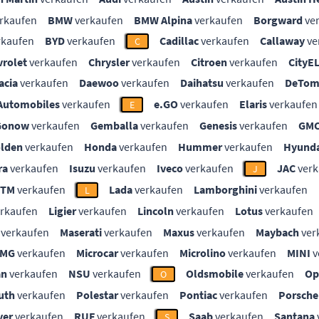
rkaufen
BMW
verkaufen
BMW Alpina
verkaufen
Borgward
ve
rkaufen
BYD
verkaufen
Cadillac
verkaufen
Callaway
ve
C
vrolet
verkaufen
Chrysler
verkaufen
Citroen
verkaufen
CityE
acia
verkaufen
Daewoo
verkaufen
Daihatsu
verkaufen
DeTom
Automobiles
verkaufen
e.GO
verkaufen
Elaris
verkaufen
E
Gonow
verkaufen
Gemballa
verkaufen
Genesis
verkaufen
GM
lden
verkaufen
Honda
verkaufen
Hummer
verkaufen
Hyunda
ra
verkaufen
Isuzu
verkaufen
Iveco
verkaufen
JAC
verk
J
KTM
verkaufen
Lada
verkaufen
Lamborghini
verkaufen
L
rkaufen
Ligier
verkaufen
Lincoln
verkaufen
Lotus
verkaufen
verkaufen
Maserati
verkaufen
Maxus
verkaufen
Maybach
ver
MG
verkaufen
Microcar
verkaufen
Microlino
verkaufen
MINI
v
an
verkaufen
NSU
verkaufen
Oldsmobile
verkaufen
Op
O
uth
verkaufen
Polestar
verkaufen
Pontiac
verkaufen
Porsche
ver
verkaufen
RUF
verkaufen
Saab
verkaufen
Santana
S