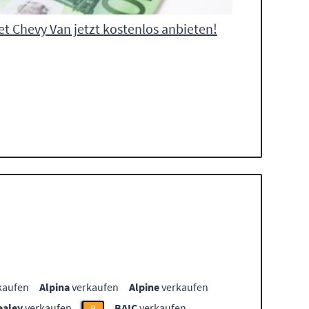
et Chevy Van jetzt kostenlos anbieten!
kaufen
Alpina
verkaufen
Alpine
verkaufen
ealey
verkaufen
BAIC
verkaufen
B