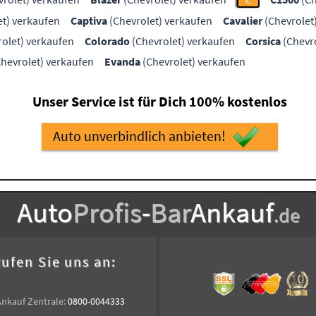
C
t) verkaufen
Captiva
(Chevrolet) verkaufen
Cavalier
(Chevrolet
olet) verkaufen
Colorado
(Chevrolet) verkaufen
Corsica
(Chevro
hevrolet) verkaufen
Evanda
(Chevrolet) verkaufen
Unser Service ist für Dich 100% kostenlos
Auto unverbindlich anbieten!
Auto
Profis
-
Bar
Ankauf
.de
ufen Sie uns an:
Ankauf Zentrale:
0800-0044333