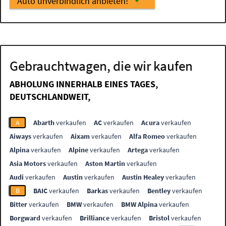
Auto unverbindlich anbieten!
Gebrauchtwagen, die wir kaufen
ABHOLUNG INNERHALB EINES TAGES,
DEUTSCHLANDWEIT,
A
Abarth
verkaufen
AC
verkaufen
Acura
verkaufen
Aiways
verkaufen
Aixam
verkaufen
Alfa Romeo
verkaufen
Alpina
verkaufen
Alpine
verkaufen
Artega
verkaufen
Asia Motors
verkaufen
Aston Martin
verkaufen
Audi
verkaufen
Austin
verkaufen
Austin Healey
verkaufen
B
BAIC
verkaufen
Barkas
verkaufen
Bentley
verkaufen
Bitter
verkaufen
BMW
verkaufen
BMW Alpina
verkaufen
Borgward
verkaufen
Brilliance
verkaufen
Bristol
verkaufen