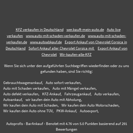
KFZ verkaufen in Deutschland
wer.kauft-mein-auto.de
Auto live
verkaufen
www.auto-mit-schaden-verkaufen.de
www.auto-mit-schaden-
verkaufen.de
www.autoabkauf.de
Export Ankauf von Chevrolet Corsica in
Deutschland
Sofort Ankauf aller Chevrolet Corsica mit
Export Ankauf von
Chevrolet
Wir-kaufen-alle-KFZ
Wenn Sie sich unter den aufgeführten Suchbegriffen wiederfinden oder zu uns
gefunden haben, sind Sie richtig:
Gebrauchtwagenankauf,
Auto sofort verkaufen,
Auto mit Schaden verkaufen,
Auto mit Mängel verkaufen,
Auto defekt verkaufen,
KFZ-Ankauf,
Fahrzeugankauf,
Auto verkaufen,
Autoankauf,
wir kaufen dein Auto mit Abholung,
Wir kaufen dein Auto mit Schaden,
Wir kaufen dein Auto Motorschaden,
Wir kaufen dein Auto ohne TÜV,
PKW-Ankauf,
Autoexport,
Autoprofis - BarAnkauf
-
Benotet mit
4.76
von 5.0 Punkten basierend auf
291
Bewertungen