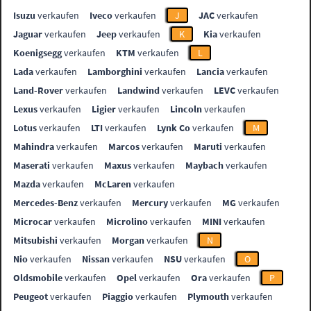
Isuzu
verkaufen
Iveco
verkaufen
J
JAC
verkaufen
Jaguar
verkaufen
Jeep
verkaufen
K
Kia
verkaufen
Koenigsegg
verkaufen
KTM
verkaufen
L
Lada
verkaufen
Lamborghini
verkaufen
Lancia
verkaufen
Land-Rover
verkaufen
Landwind
verkaufen
LEVC
verkaufen
Lexus
verkaufen
Ligier
verkaufen
Lincoln
verkaufen
Lotus
verkaufen
LTI
verkaufen
Lynk Co
verkaufen
M
Mahindra
verkaufen
Marcos
verkaufen
Maruti
verkaufen
Maserati
verkaufen
Maxus
verkaufen
Maybach
verkaufen
Mazda
verkaufen
McLaren
verkaufen
Mercedes-Benz
verkaufen
Mercury
verkaufen
MG
verkaufen
Microcar
verkaufen
Microlino
verkaufen
MINI
verkaufen
Mitsubishi
verkaufen
Morgan
verkaufen
N
Nio
verkaufen
Nissan
verkaufen
NSU
verkaufen
O
Oldsmobile
verkaufen
Opel
verkaufen
Ora
verkaufen
P
Peugeot
verkaufen
Piaggio
verkaufen
Plymouth
verkaufen