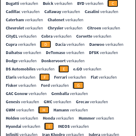
Bugatti
verkaufen
Buick
verkaufen
BYD
verkaufen
C
Cadillac
verkaufen
Callaway
verkaufen
Casalini
verkaufen
Caterham
verkaufen
Chatenet
verkaufen
Chevrolet
verkaufen
Chrysler
verkaufen
Citroen
verkaufen
CityEL
verkaufen
Cobra
verkaufen
Corvette
verkaufen
Cupra
verkaufen
D
Dacia
verkaufen
Daewoo
verkaufen
Daihatsu
verkaufen
DeTomaso
verkaufen
DFSK
verkaufen
Dodge
verkaufen
Donkervoort
verkaufen
DS Automobiles
verkaufen
E
e.GO
verkaufen
Elaris
verkaufen
F
Ferrari
verkaufen
Fiat
verkaufen
Fisker
verkaufen
Ford
verkaufen
G
GAC Gonow
verkaufen
Gemballa
verkaufen
Genesis
verkaufen
GMC
verkaufen
Grecav
verkaufen
GWM
verkaufen
H
Hamann
verkaufen
Holden
verkaufen
Honda
verkaufen
Hummer
verkaufen
Hyundai
verkaufen
I
INEOS
verkaufen
Infiniti
verkaufen
Iran Khodro
verkaufen
Isdera
verkaufen