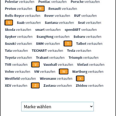
Polestar
verkaufen
Pontiac
verkaufen
Porsche
verkaufen
Proton
verkaufen
R
Renault
verkaufen
Rolls-Royce
verkaufen
Rover
verkaufen
RUF
verkaufen
S
Saab
verkaufen
Santana
verkaufen
Seat
verkaufen
Skoda
verkaufen
smart
verkaufen
speedART
verkaufen
Spyker
verkaufen
SsangYong
verkaufen
Subaru
verkaufen
Suzuki
verkaufen
SWM
verkaufen
T
Talbot
verkaufen
Tata
verkaufen
TECHART
verkaufen
Tesla
verkaufen
Toyota
verkaufen
Trabant
verkaufen
Triumph
verkaufen
TVR
verkaufen
V
Vauxhall
verkaufen
Vinfast
verkaufen
Volvo
verkaufen
VW
verkaufen
W
Wartburg
verkaufen
Westfield
verkaufen
Wiesmann
verkaufen
X
XEV
verkaufen
Z
Zastava
verkaufen
Zhidou
verkaufen