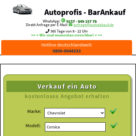
Autoprofis - BarAnkauf
WhatsApp:
0157 - 849 157 78
Direkt Anfrage per E-Mail:
anfrage@autoabkauf.de
365 Tage von 8 - 22 Uhr
>> > Wir sind momentan erreichbar! < <<
Hotline deutschlandweit:
0800-0044333
Verkauf ein Auto
kostenloses
Angebot erhalten
Marke:
Modell: