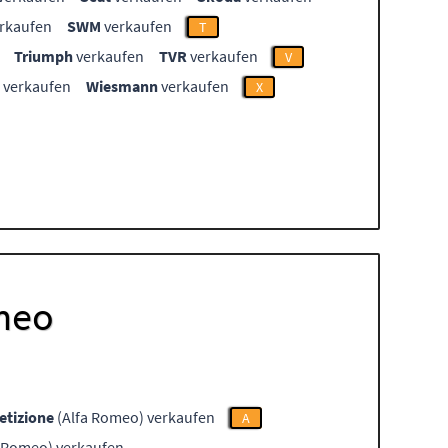
rkaufen
SWM
verkaufen
T
Triumph
verkaufen
TVR
verkaufen
V
verkaufen
Wiesmann
verkaufen
X
omeo
tizione
(Alfa Romeo) verkaufen
A
 Romeo) verkaufen