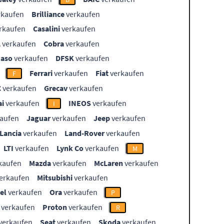
rkaufen
Brilliance
verkaufen
rkaufen
Casalini
verkaufen
L
verkaufen
Cobra
verkaufen
aso
verkaufen
DFSK
verkaufen
Ferrari
verkaufen
Fiat
verkaufen
F
C
verkaufen
Grecav
verkaufen
i
verkaufen
INEOS
verkaufen
I
aufen
Jaguar
verkaufen
Jeep
verkaufen
Lancia
verkaufen
Land-Rover
verkaufen
LTI
verkaufen
Lynk Co
verkaufen
M
kaufen
Mazda
verkaufen
McLaren
verkaufen
erkaufen
Mitsubishi
verkaufen
el
verkaufen
Ora
verkaufen
P
verkaufen
Proton
verkaufen
R
verkaufen
Seat
verkaufen
Skoda
verkaufen