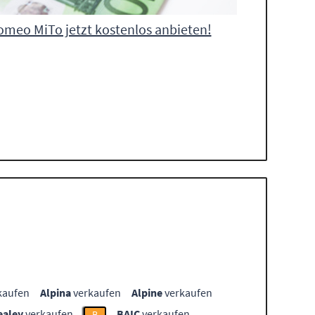
omeo MiTo jetzt kostenlos anbieten!
kaufen
Alpina
verkaufen
Alpine
verkaufen
ealey
verkaufen
BAIC
verkaufen
B