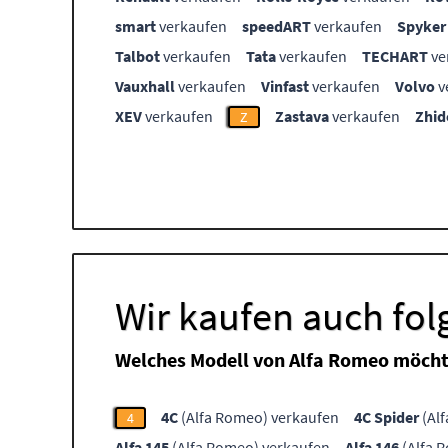
smart
verkaufen
speedART
verkaufen
Spyker
Talbot
verkaufen
Tata
verkaufen
TECHART
ve
Vauxhall
verkaufen
Vinfast
verkaufen
Volvo
v
XEV
verkaufen
Zastava
verkaufen
Zhid
Z
Wir kaufen auch fo
Welches Modell von Alfa Romeo möcht
4C
(Alfa Romeo) verkaufen
4C Spider
(Al
4
Alfa 145
(Alfa Romeo) verkaufen
Alfa 146
(Alfa 