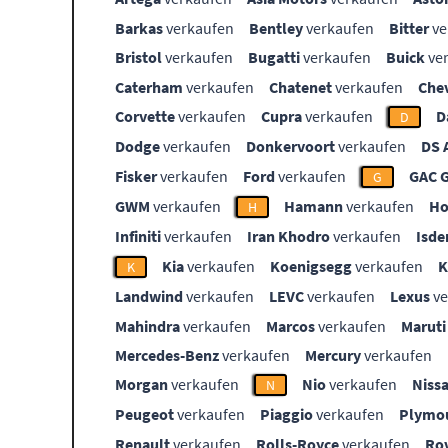
Barkas
verkaufen
Bentley
verkaufen
Bitter
ve
Bristol
verkaufen
Bugatti
verkaufen
Buick
ve
Caterham
verkaufen
Chatenet
verkaufen
Che
Corvette
verkaufen
Cupra
verkaufen
D
D
Dodge
verkaufen
Donkervoort
verkaufen
DS 
Fisker
verkaufen
Ford
verkaufen
GAC 
G
GWM
verkaufen
Hamann
verkaufen
Ho
H
Infiniti
verkaufen
Iran Khodro
verkaufen
Isde
Kia
verkaufen
Koenigsegg
verkaufen
K
Landwind
verkaufen
LEVC
verkaufen
Lexus
ve
Mahindra
verkaufen
Marcos
verkaufen
Maruti
Mercedes-Benz
verkaufen
Mercury
verkaufen
Morgan
verkaufen
Nio
verkaufen
Niss
N
Peugeot
verkaufen
Piaggio
verkaufen
Plymo
Renault
verkaufen
Rolls-Royce
verkaufen
Ro