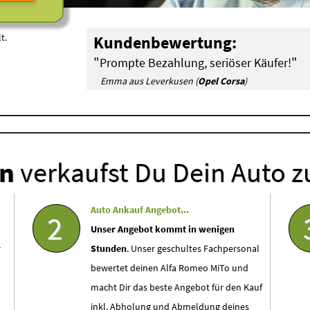
t.
Kundenbewertung:
"
"
Prompte Bezahlung, seriöser Käufer!
Emma aus Leverkusen (
Opel Corsa
)
en
verkaufst Du Dein Auto z
Auto Ankauf Angebot...
2
Unser Angebot kommt in wenigen
r
Stunden
. Unser geschultes Fachpersonal
bewertet deinen Alfa Romeo MiTo und
macht Dir das beste Angebot für den Kauf
inkl. Abholung und Abmeldung deines