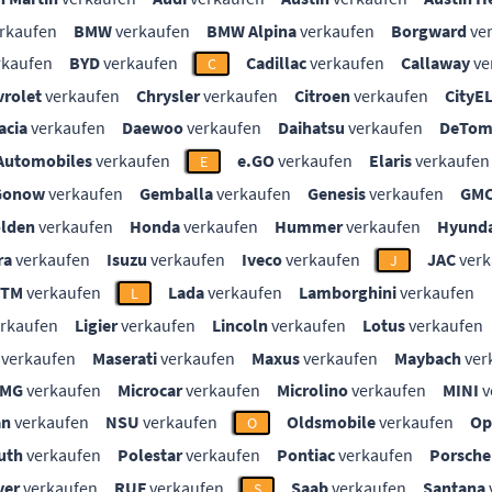
rkaufen
BMW
verkaufen
BMW Alpina
verkaufen
Borgward
ve
rkaufen
BYD
verkaufen
Cadillac
verkaufen
Callaway
ve
C
vrolet
verkaufen
Chrysler
verkaufen
Citroen
verkaufen
CityE
acia
verkaufen
Daewoo
verkaufen
Daihatsu
verkaufen
DeTom
Automobiles
verkaufen
e.GO
verkaufen
Elaris
verkaufen
E
Gonow
verkaufen
Gemballa
verkaufen
Genesis
verkaufen
GM
lden
verkaufen
Honda
verkaufen
Hummer
verkaufen
Hyunda
ra
verkaufen
Isuzu
verkaufen
Iveco
verkaufen
JAC
verk
J
KTM
verkaufen
Lada
verkaufen
Lamborghini
verkaufen
L
rkaufen
Ligier
verkaufen
Lincoln
verkaufen
Lotus
verkaufen
verkaufen
Maserati
verkaufen
Maxus
verkaufen
Maybach
ver
MG
verkaufen
Microcar
verkaufen
Microlino
verkaufen
MINI
v
an
verkaufen
NSU
verkaufen
Oldsmobile
verkaufen
Op
O
uth
verkaufen
Polestar
verkaufen
Pontiac
verkaufen
Porsche
ver
verkaufen
RUF
verkaufen
Saab
verkaufen
Santana
S