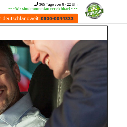
365 Tage von 8 - 22 Uhr
>> > Wir sind momentan erreichbar! < <<
e deutschlandweit:
0800-0044333