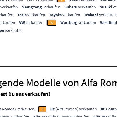
verkaufen
SsangYong
verkaufen
Subaru
verkaufen
Suzuki
ve
rkaufen
Tesla
verkaufen
Toyota
verkaufen
Trabant
verkaufen
erkaufen
VW
verkaufen
Wartburg
verkaufen
Westfield
W
ou
verkaufen
lgende Modelle von Alfa R
est Du uns verkaufen?
fa Romeo) verkaufen
8C
(Alfa Romeo) verkaufen
8C Compe
8
Romeo) verkaufen
Alfa 147
(Alfa Romeo) verkaufen
Alfa 155
(Alfa