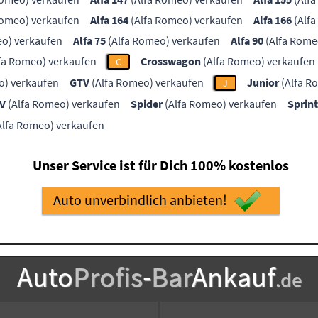
Romeo) verkaufen
Alfa 164
(Alfa Romeo) verkaufen
Alfa 166
(Alfa
eo) verkaufen
Alfa 75
(Alfa Romeo) verkaufen
Alfa 90
(Alfa Rome
fa Romeo) verkaufen
Crosswagon
(Alfa Romeo) verkaufen
C
o) verkaufen
GTV
(Alfa Romeo) verkaufen
Junior
(Alfa R
J
TV
(Alfa Romeo) verkaufen
Spider
(Alfa Romeo) verkaufen
Sprint
Alfa Romeo) verkaufen
Unser Service ist für Dich 100% kostenlos
Auto unverbindlich anbieten!
Auto
Profis
-
Bar
Ankauf
.de