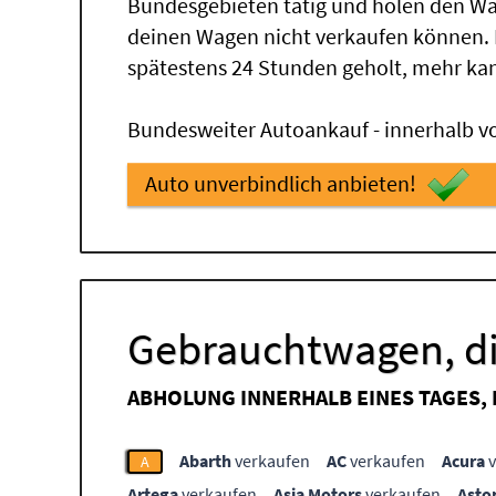
Bundesgebieten tätig und holen den Wa
deinen Wagen nicht verkaufen können.
spätestens 24 Stunden geholt, mehr ka
Bundesweiter Autoankauf - innerhalb vo
Auto unverbindlich anbieten!
Gebrauchtwagen, di
ABHOLUNG INNERHALB EINES TAGES,
Abarth
verkaufen
AC
verkaufen
Acura
v
A
Artega
verkaufen
Asia Motors
verkaufen
Asto