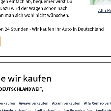
gen einfach ab, bequemer wirst Du
 Dazu wird der Wagen schon nach
Alfa R
nn man sich wohl nicht wünschen.
n 24 Stunden - Wir kaufen Ihr Auto in Deutschland
e wir kaufen
 DEUTSCHLANDWEIT,
erkaufen
Aiways
verkaufen
Aixam
verkaufen
Alfa Romeo
ver
n Martin
verkaufen
Audi
verkaufen
Austin
verkaufen
Austin H