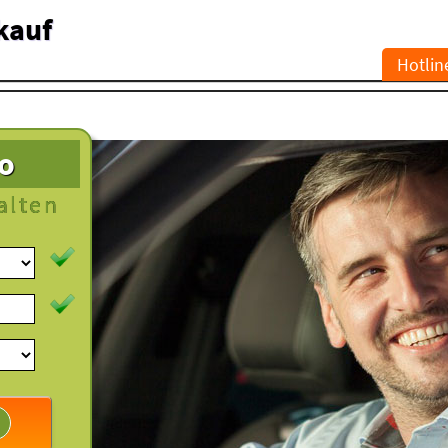
kauf
Hotlin
to
alten