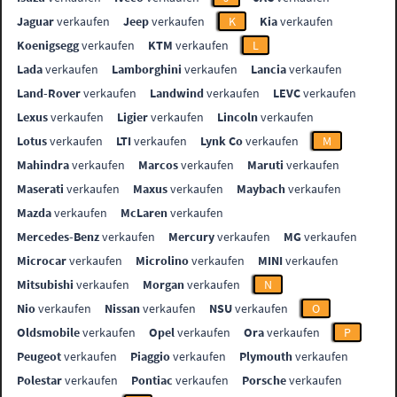
Jaguar
verkaufen
Jeep
verkaufen
K
Kia
verkaufen
Koenigsegg
verkaufen
KTM
verkaufen
L
Lada
verkaufen
Lamborghini
verkaufen
Lancia
verkaufen
Land-Rover
verkaufen
Landwind
verkaufen
LEVC
verkaufen
Lexus
verkaufen
Ligier
verkaufen
Lincoln
verkaufen
Lotus
verkaufen
LTI
verkaufen
Lynk Co
verkaufen
M
Mahindra
verkaufen
Marcos
verkaufen
Maruti
verkaufen
Maserati
verkaufen
Maxus
verkaufen
Maybach
verkaufen
Mazda
verkaufen
McLaren
verkaufen
Mercedes-Benz
verkaufen
Mercury
verkaufen
MG
verkaufen
Microcar
verkaufen
Microlino
verkaufen
MINI
verkaufen
Mitsubishi
verkaufen
Morgan
verkaufen
N
Nio
verkaufen
Nissan
verkaufen
NSU
verkaufen
O
Oldsmobile
verkaufen
Opel
verkaufen
Ora
verkaufen
P
Peugeot
verkaufen
Piaggio
verkaufen
Plymouth
verkaufen
Polestar
verkaufen
Pontiac
verkaufen
Porsche
verkaufen