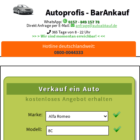
Autoprofis - BarAnkauf
WhatsApp:
0157 - 849 157 78
Direkt Anfrage per E-Mail:
anfrage@autoabkauf.de
365 Tage von 8 - 22 Uhr
>> > Wir sind momentan erreichbar! < <<
Hotline deutschlandweit:
0800-0044333
Verkauf ein Auto
kostenloses
Angebot erhalten
Marke:
Modell: