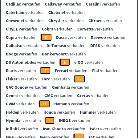
Cadillac
verkaufen
Callaway
verkaufen
Casalini
verkaufen
Caterham
verkaufen
Chatenet
verkaufen
Chevrolet
verkaufen
Chrysler
verkaufen
Citroen
verkaufen
CityEL
verkaufen
Cobra
verkaufen
Corvette
verkaufen
Cupra
verkaufen
D
Dacia
verkaufen
Daewoo
verkaufen
Daihatsu
verkaufen
DeTomaso
verkaufen
DFSK
verkaufen
Dodge
verkaufen
Donkervoort
verkaufen
DS Automobiles
verkaufen
E
e.GO
verkaufen
Elaris
verkaufen
F
Ferrari
verkaufen
Fiat
verkaufen
Fisker
verkaufen
Ford
verkaufen
G
GAC Gonow
verkaufen
Gemballa
verkaufen
Genesis
verkaufen
GMC
verkaufen
Grecav
verkaufen
GWM
verkaufen
H
Hamann
verkaufen
Holden
verkaufen
Honda
verkaufen
Hummer
verkaufen
Hyundai
verkaufen
I
INEOS
verkaufen
Infiniti
verkaufen
Iran Khodro
verkaufen
Isdera
verkaufen
Isuzu
verkaufen
Iveco
verkaufen
J
JAC
verkaufen