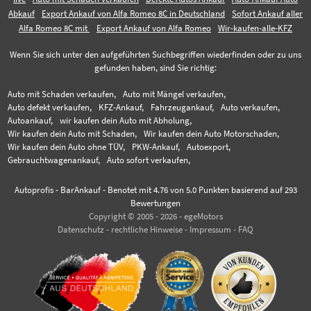
Abkauf
Export Ankauf von Alfa Romeo 8C in Deutschland
Sofort Ankauf aller
Alfa Romeo 8C mit
Export Ankauf von Alfa Romeo
Wir-kaufen-alle-KFZ
Wenn Sie sich unter den aufgeführten Suchbegriffen wiederfinden oder zu uns
gefunden haben, sind Sie richtig:
Auto mit Schaden verkaufen,
Auto mit Mängel verkaufen,
Auto defekt verkaufen,
KFZ-Ankauf,
Fahrzeugankauf,
Auto verkaufen,
Autoankauf,
wir kaufen dein Auto mit Abholung,
Wir kaufen dein Auto mit Schaden,
Wir kaufen dein Auto Motorschaden,
Wir kaufen dein Auto ohne TÜV,
PKW-Ankauf,
Autoexport,
Gebrauchtwagenankauf,
Auto sofort verkaufen,
Autoprofis - BarAnkauf
-
Benotet mit
4.76
von 5.0 Punkten basierend auf
293
Bewertungen
Copyright © 2005 - 2026 - egeMotors
Datenschutz
-
rechtliche Hinweise
-
Impressum
-
FAQ