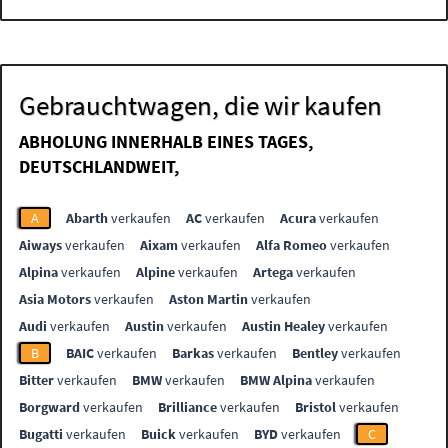
Gebrauchtwagen, die wir kaufen
ABHOLUNG INNERHALB EINES TAGES,
DEUTSCHLANDWEIT,
A
Abarth
verkaufen
AC
verkaufen
Acura
verkaufen
Aiways
verkaufen
Aixam
verkaufen
Alfa Romeo
verkaufen
Alpina
verkaufen
Alpine
verkaufen
Artega
verkaufen
Asia Motors
verkaufen
Aston Martin
verkaufen
Audi
verkaufen
Austin
verkaufen
Austin Healey
verkaufen
B
BAIC
verkaufen
Barkas
verkaufen
Bentley
verkaufen
Bitter
verkaufen
BMW
verkaufen
BMW Alpina
verkaufen
Borgward
verkaufen
Brilliance
verkaufen
Bristol
verkaufen
Bugatti
verkaufen
Buick
verkaufen
BYD
verkaufen
C