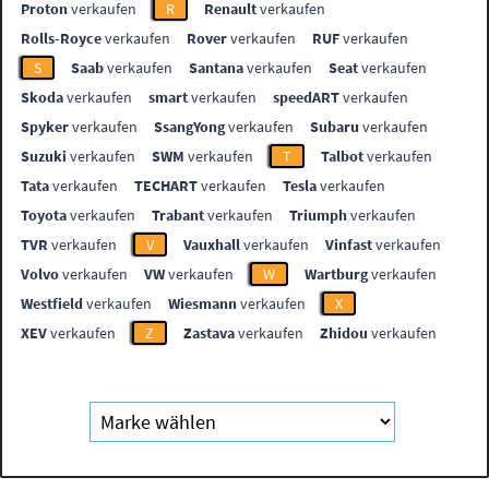
Proton
verkaufen
R
Renault
verkaufen
Rolls-Royce
verkaufen
Rover
verkaufen
RUF
verkaufen
S
Saab
verkaufen
Santana
verkaufen
Seat
verkaufen
Skoda
verkaufen
smart
verkaufen
speedART
verkaufen
Spyker
verkaufen
SsangYong
verkaufen
Subaru
verkaufen
Suzuki
verkaufen
SWM
verkaufen
T
Talbot
verkaufen
Tata
verkaufen
TECHART
verkaufen
Tesla
verkaufen
Toyota
verkaufen
Trabant
verkaufen
Triumph
verkaufen
TVR
verkaufen
V
Vauxhall
verkaufen
Vinfast
verkaufen
Volvo
verkaufen
VW
verkaufen
W
Wartburg
verkaufen
Westfield
verkaufen
Wiesmann
verkaufen
X
XEV
verkaufen
Z
Zastava
verkaufen
Zhidou
verkaufen