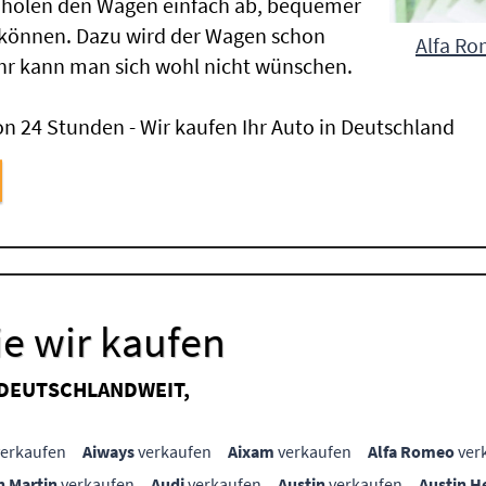
 holen den Wagen einfach ab, bequemer
 können. Dazu wird der Wagen schon
Alfa Ro
hr kann man sich wohl nicht wünschen.
n 24 Stunden - Wir kaufen Ihr Auto in Deutschland
e wir kaufen
 DEUTSCHLANDWEIT,
erkaufen
Aiways
verkaufen
Aixam
verkaufen
Alfa Romeo
ver
n Martin
verkaufen
Audi
verkaufen
Austin
verkaufen
Austin H