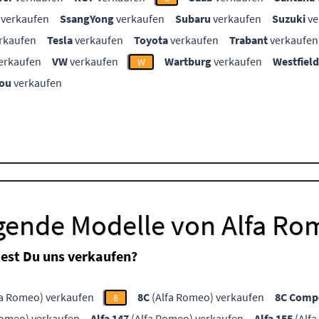
verkaufen
SsangYong
verkaufen
Subaru
verkaufen
Suzuki
ve
rkaufen
Tesla
verkaufen
Toyota
verkaufen
Trabant
verkaufen
erkaufen
VW
verkaufen
Wartburg
verkaufen
Westfield
W
ou
verkaufen
lgende Modelle von Alfa R
est Du uns verkaufen?
fa Romeo) verkaufen
8C
(Alfa Romeo) verkaufen
8C Compe
8
Romeo) verkaufen
Alfa 147
(Alfa Romeo) verkaufen
Alfa 155
(Alfa