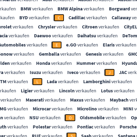
rkaufen
BMW
verkaufen
BMW Alpina
verkaufen
Borgward
ve
rkaufen
BYD
verkaufen
Cadillac
verkaufen
Callaway
ve
C
vrolet
verkaufen
Chrysler
verkaufen
Citroen
verkaufen
CityE
acia
verkaufen
Daewoo
verkaufen
Daihatsu
verkaufen
DeTom
Automobiles
verkaufen
e.GO
verkaufen
Elaris
verkaufen
E
Gonow
verkaufen
Gemballa
verkaufen
Genesis
verkaufen
GM
lden
verkaufen
Honda
verkaufen
Hummer
verkaufen
Hyunda
ra
verkaufen
Isuzu
verkaufen
Iveco
verkaufen
JAC
verk
J
KTM
verkaufen
Lada
verkaufen
Lamborghini
verkaufen
L
rkaufen
Ligier
verkaufen
Lincoln
verkaufen
Lotus
verkaufen
verkaufen
Maserati
verkaufen
Maxus
verkaufen
Maybach
ver
MG
verkaufen
Microcar
verkaufen
Microlino
verkaufen
MINI
v
an
verkaufen
NSU
verkaufen
Oldsmobile
verkaufen
Op
O
uth
verkaufen
Polestar
verkaufen
Pontiac
verkaufen
Porsche
ver
verkaufen
RUF
verkaufen
Saab
verkaufen
Santana
S