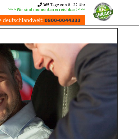
365 Tage von 8 - 22 Uhr
>> > Wir sind momentan erreichbar! < <<
e deutschlandweit:
0800-0044333