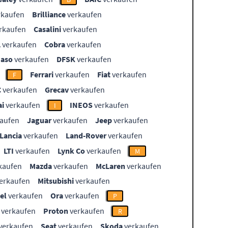
rkaufen
Brilliance
verkaufen
rkaufen
Casalini
verkaufen
L
verkaufen
Cobra
verkaufen
aso
verkaufen
DFSK
verkaufen
Ferrari
verkaufen
Fiat
verkaufen
F
C
verkaufen
Grecav
verkaufen
i
verkaufen
INEOS
verkaufen
I
aufen
Jaguar
verkaufen
Jeep
verkaufen
Lancia
verkaufen
Land-Rover
verkaufen
LTI
verkaufen
Lynk Co
verkaufen
M
kaufen
Mazda
verkaufen
McLaren
verkaufen
erkaufen
Mitsubishi
verkaufen
el
verkaufen
Ora
verkaufen
P
verkaufen
Proton
verkaufen
R
verkaufen
Seat
verkaufen
Skoda
verkaufen