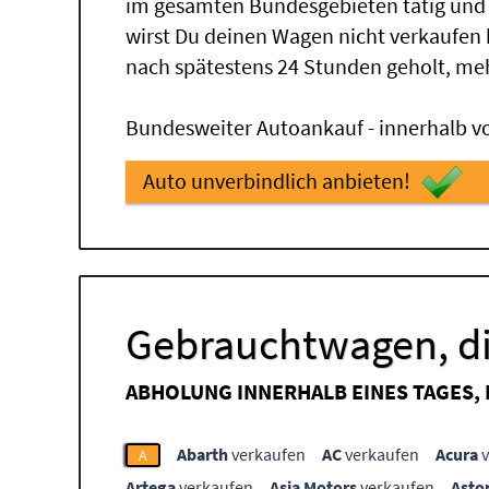
im gesamten Bundesgebieten tätig und
wirst Du deinen Wagen nicht verkaufen
nach spätestens 24 Stunden geholt, me
Bundesweiter Autoankauf - innerhalb vo
Auto unverbindlich anbieten!
Gebrauchtwagen, di
ABHOLUNG INNERHALB EINES TAGES,
Abarth
verkaufen
AC
verkaufen
Acura
v
A
Artega
verkaufen
Asia Motors
verkaufen
Asto