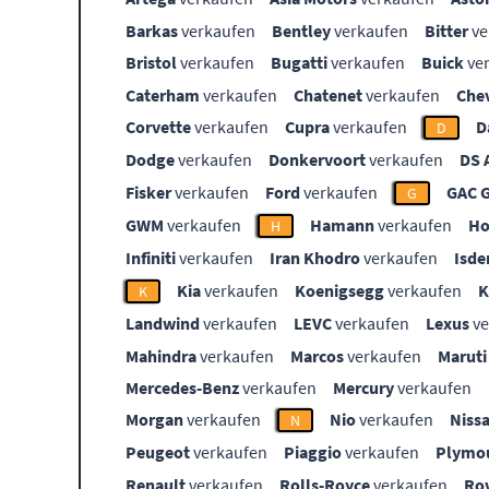
Barkas
verkaufen
Bentley
verkaufen
Bitter
ve
Bristol
verkaufen
Bugatti
verkaufen
Buick
ve
Caterham
verkaufen
Chatenet
verkaufen
Che
Corvette
verkaufen
Cupra
verkaufen
D
D
Dodge
verkaufen
Donkervoort
verkaufen
DS 
Fisker
verkaufen
Ford
verkaufen
GAC 
G
GWM
verkaufen
Hamann
verkaufen
Ho
H
Infiniti
verkaufen
Iran Khodro
verkaufen
Isde
Kia
verkaufen
Koenigsegg
verkaufen
K
Landwind
verkaufen
LEVC
verkaufen
Lexus
ve
Mahindra
verkaufen
Marcos
verkaufen
Maruti
Mercedes-Benz
verkaufen
Mercury
verkaufen
Morgan
verkaufen
Nio
verkaufen
Niss
N
Peugeot
verkaufen
Piaggio
verkaufen
Plymo
Renault
verkaufen
Rolls-Royce
verkaufen
Ro