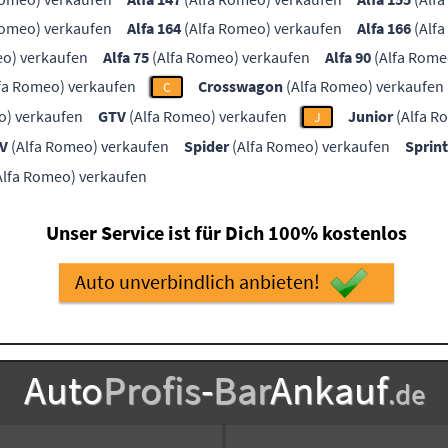
Romeo) verkaufen
Alfa 164
(Alfa Romeo) verkaufen
Alfa 166
(Alfa
eo) verkaufen
Alfa 75
(Alfa Romeo) verkaufen
Alfa 90
(Alfa Rome
fa Romeo) verkaufen
Crosswagon
(Alfa Romeo) verkaufen
C
o) verkaufen
GTV
(Alfa Romeo) verkaufen
Junior
(Alfa R
J
TV
(Alfa Romeo) verkaufen
Spider
(Alfa Romeo) verkaufen
Sprint
Alfa Romeo) verkaufen
Unser Service ist für Dich 100% kostenlos
Auto unverbindlich anbieten!
Auto
Profis
-
Bar
Ankauf
.de