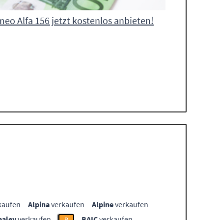
meo Alfa 156 jetzt kostenlos anbieten!
kaufen
Alpina
verkaufen
Alpine
verkaufen
ealey
verkaufen
BAIC
verkaufen
B