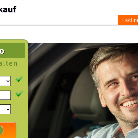
kauf
Hotlin
to
alten