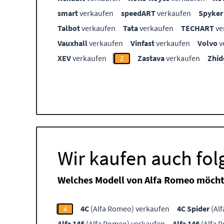
smart
verkaufen
speedART
verkaufen
Spyker
Talbot
verkaufen
Tata
verkaufen
TECHART
ve
Vauxhall
verkaufen
Vinfast
verkaufen
Volvo
v
XEV
verkaufen
Zastava
verkaufen
Zhid
Z
Wir kaufen auch fo
Welches Modell von Alfa Romeo möcht
4C
(Alfa Romeo) verkaufen
4C Spider
(Al
4
Alfa 145
(Alfa Romeo) verkaufen
Alfa 146
(Alfa 