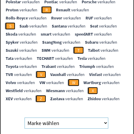
Polestar
verkaufen
Pontiac
verkaufen
Porsche
verkaufen
Proton
verkaufen
R
Renault
verkaufen
Rolls-Royce
verkaufen
Rover
verkaufen
RUF
verkaufen
S
Saab
verkaufen
Santana
verkaufen
Seat
verkaufen
Skoda
verkaufen
smart
verkaufen
speedART
verkaufen
Spyker
verkaufen
SsangYong
verkaufen
Subaru
verkaufen
Suzuki
verkaufen
SWM
verkaufen
T
Talbot
verkaufen
Tata
verkaufen
TECHART
verkaufen
Tesla
verkaufen
Toyota
verkaufen
Trabant
verkaufen
Triumph
verkaufen
TVR
verkaufen
V
Vauxhall
verkaufen
Vinfast
verkaufen
Volvo
verkaufen
VW
verkaufen
W
Wartburg
verkaufen
Westfield
verkaufen
Wiesmann
verkaufen
X
XEV
verkaufen
Z
Zastava
verkaufen
Zhidou
verkaufen