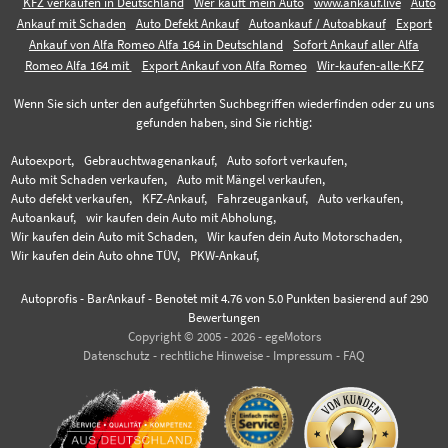
KFZ verkaufen in Deutschland
Wer kauft mein Auto
www.ankauf.live
Auto
Ankauf mit Schaden
Auto Defekt Ankauf
Autoankauf / Autoabkauf
Export
Ankauf von Alfa Romeo Alfa 164 in Deutschland
Sofort Ankauf aller Alfa
Romeo Alfa 164 mit
Export Ankauf von Alfa Romeo
Wir-kaufen-alle-KFZ
Wenn Sie sich unter den aufgeführten Suchbegriffen wiederfinden oder zu uns
gefunden haben, sind Sie richtig:
Autoexport,
Gebrauchtwagenankauf,
Auto sofort verkaufen,
Auto mit Schaden verkaufen,
Auto mit Mängel verkaufen,
Auto defekt verkaufen,
KFZ-Ankauf,
Fahrzeugankauf,
Auto verkaufen,
Autoankauf,
wir kaufen dein Auto mit Abholung,
Wir kaufen dein Auto mit Schaden,
Wir kaufen dein Auto Motorschaden,
Wir kaufen dein Auto ohne TÜV,
PKW-Ankauf,
Autoprofis - BarAnkauf
-
Benotet mit
4.76
von 5.0 Punkten basierend auf
290
Bewertungen
Copyright © 2005 - 2026 - egeMotors
Datenschutz
-
rechtliche Hinweise
-
Impressum
-
FAQ