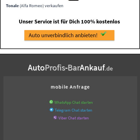
Tonale
(Alfa Romeo) verkaufen
Unser Service ist für Dich 100% kostenlos
Auto unverbindlich anbieten!
Auto
Profis
-
Bar
Ankauf
.de
mobile Anfrage
WhatsApp Chat starten
Telegram Chat starten
Viber Chat starten