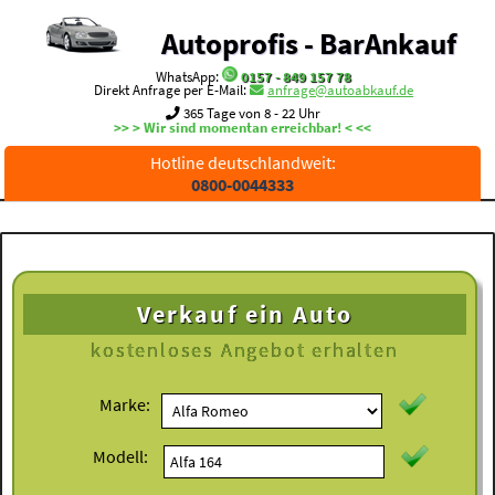
Autoprofis - BarAnkauf
WhatsApp:
0157 - 849 157 78
Direkt Anfrage per E-Mail:
anfrage@autoabkauf.de
365 Tage von 8 - 22 Uhr
>> > Wir sind momentan erreichbar! < <<
Hotline deutschlandweit:
0800-0044333
Verkauf ein Auto
kostenloses
Angebot erhalten
Marke:
Modell: