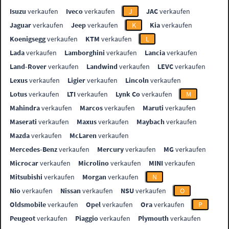
Isuzu
verkaufen
Iveco
verkaufen
J
JAC
verkaufen
Jaguar
verkaufen
Jeep
verkaufen
K
Kia
verkaufen
Koenigsegg
verkaufen
KTM
verkaufen
L
Lada
verkaufen
Lamborghini
verkaufen
Lancia
verkaufen
Land-Rover
verkaufen
Landwind
verkaufen
LEVC
verkaufen
Lexus
verkaufen
Ligier
verkaufen
Lincoln
verkaufen
Lotus
verkaufen
LTI
verkaufen
Lynk Co
verkaufen
M
Mahindra
verkaufen
Marcos
verkaufen
Maruti
verkaufen
Maserati
verkaufen
Maxus
verkaufen
Maybach
verkaufen
Mazda
verkaufen
McLaren
verkaufen
Mercedes-Benz
verkaufen
Mercury
verkaufen
MG
verkaufen
Microcar
verkaufen
Microlino
verkaufen
MINI
verkaufen
Mitsubishi
verkaufen
Morgan
verkaufen
N
Nio
verkaufen
Nissan
verkaufen
NSU
verkaufen
O
Oldsmobile
verkaufen
Opel
verkaufen
Ora
verkaufen
P
Peugeot
verkaufen
Piaggio
verkaufen
Plymouth
verkaufen