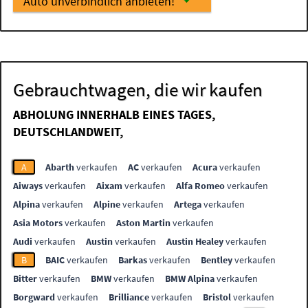
Auto unverbindlich anbieten!
Gebrauchtwagen, die wir kaufen
ABHOLUNG INNERHALB EINES TAGES,
DEUTSCHLANDWEIT,
A
Abarth
verkaufen
AC
verkaufen
Acura
verkaufen
Aiways
verkaufen
Aixam
verkaufen
Alfa Romeo
verkaufen
Alpina
verkaufen
Alpine
verkaufen
Artega
verkaufen
Asia Motors
verkaufen
Aston Martin
verkaufen
Audi
verkaufen
Austin
verkaufen
Austin Healey
verkaufen
B
BAIC
verkaufen
Barkas
verkaufen
Bentley
verkaufen
Bitter
verkaufen
BMW
verkaufen
BMW Alpina
verkaufen
Borgward
verkaufen
Brilliance
verkaufen
Bristol
verkaufen