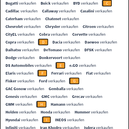
Bugatti
verkaufen
Buick
verkaufen
BYD
verkaufen
C
Cadillac
verkaufen
Callaway
verkaufen
Casalini
verkaufen
Caterham
verkaufen
Chatenet
verkaufen
Chevrolet
verkaufen
Chrysler
verkaufen
Citroen
verkaufen
CityEL
verkaufen
Cobra
verkaufen
Corvette
verkaufen
Cupra
verkaufen
D
Dacia
verkaufen
Daewoo
verkaufen
Daihatsu
verkaufen
DeTomaso
verkaufen
DFSK
verkaufen
Dodge
verkaufen
Donkervoort
verkaufen
DS Automobiles
verkaufen
E
e.GO
verkaufen
Elaris
verkaufen
F
Ferrari
verkaufen
Fiat
verkaufen
Fisker
verkaufen
Ford
verkaufen
G
GAC Gonow
verkaufen
Gemballa
verkaufen
Genesis
verkaufen
GMC
verkaufen
Grecav
verkaufen
GWM
verkaufen
H
Hamann
verkaufen
Holden
verkaufen
Honda
verkaufen
Hummer
verkaufen
Hyundai
verkaufen
I
INEOS
verkaufen
Infiniti
verkaufen
Iran Khodro
verkaufen
Isdera
verkaufen