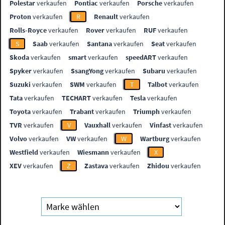
Polestar
verkaufen
Pontiac
verkaufen
Porsche
verkaufen
Proton
verkaufen
R
Renault
verkaufen
Rolls-Royce
verkaufen
Rover
verkaufen
RUF
verkaufen
S
Saab
verkaufen
Santana
verkaufen
Seat
verkaufen
Skoda
verkaufen
smart
verkaufen
speedART
verkaufen
Spyker
verkaufen
SsangYong
verkaufen
Subaru
verkaufen
Suzuki
verkaufen
SWM
verkaufen
T
Talbot
verkaufen
Tata
verkaufen
TECHART
verkaufen
Tesla
verkaufen
Toyota
verkaufen
Trabant
verkaufen
Triumph
verkaufen
TVR
verkaufen
V
Vauxhall
verkaufen
Vinfast
verkaufen
Volvo
verkaufen
VW
verkaufen
W
Wartburg
verkaufen
Westfield
verkaufen
Wiesmann
verkaufen
X
XEV
verkaufen
Z
Zastava
verkaufen
Zhidou
verkaufen