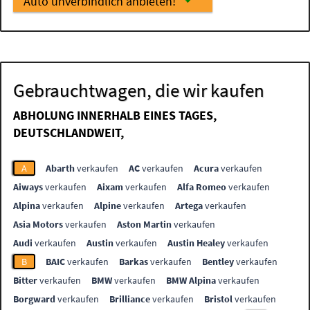
Auto unverbindlich anbieten!
Gebrauchtwagen, die wir kaufen
ABHOLUNG INNERHALB EINES TAGES,
DEUTSCHLANDWEIT,
A
Abarth
verkaufen
AC
verkaufen
Acura
verkaufen
Aiways
verkaufen
Aixam
verkaufen
Alfa Romeo
verkaufen
Alpina
verkaufen
Alpine
verkaufen
Artega
verkaufen
Asia Motors
verkaufen
Aston Martin
verkaufen
Audi
verkaufen
Austin
verkaufen
Austin Healey
verkaufen
B
BAIC
verkaufen
Barkas
verkaufen
Bentley
verkaufen
Bitter
verkaufen
BMW
verkaufen
BMW Alpina
verkaufen
Borgward
verkaufen
Brilliance
verkaufen
Bristol
verkaufen