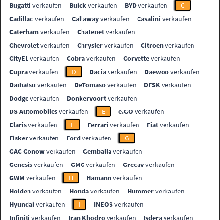
Bugatti
verkaufen
Buick
verkaufen
BYD
verkaufen
C
Cadillac
verkaufen
Callaway
verkaufen
Casalini
verkaufen
Caterham
verkaufen
Chatenet
verkaufen
Chevrolet
verkaufen
Chrysler
verkaufen
Citroen
verkaufen
CityEL
verkaufen
Cobra
verkaufen
Corvette
verkaufen
Cupra
verkaufen
D
Dacia
verkaufen
Daewoo
verkaufen
Daihatsu
verkaufen
DeTomaso
verkaufen
DFSK
verkaufen
Dodge
verkaufen
Donkervoort
verkaufen
DS Automobiles
verkaufen
E
e.GO
verkaufen
Elaris
verkaufen
F
Ferrari
verkaufen
Fiat
verkaufen
Fisker
verkaufen
Ford
verkaufen
G
GAC Gonow
verkaufen
Gemballa
verkaufen
Genesis
verkaufen
GMC
verkaufen
Grecav
verkaufen
GWM
verkaufen
H
Hamann
verkaufen
Holden
verkaufen
Honda
verkaufen
Hummer
verkaufen
Hyundai
verkaufen
I
INEOS
verkaufen
Infiniti
verkaufen
Iran Khodro
verkaufen
Isdera
verkaufen