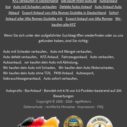
KFZ verkaufen in Deutschland
wer.kauft-mein-auto.de
Autoankauf
live
Auto mit Schaden verkaufen
Defekte Autos Ankauf
Auto-Ankauf Auto
Abkauf
Export Ankauf von Alfa Romeo Giulietta in Deutschland
Sofort
Ankauf aller Alfa Romeo Giulietta mit
Export Ankauf von Alfa Romeo
Wir-
kaufen-alle-KFZ
Wenn Sie sich unter den aufgeführten Suchbegriffen wiederfinden oder zu uns
gefunden haben, sind Sie richtig:
Auto mit Schaden verkaufen,
Auto mit Mängel verkaufen,
Auto defekt verkaufen,
KFZ-Ankauf,
Fahrzeugankauf,
Auto verkaufen,
Autoankauf,
wir kaufen dein Auto mit Abholung,
Wir kaufen dein Auto mit Schaden,
Wir kaufen dein Auto Motorschaden,
Wir kaufen dein Auto ohne TÜV,
PKW-Ankauf,
Autoexport,
Gebrauchtwagenankauf,
Auto sofort verkaufen,
Autoprofis - BarAnkauf
-
Benotet mit
4.76
von 5.0 Punkten basierend auf
293
Bewertungen
Copyright © 2005 - 2026 - egeMotors
Datenschutz
-
rechtliche Hinweise
-
Impressum
-
FAQ