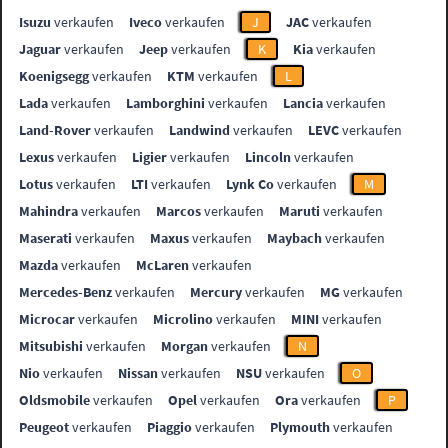
Isuzu
verkaufen
Iveco
verkaufen
J
JAC
verkaufen
Jaguar
verkaufen
Jeep
verkaufen
K
Kia
verkaufen
Koenigsegg
verkaufen
KTM
verkaufen
L
Lada
verkaufen
Lamborghini
verkaufen
Lancia
verkaufen
Land-Rover
verkaufen
Landwind
verkaufen
LEVC
verkaufen
Lexus
verkaufen
Ligier
verkaufen
Lincoln
verkaufen
Lotus
verkaufen
LTI
verkaufen
Lynk Co
verkaufen
M
Mahindra
verkaufen
Marcos
verkaufen
Maruti
verkaufen
Maserati
verkaufen
Maxus
verkaufen
Maybach
verkaufen
Mazda
verkaufen
McLaren
verkaufen
Mercedes-Benz
verkaufen
Mercury
verkaufen
MG
verkaufen
Microcar
verkaufen
Microlino
verkaufen
MINI
verkaufen
Mitsubishi
verkaufen
Morgan
verkaufen
N
Nio
verkaufen
Nissan
verkaufen
NSU
verkaufen
O
Oldsmobile
verkaufen
Opel
verkaufen
Ora
verkaufen
P
Peugeot
verkaufen
Piaggio
verkaufen
Plymouth
verkaufen