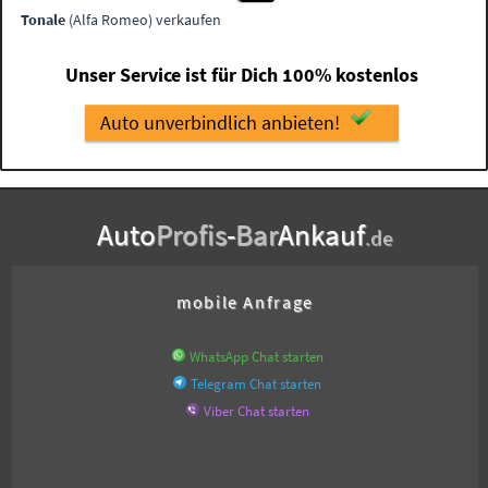
Tonale
(Alfa Romeo) verkaufen
Unser Service ist für Dich 100% kostenlos
Auto unverbindlich anbieten!
Auto
Profis
-
Bar
Ankauf
.de
mobile Anfrage
WhatsApp Chat starten
Telegram Chat starten
Viber Chat starten