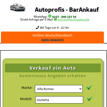
Autoprofis - BarAnkauf
WhatsApp:
0157 - 849 157 78
Direkt Anfrage per E-Mail:
anfrage@autoabkauf.de
365 Tage von 8 - 22 Uhr
Hotline deutschlandweit:
0800-0044333
Verkauf ein Auto
kostenloses
Angebot erhalten
Marke:
Modell: