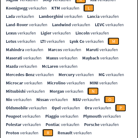
Koenigsegg
verkaufen
KTM
verkaufen
L
Lada
verkaufen
Lamborghini
verkaufen
Lancia
verkaufen
Land-Rover
verkaufen
Landwind
verkaufen
LEVC
verkaufen
Lexus
verkaufen
Ligier
verkaufen
Lincoln
verkaufen
Lotus
verkaufen
LTI
verkaufen
Lynk Co
verkaufen
M
Mahindra
verkaufen
Marcos
verkaufen
Maruti
verkaufen
Maserati
verkaufen
Maxus
verkaufen
Maybach
verkaufen
Mazda
verkaufen
McLaren
verkaufen
Mercedes-Benz
verkaufen
Mercury
verkaufen
MG
verkaufen
Microcar
verkaufen
Microlino
verkaufen
MINI
verkaufen
Mitsubishi
verkaufen
Morgan
verkaufen
N
Nio
verkaufen
Nissan
verkaufen
NSU
verkaufen
O
Oldsmobile
verkaufen
Opel
verkaufen
Ora
verkaufen
P
Peugeot
verkaufen
Piaggio
verkaufen
Plymouth
verkaufen
Polestar
verkaufen
Pontiac
verkaufen
Porsche
verkaufen
Proton
verkaufen
R
Renault
verkaufen