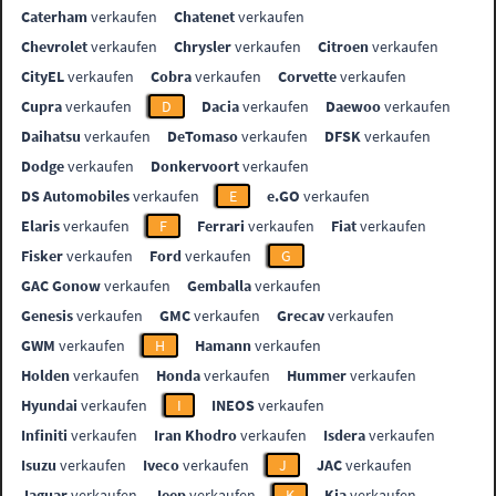
Caterham
verkaufen
Chatenet
verkaufen
Chevrolet
verkaufen
Chrysler
verkaufen
Citroen
verkaufen
CityEL
verkaufen
Cobra
verkaufen
Corvette
verkaufen
Cupra
verkaufen
D
Dacia
verkaufen
Daewoo
verkaufen
Daihatsu
verkaufen
DeTomaso
verkaufen
DFSK
verkaufen
Dodge
verkaufen
Donkervoort
verkaufen
DS Automobiles
verkaufen
E
e.GO
verkaufen
Elaris
verkaufen
F
Ferrari
verkaufen
Fiat
verkaufen
Fisker
verkaufen
Ford
verkaufen
G
GAC Gonow
verkaufen
Gemballa
verkaufen
Genesis
verkaufen
GMC
verkaufen
Grecav
verkaufen
GWM
verkaufen
H
Hamann
verkaufen
Holden
verkaufen
Honda
verkaufen
Hummer
verkaufen
Hyundai
verkaufen
I
INEOS
verkaufen
Infiniti
verkaufen
Iran Khodro
verkaufen
Isdera
verkaufen
Isuzu
verkaufen
Iveco
verkaufen
J
JAC
verkaufen
Jaguar
verkaufen
Jeep
verkaufen
K
Kia
verkaufen