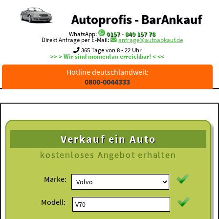
Autoprofis - BarAnkauf
WhatsApp:
0157 - 849 157 78
Direkt Anfrage per E-Mail:
anfrage@autoabkauf.de
365 Tage von 8 - 22 Uhr
>> > Wir sind momentan erreichbar! < <<
Hotline deutschlandweit:
0800-0044333
Verkauf ein Auto
kostenloses
Angebot erhalten
Marke:
Modell: