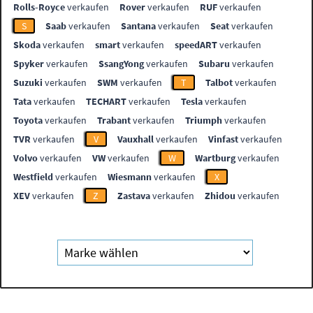
Rolls-Royce
verkaufen
Rover
verkaufen
RUF
verkaufen
S
Saab
verkaufen
Santana
verkaufen
Seat
verkaufen
Skoda
verkaufen
smart
verkaufen
speedART
verkaufen
Spyker
verkaufen
SsangYong
verkaufen
Subaru
verkaufen
Suzuki
verkaufen
SWM
verkaufen
T
Talbot
verkaufen
Tata
verkaufen
TECHART
verkaufen
Tesla
verkaufen
Toyota
verkaufen
Trabant
verkaufen
Triumph
verkaufen
TVR
verkaufen
V
Vauxhall
verkaufen
Vinfast
verkaufen
Volvo
verkaufen
VW
verkaufen
W
Wartburg
verkaufen
Westfield
verkaufen
Wiesmann
verkaufen
X
XEV
verkaufen
Z
Zastava
verkaufen
Zhidou
verkaufen