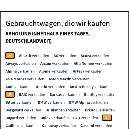
Gebrauchtwagen, die wir kaufen
ABHOLUNG INNERHALB EINES TAGES,
DEUTSCHLANDWEIT,
A
Abarth
verkaufen
AC
verkaufen
Acura
verkaufen
Aiways
verkaufen
Aixam
verkaufen
Alfa Romeo
verkaufen
Alpina
verkaufen
Alpine
verkaufen
Artega
verkaufen
Asia Motors
verkaufen
Aston Martin
verkaufen
Audi
verkaufen
Austin
verkaufen
Austin Healey
verkaufen
B
BAIC
verkaufen
Barkas
verkaufen
Bentley
verkaufen
Bitter
verkaufen
BMW
verkaufen
BMW Alpina
verkaufen
Borgward
verkaufen
Brilliance
verkaufen
Bristol
verkaufen
Bugatti
verkaufen
Buick
verkaufen
BYD
verkaufen
C
Cadillac
verkaufen
Callaway
verkaufen
Casalini
verkaufen