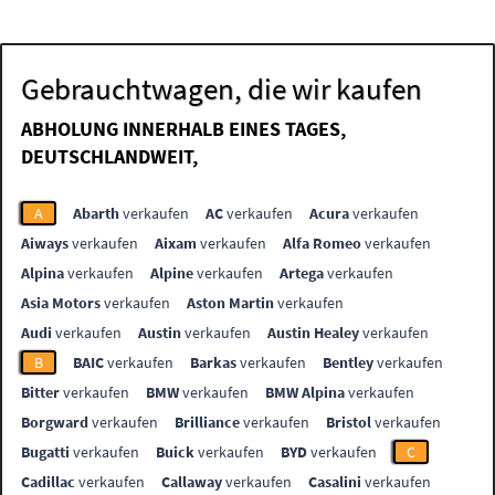
Gebrauchtwagen, die wir kaufen
ABHOLUNG INNERHALB EINES TAGES,
DEUTSCHLANDWEIT,
A
Abarth
verkaufen
AC
verkaufen
Acura
verkaufen
Aiways
verkaufen
Aixam
verkaufen
Alfa Romeo
verkaufen
Alpina
verkaufen
Alpine
verkaufen
Artega
verkaufen
Asia Motors
verkaufen
Aston Martin
verkaufen
Audi
verkaufen
Austin
verkaufen
Austin Healey
verkaufen
B
BAIC
verkaufen
Barkas
verkaufen
Bentley
verkaufen
Bitter
verkaufen
BMW
verkaufen
BMW Alpina
verkaufen
Borgward
verkaufen
Brilliance
verkaufen
Bristol
verkaufen
Bugatti
verkaufen
Buick
verkaufen
BYD
verkaufen
C
Cadillac
verkaufen
Callaway
verkaufen
Casalini
verkaufen