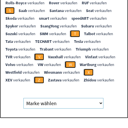
Rolls-Royce
verkaufen
Rover
verkaufen
RUF
verkaufen
S
Saab
verkaufen
Santana
verkaufen
Seat
verkaufen
Skoda
verkaufen
smart
verkaufen
speedART
verkaufen
Spyker
verkaufen
SsangYong
verkaufen
Subaru
verkaufen
Suzuki
verkaufen
SWM
verkaufen
T
Talbot
verkaufen
Tata
verkaufen
TECHART
verkaufen
Tesla
verkaufen
Toyota
verkaufen
Trabant
verkaufen
Triumph
verkaufen
TVR
verkaufen
V
Vauxhall
verkaufen
Vinfast
verkaufen
Volvo
verkaufen
VW
verkaufen
W
Wartburg
verkaufen
Westfield
verkaufen
Wiesmann
verkaufen
X
XEV
verkaufen
Z
Zastava
verkaufen
Zhidou
verkaufen