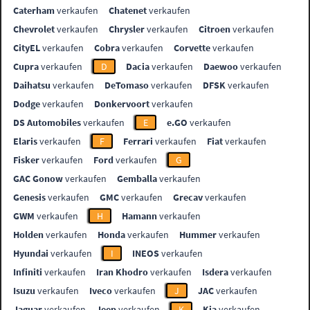
Caterham
verkaufen
Chatenet
verkaufen
Chevrolet
verkaufen
Chrysler
verkaufen
Citroen
verkaufen
CityEL
verkaufen
Cobra
verkaufen
Corvette
verkaufen
Cupra
verkaufen
D
Dacia
verkaufen
Daewoo
verkaufen
Daihatsu
verkaufen
DeTomaso
verkaufen
DFSK
verkaufen
Dodge
verkaufen
Donkervoort
verkaufen
DS Automobiles
verkaufen
E
e.GO
verkaufen
Elaris
verkaufen
F
Ferrari
verkaufen
Fiat
verkaufen
Fisker
verkaufen
Ford
verkaufen
G
GAC Gonow
verkaufen
Gemballa
verkaufen
Genesis
verkaufen
GMC
verkaufen
Grecav
verkaufen
GWM
verkaufen
H
Hamann
verkaufen
Holden
verkaufen
Honda
verkaufen
Hummer
verkaufen
Hyundai
verkaufen
I
INEOS
verkaufen
Infiniti
verkaufen
Iran Khodro
verkaufen
Isdera
verkaufen
Isuzu
verkaufen
Iveco
verkaufen
J
JAC
verkaufen
Jaguar
verkaufen
Jeep
verkaufen
K
Kia
verkaufen