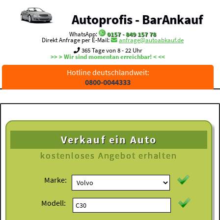
Autoprofis - BarAnkauf
WhatsApp:
0157 - 849 157 78
Direkt Anfrage per E-Mail:
anfrage@autoabkauf.de
365 Tage von 8 - 22 Uhr
>> > Wir sind momentan erreichbar! < <<
Hotline deutschlandweit:
0800-0044333
Verkauf ein Auto
kostenloses
Angebot erhalten
Marke:
Modell: