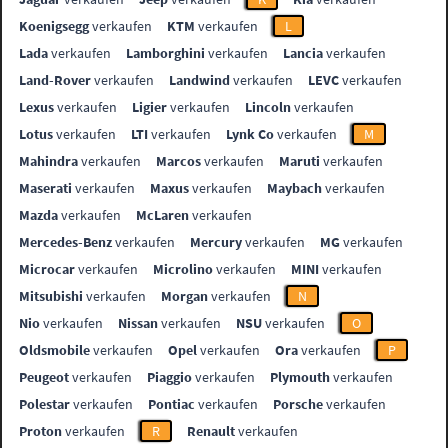
Koenigsegg
verkaufen
KTM
verkaufen
L
Lada
verkaufen
Lamborghini
verkaufen
Lancia
verkaufen
Land-Rover
verkaufen
Landwind
verkaufen
LEVC
verkaufen
Lexus
verkaufen
Ligier
verkaufen
Lincoln
verkaufen
Lotus
verkaufen
LTI
verkaufen
Lynk Co
verkaufen
M
Mahindra
verkaufen
Marcos
verkaufen
Maruti
verkaufen
Maserati
verkaufen
Maxus
verkaufen
Maybach
verkaufen
Mazda
verkaufen
McLaren
verkaufen
Mercedes-Benz
verkaufen
Mercury
verkaufen
MG
verkaufen
Microcar
verkaufen
Microlino
verkaufen
MINI
verkaufen
Mitsubishi
verkaufen
Morgan
verkaufen
N
Nio
verkaufen
Nissan
verkaufen
NSU
verkaufen
O
Oldsmobile
verkaufen
Opel
verkaufen
Ora
verkaufen
P
Peugeot
verkaufen
Piaggio
verkaufen
Plymouth
verkaufen
Polestar
verkaufen
Pontiac
verkaufen
Porsche
verkaufen
Proton
verkaufen
R
Renault
verkaufen