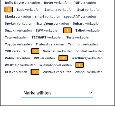
Rolls-Royce
verkaufen
Rover
verkaufen
RUF
verkaufen
S
Saab
verkaufen
Santana
verkaufen
Seat
verkaufen
Skoda
verkaufen
smart
verkaufen
speedART
verkaufen
Spyker
verkaufen
SsangYong
verkaufen
Subaru
verkaufen
Suzuki
verkaufen
SWM
verkaufen
T
Talbot
verkaufen
Tata
verkaufen
TECHART
verkaufen
Tesla
verkaufen
Toyota
verkaufen
Trabant
verkaufen
Triumph
verkaufen
TVR
verkaufen
V
Vauxhall
verkaufen
Vinfast
verkaufen
Volvo
verkaufen
VW
verkaufen
W
Wartburg
verkaufen
Westfield
verkaufen
Wiesmann
verkaufen
X
XEV
verkaufen
Z
Zastava
verkaufen
Zhidou
verkaufen