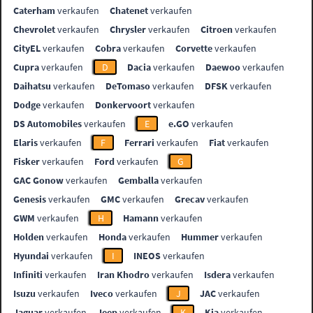
Caterham
verkaufen
Chatenet
verkaufen
Chevrolet
verkaufen
Chrysler
verkaufen
Citroen
verkaufen
CityEL
verkaufen
Cobra
verkaufen
Corvette
verkaufen
Cupra
verkaufen
D
Dacia
verkaufen
Daewoo
verkaufen
Daihatsu
verkaufen
DeTomaso
verkaufen
DFSK
verkaufen
Dodge
verkaufen
Donkervoort
verkaufen
DS Automobiles
verkaufen
E
e.GO
verkaufen
Elaris
verkaufen
F
Ferrari
verkaufen
Fiat
verkaufen
Fisker
verkaufen
Ford
verkaufen
G
GAC Gonow
verkaufen
Gemballa
verkaufen
Genesis
verkaufen
GMC
verkaufen
Grecav
verkaufen
GWM
verkaufen
H
Hamann
verkaufen
Holden
verkaufen
Honda
verkaufen
Hummer
verkaufen
Hyundai
verkaufen
I
INEOS
verkaufen
Infiniti
verkaufen
Iran Khodro
verkaufen
Isdera
verkaufen
Isuzu
verkaufen
Iveco
verkaufen
J
JAC
verkaufen
Jaguar
verkaufen
Jeep
verkaufen
K
Kia
verkaufen