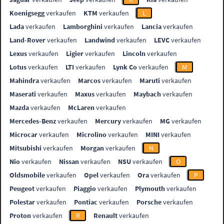
Koenigsegg
verkaufen
KTM
verkaufen
L
Lada
verkaufen
Lamborghini
verkaufen
Lancia
verkaufen
Land-Rover
verkaufen
Landwind
verkaufen
LEVC
verkaufen
Lexus
verkaufen
Ligier
verkaufen
Lincoln
verkaufen
Lotus
verkaufen
LTI
verkaufen
Lynk Co
verkaufen
M
Mahindra
verkaufen
Marcos
verkaufen
Maruti
verkaufen
Maserati
verkaufen
Maxus
verkaufen
Maybach
verkaufen
Mazda
verkaufen
McLaren
verkaufen
Mercedes-Benz
verkaufen
Mercury
verkaufen
MG
verkaufen
Microcar
verkaufen
Microlino
verkaufen
MINI
verkaufen
Mitsubishi
verkaufen
Morgan
verkaufen
N
Nio
verkaufen
Nissan
verkaufen
NSU
verkaufen
O
Oldsmobile
verkaufen
Opel
verkaufen
Ora
verkaufen
P
Peugeot
verkaufen
Piaggio
verkaufen
Plymouth
verkaufen
Polestar
verkaufen
Pontiac
verkaufen
Porsche
verkaufen
Proton
verkaufen
R
Renault
verkaufen