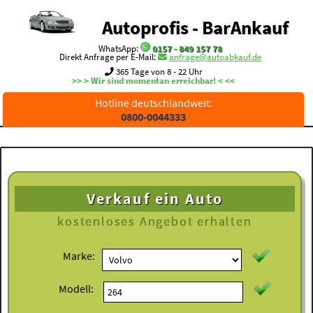
Autoprofis - BarAnkauf
WhatsApp:
0157 - 849 157 78
Direkt Anfrage per E-Mail:
anfrage@autoabkauf.de
365 Tage von 8 - 22 Uhr
>> > Wir sind momentan erreichbar! < <<
Hotline deutschlandweit:
0800-0044333
Verkauf ein Auto
kostenloses
Angebot erhalten
Marke:
Modell: