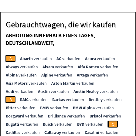
Gebrauchtwagen, die wir kaufen
ABHOLUNG INNERHALB EINES TAGES,
DEUTSCHLANDWEIT,
A
Abarth
verkaufen
AC
verkaufen
Acura
verkaufen
Aiways
verkaufen
Aixam
verkaufen
Alfa Romeo
verkaufen
Alpina
verkaufen
Alpine
verkaufen
Artega
verkaufen
Asia Motors
verkaufen
Aston Martin
verkaufen
Audi
verkaufen
Austin
verkaufen
Austin Healey
verkaufen
B
BAIC
verkaufen
Barkas
verkaufen
Bentley
verkaufen
Bitter
verkaufen
BMW
verkaufen
BMW Alpina
verkaufen
Borgward
verkaufen
Brilliance
verkaufen
Bristol
verkaufen
Bugatti
verkaufen
Buick
verkaufen
BYD
verkaufen
C
Cadillac
verkaufen
Callaway
verkaufen
Casalini
verkaufen