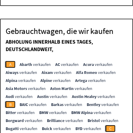
Gebrauchtwagen, die wir kaufen
ABHOLUNG INNERHALB EINES TAGES,
DEUTSCHLANDWEIT,
A
Abarth
verkaufen
AC
verkaufen
Acura
verkaufen
Aiways
verkaufen
Aixam
verkaufen
Alfa Romeo
verkaufen
Alpina
verkaufen
Alpine
verkaufen
Artega
verkaufen
Asia Motors
verkaufen
Aston Martin
verkaufen
Audi
verkaufen
Austin
verkaufen
Austin Healey
verkaufen
B
BAIC
verkaufen
Barkas
verkaufen
Bentley
verkaufen
Bitter
verkaufen
BMW
verkaufen
BMW Alpina
verkaufen
Borgward
verkaufen
Brilliance
verkaufen
Bristol
verkaufen
Bugatti
verkaufen
Buick
verkaufen
BYD
verkaufen
C