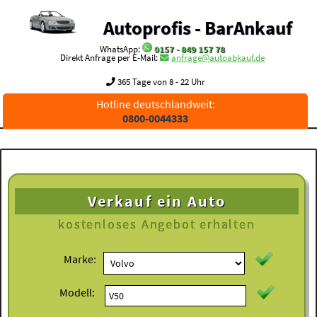
Autoprofis - BarAnkauf
WhatsApp:
0157 - 849 157 78
Direkt Anfrage per E-Mail:
anfrage@autoabkauf.de
365 Tage von 8 - 22 Uhr
Hotline deutschlandweit:
0800-0044333
Verkauf ein Auto
kostenloses
Angebot erhalten
Marke:
Modell: