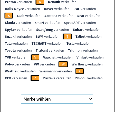
Proton
verkaufen
R
Renault
verkaufen
Rolls-Royce
verkaufen
Rover
verkaufen
RUF
verkaufen
S
Saab
verkaufen
Santana
verkaufen
Seat
verkaufen
Skoda
verkaufen
smart
verkaufen
speedART
verkaufen
Spyker
verkaufen
SsangYong
verkaufen
Subaru
verkaufen
Suzuki
verkaufen
SWM
verkaufen
T
Talbot
verkaufen
Tata
verkaufen
TECHART
verkaufen
Tesla
verkaufen
Toyota
verkaufen
Trabant
verkaufen
Triumph
verkaufen
TVR
verkaufen
V
Vauxhall
verkaufen
Vinfast
verkaufen
Volvo
verkaufen
VW
verkaufen
W
Wartburg
verkaufen
Westfield
verkaufen
Wiesmann
verkaufen
X
XEV
verkaufen
Z
Zastava
verkaufen
Zhidou
verkaufen