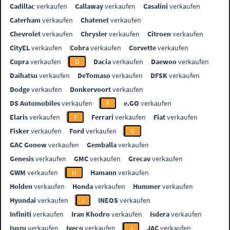
Cadillac
verkaufen
Callaway
verkaufen
Casalini
verkaufen
Caterham
verkaufen
Chatenet
verkaufen
Chevrolet
verkaufen
Chrysler
verkaufen
Citroen
verkaufen
CityEL
verkaufen
Cobra
verkaufen
Corvette
verkaufen
Cupra
verkaufen
D
Dacia
verkaufen
Daewoo
verkaufen
Daihatsu
verkaufen
DeTomaso
verkaufen
DFSK
verkaufen
Dodge
verkaufen
Donkervoort
verkaufen
DS Automobiles
verkaufen
E
e.GO
verkaufen
Elaris
verkaufen
F
Ferrari
verkaufen
Fiat
verkaufen
Fisker
verkaufen
Ford
verkaufen
G
GAC Gonow
verkaufen
Gemballa
verkaufen
Genesis
verkaufen
GMC
verkaufen
Grecav
verkaufen
GWM
verkaufen
H
Hamann
verkaufen
Holden
verkaufen
Honda
verkaufen
Hummer
verkaufen
Hyundai
verkaufen
I
INEOS
verkaufen
Infiniti
verkaufen
Iran Khodro
verkaufen
Isdera
verkaufen
Isuzu
verkaufen
Iveco
verkaufen
J
JAC
verkaufen