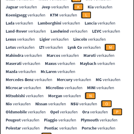
Jaguar
verkaufen
Jeep
verkaufen
K
Kia
verkaufen
Koenigsegg
verkaufen
KTM
verkaufen
L
Lada
verkaufen
Lamborghini
verkaufen
Lancia
verkaufen
Land-Rover
verkaufen
Landwind
verkaufen
LEVC
verkaufen
Lexus
verkaufen
Ligier
verkaufen
Lincoln
verkaufen
Lotus
verkaufen
LTI
verkaufen
Lynk Co
verkaufen
M
Mahindra
verkaufen
Marcos
verkaufen
Maruti
verkaufen
Maserati
verkaufen
Maxus
verkaufen
Maybach
verkaufen
Mazda
verkaufen
McLaren
verkaufen
Mercedes-Benz
verkaufen
Mercury
verkaufen
MG
verkaufen
Microcar
verkaufen
Microlino
verkaufen
MINI
verkaufen
Mitsubishi
verkaufen
Morgan
verkaufen
N
Nio
verkaufen
Nissan
verkaufen
NSU
verkaufen
O
Oldsmobile
verkaufen
Opel
verkaufen
Ora
verkaufen
P
Peugeot
verkaufen
Piaggio
verkaufen
Plymouth
verkaufen
Polestar
verkaufen
Pontiac
verkaufen
Porsche
verkaufen