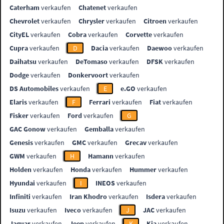
Caterham
verkaufen
Chatenet
verkaufen
Chevrolet
verkaufen
Chrysler
verkaufen
Citroen
verkaufen
CityEL
verkaufen
Cobra
verkaufen
Corvette
verkaufen
Cupra
verkaufen
D
Dacia
verkaufen
Daewoo
verkaufen
Daihatsu
verkaufen
DeTomaso
verkaufen
DFSK
verkaufen
Dodge
verkaufen
Donkervoort
verkaufen
DS Automobiles
verkaufen
E
e.GO
verkaufen
Elaris
verkaufen
F
Ferrari
verkaufen
Fiat
verkaufen
Fisker
verkaufen
Ford
verkaufen
G
GAC Gonow
verkaufen
Gemballa
verkaufen
Genesis
verkaufen
GMC
verkaufen
Grecav
verkaufen
GWM
verkaufen
H
Hamann
verkaufen
Holden
verkaufen
Honda
verkaufen
Hummer
verkaufen
Hyundai
verkaufen
I
INEOS
verkaufen
Infiniti
verkaufen
Iran Khodro
verkaufen
Isdera
verkaufen
Isuzu
verkaufen
Iveco
verkaufen
J
JAC
verkaufen
Jaguar
verkaufen
Jeep
verkaufen
K
Kia
verkaufen