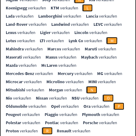
Koenigsegg
verkaufen
KTM
verkaufen
L
Lada
verkaufen
Lamborghini
verkaufen
Lancia
verkaufen
Land-Rover
verkaufen
Landwind
verkaufen
LEVC
verkaufen
Lexus
verkaufen
Ligier
verkaufen
Lincoln
verkaufen
Lotus
verkaufen
LTI
verkaufen
Lynk Co
verkaufen
M
Mahindra
verkaufen
Marcos
verkaufen
Maruti
verkaufen
Maserati
verkaufen
Maxus
verkaufen
Maybach
verkaufen
Mazda
verkaufen
McLaren
verkaufen
Mercedes-Benz
verkaufen
Mercury
verkaufen
MG
verkaufen
Microcar
verkaufen
Microlino
verkaufen
MINI
verkaufen
Mitsubishi
verkaufen
Morgan
verkaufen
N
Nio
verkaufen
Nissan
verkaufen
NSU
verkaufen
O
Oldsmobile
verkaufen
Opel
verkaufen
Ora
verkaufen
P
Peugeot
verkaufen
Piaggio
verkaufen
Plymouth
verkaufen
Polestar
verkaufen
Pontiac
verkaufen
Porsche
verkaufen
Proton
verkaufen
R
Renault
verkaufen