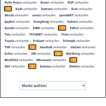
Rolls-Royce
verkaufen
Rover
verkaufen
RUF
verkaufen
S
Saab
verkaufen
Santana
verkaufen
Seat
verkaufen
Skoda
verkaufen
smart
verkaufen
speedART
verkaufen
Spyker
verkaufen
SsangYong
verkaufen
Subaru
verkaufen
Suzuki
verkaufen
SWM
verkaufen
T
Talbot
verkaufen
Tata
verkaufen
TECHART
verkaufen
Tesla
verkaufen
Toyota
verkaufen
Trabant
verkaufen
Triumph
verkaufen
TVR
verkaufen
V
Vauxhall
verkaufen
Vinfast
verkaufen
Volvo
verkaufen
VW
verkaufen
W
Wartburg
verkaufen
Westfield
verkaufen
Wiesmann
verkaufen
X
XEV
verkaufen
Z
Zastava
verkaufen
Zhidou
verkaufen