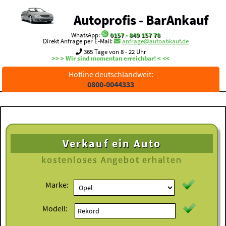
Autoprofis - BarAnkauf
WhatsApp:
0157 - 849 157 78
Direkt Anfrage per E-Mail:
anfrage@autoabkauf.de
365 Tage von 8 - 22 Uhr
>> > Wir sind momentan erreichbar! < <<
Hotline deutschlandweit:
0800-0044333
Verkauf ein Auto
kostenloses
Angebot erhalten
Marke:
Modell: