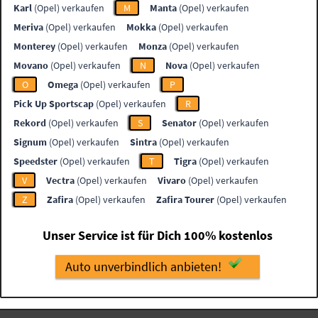
Karl
(Opel) verkaufen
M
Manta
(Opel) verkaufen
Meriva
(Opel) verkaufen
Mokka
(Opel) verkaufen
Monterey
(Opel) verkaufen
Monza
(Opel) verkaufen
Movano
(Opel) verkaufen
N
Nova
(Opel) verkaufen
O
Omega
(Opel) verkaufen
P
Pick Up Sportscap
(Opel) verkaufen
R
Rekord
(Opel) verkaufen
S
Senator
(Opel) verkaufen
Signum
(Opel) verkaufen
Sintra
(Opel) verkaufen
Speedster
(Opel) verkaufen
T
Tigra
(Opel) verkaufen
V
Vectra
(Opel) verkaufen
Vivaro
(Opel) verkaufen
Z
Zafira
(Opel) verkaufen
Zafira Tourer
(Opel) verkaufen
Unser Service ist für Dich 100% kostenlos
Auto unverbindlich anbieten!