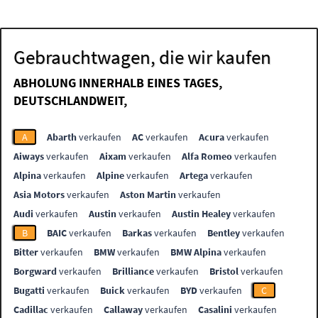
Gebrauchtwagen, die wir kaufen
ABHOLUNG INNERHALB EINES TAGES,
DEUTSCHLANDWEIT,
A
Abarth
verkaufen
AC
verkaufen
Acura
verkaufen
Aiways
verkaufen
Aixam
verkaufen
Alfa Romeo
verkaufen
Alpina
verkaufen
Alpine
verkaufen
Artega
verkaufen
Asia Motors
verkaufen
Aston Martin
verkaufen
Audi
verkaufen
Austin
verkaufen
Austin Healey
verkaufen
B
BAIC
verkaufen
Barkas
verkaufen
Bentley
verkaufen
Bitter
verkaufen
BMW
verkaufen
BMW Alpina
verkaufen
Borgward
verkaufen
Brilliance
verkaufen
Bristol
verkaufen
Bugatti
verkaufen
Buick
verkaufen
BYD
verkaufen
C
Cadillac
verkaufen
Callaway
verkaufen
Casalini
verkaufen