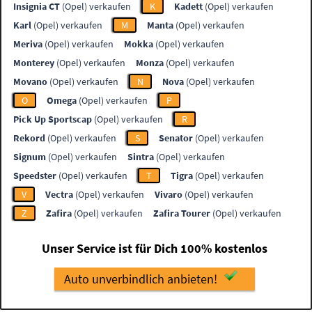
Insignia CT
(Opel) verkaufen
K
Kadett
(Opel) verkaufen
Karl
(Opel) verkaufen
M
Manta
(Opel) verkaufen
Meriva
(Opel) verkaufen
Mokka
(Opel) verkaufen
Monterey
(Opel) verkaufen
Monza
(Opel) verkaufen
Movano
(Opel) verkaufen
N
Nova
(Opel) verkaufen
O
Omega
(Opel) verkaufen
P
Pick Up Sportscap
(Opel) verkaufen
R
Rekord
(Opel) verkaufen
S
Senator
(Opel) verkaufen
Signum
(Opel) verkaufen
Sintra
(Opel) verkaufen
Speedster
(Opel) verkaufen
T
Tigra
(Opel) verkaufen
V
Vectra
(Opel) verkaufen
Vivaro
(Opel) verkaufen
Z
Zafira
(Opel) verkaufen
Zafira Tourer
(Opel) verkaufen
Unser Service ist für Dich 100% kostenlos
Auto unverbindlich anbieten!