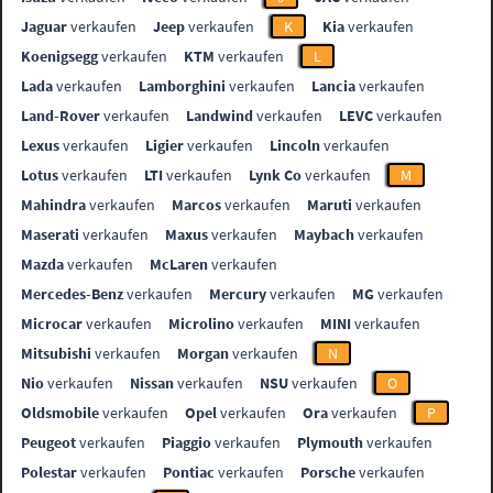
Jaguar
verkaufen
Jeep
verkaufen
K
Kia
verkaufen
Koenigsegg
verkaufen
KTM
verkaufen
L
Lada
verkaufen
Lamborghini
verkaufen
Lancia
verkaufen
Land-Rover
verkaufen
Landwind
verkaufen
LEVC
verkaufen
Lexus
verkaufen
Ligier
verkaufen
Lincoln
verkaufen
Lotus
verkaufen
LTI
verkaufen
Lynk Co
verkaufen
M
Mahindra
verkaufen
Marcos
verkaufen
Maruti
verkaufen
Maserati
verkaufen
Maxus
verkaufen
Maybach
verkaufen
Mazda
verkaufen
McLaren
verkaufen
Mercedes-Benz
verkaufen
Mercury
verkaufen
MG
verkaufen
Microcar
verkaufen
Microlino
verkaufen
MINI
verkaufen
Mitsubishi
verkaufen
Morgan
verkaufen
N
Nio
verkaufen
Nissan
verkaufen
NSU
verkaufen
O
Oldsmobile
verkaufen
Opel
verkaufen
Ora
verkaufen
P
Peugeot
verkaufen
Piaggio
verkaufen
Plymouth
verkaufen
Polestar
verkaufen
Pontiac
verkaufen
Porsche
verkaufen