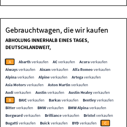
Gebrauchtwagen, die wir kaufen
ABHOLUNG INNERHALB EINES TAGES,
DEUTSCHLANDWEIT,
A
Abarth
verkaufen
AC
verkaufen
Acura
verkaufen
Aiways
verkaufen
Aixam
verkaufen
Alfa Romeo
verkaufen
Alpina
verkaufen
Alpine
verkaufen
Artega
verkaufen
Asia Motors
verkaufen
Aston Martin
verkaufen
Audi
verkaufen
Austin
verkaufen
Austin Healey
verkaufen
B
BAIC
verkaufen
Barkas
verkaufen
Bentley
verkaufen
Bitter
verkaufen
BMW
verkaufen
BMW Alpina
verkaufen
Borgward
verkaufen
Brilliance
verkaufen
Bristol
verkaufen
Bugatti
verkaufen
Buick
verkaufen
BYD
verkaufen
C