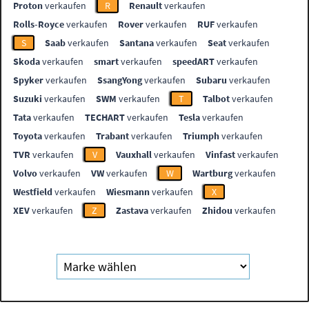
Proton
verkaufen
R
Renault
verkaufen
Rolls-Royce
verkaufen
Rover
verkaufen
RUF
verkaufen
S
Saab
verkaufen
Santana
verkaufen
Seat
verkaufen
Skoda
verkaufen
smart
verkaufen
speedART
verkaufen
Spyker
verkaufen
SsangYong
verkaufen
Subaru
verkaufen
Suzuki
verkaufen
SWM
verkaufen
T
Talbot
verkaufen
Tata
verkaufen
TECHART
verkaufen
Tesla
verkaufen
Toyota
verkaufen
Trabant
verkaufen
Triumph
verkaufen
TVR
verkaufen
V
Vauxhall
verkaufen
Vinfast
verkaufen
Volvo
verkaufen
VW
verkaufen
W
Wartburg
verkaufen
Westfield
verkaufen
Wiesmann
verkaufen
X
XEV
verkaufen
Z
Zastava
verkaufen
Zhidou
verkaufen