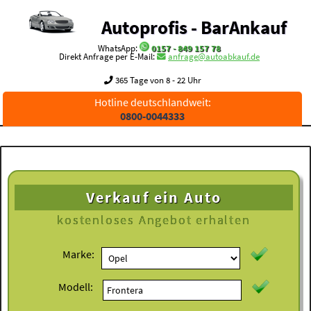
Autoprofis - BarAnkauf
WhatsApp:
0157 - 849 157 78
Direkt Anfrage per E-Mail:
anfrage@autoabkauf.de
365 Tage von 8 - 22 Uhr
Hotline deutschlandweit:
0800-0044333
Verkauf ein Auto
kostenloses
Angebot erhalten
Marke:
Modell: