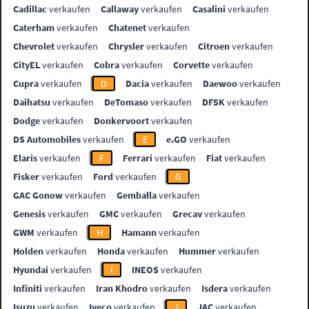
Cadillac
verkaufen
Callaway
verkaufen
Casalini
verkaufen
Caterham
verkaufen
Chatenet
verkaufen
Chevrolet
verkaufen
Chrysler
verkaufen
Citroen
verkaufen
CityEL
verkaufen
Cobra
verkaufen
Corvette
verkaufen
Cupra
verkaufen
D
Dacia
verkaufen
Daewoo
verkaufen
Daihatsu
verkaufen
DeTomaso
verkaufen
DFSK
verkaufen
Dodge
verkaufen
Donkervoort
verkaufen
DS Automobiles
verkaufen
E
e.GO
verkaufen
Elaris
verkaufen
F
Ferrari
verkaufen
Fiat
verkaufen
Fisker
verkaufen
Ford
verkaufen
G
GAC Gonow
verkaufen
Gemballa
verkaufen
Genesis
verkaufen
GMC
verkaufen
Grecav
verkaufen
GWM
verkaufen
H
Hamann
verkaufen
Holden
verkaufen
Honda
verkaufen
Hummer
verkaufen
Hyundai
verkaufen
I
INEOS
verkaufen
Infiniti
verkaufen
Iran Khodro
verkaufen
Isdera
verkaufen
Isuzu
verkaufen
Iveco
verkaufen
J
JAC
verkaufen