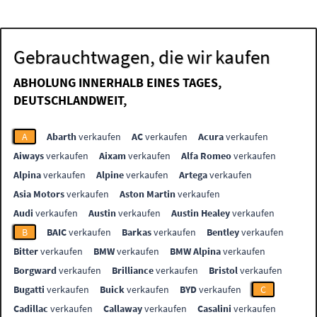
Gebrauchtwagen, die wir kaufen
ABHOLUNG INNERHALB EINES TAGES,
DEUTSCHLANDWEIT,
A
Abarth
verkaufen
AC
verkaufen
Acura
verkaufen
Aiways
verkaufen
Aixam
verkaufen
Alfa Romeo
verkaufen
Alpina
verkaufen
Alpine
verkaufen
Artega
verkaufen
Asia Motors
verkaufen
Aston Martin
verkaufen
Audi
verkaufen
Austin
verkaufen
Austin Healey
verkaufen
B
BAIC
verkaufen
Barkas
verkaufen
Bentley
verkaufen
Bitter
verkaufen
BMW
verkaufen
BMW Alpina
verkaufen
Borgward
verkaufen
Brilliance
verkaufen
Bristol
verkaufen
Bugatti
verkaufen
Buick
verkaufen
BYD
verkaufen
C
Cadillac
verkaufen
Callaway
verkaufen
Casalini
verkaufen