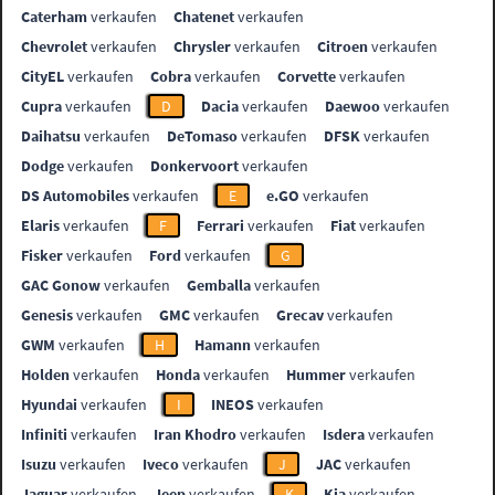
Caterham
verkaufen
Chatenet
verkaufen
Chevrolet
verkaufen
Chrysler
verkaufen
Citroen
verkaufen
CityEL
verkaufen
Cobra
verkaufen
Corvette
verkaufen
Cupra
verkaufen
D
Dacia
verkaufen
Daewoo
verkaufen
Daihatsu
verkaufen
DeTomaso
verkaufen
DFSK
verkaufen
Dodge
verkaufen
Donkervoort
verkaufen
DS Automobiles
verkaufen
E
e.GO
verkaufen
Elaris
verkaufen
F
Ferrari
verkaufen
Fiat
verkaufen
Fisker
verkaufen
Ford
verkaufen
G
GAC Gonow
verkaufen
Gemballa
verkaufen
Genesis
verkaufen
GMC
verkaufen
Grecav
verkaufen
GWM
verkaufen
H
Hamann
verkaufen
Holden
verkaufen
Honda
verkaufen
Hummer
verkaufen
Hyundai
verkaufen
I
INEOS
verkaufen
Infiniti
verkaufen
Iran Khodro
verkaufen
Isdera
verkaufen
Isuzu
verkaufen
Iveco
verkaufen
J
JAC
verkaufen
Jaguar
verkaufen
Jeep
verkaufen
K
Kia
verkaufen