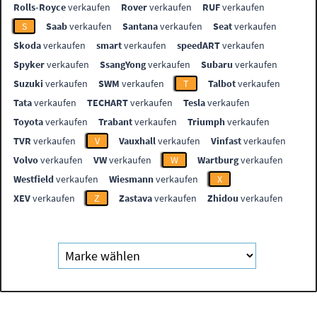
Rolls-Royce
verkaufen
Rover
verkaufen
RUF
verkaufen
S
Saab
verkaufen
Santana
verkaufen
Seat
verkaufen
Skoda
verkaufen
smart
verkaufen
speedART
verkaufen
Spyker
verkaufen
SsangYong
verkaufen
Subaru
verkaufen
Suzuki
verkaufen
SWM
verkaufen
T
Talbot
verkaufen
Tata
verkaufen
TECHART
verkaufen
Tesla
verkaufen
Toyota
verkaufen
Trabant
verkaufen
Triumph
verkaufen
TVR
verkaufen
V
Vauxhall
verkaufen
Vinfast
verkaufen
Volvo
verkaufen
VW
verkaufen
W
Wartburg
verkaufen
Westfield
verkaufen
Wiesmann
verkaufen
X
XEV
verkaufen
Z
Zastava
verkaufen
Zhidou
verkaufen