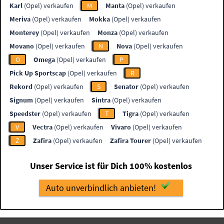
Karl
(Opel) verkaufen
M
Manta
(Opel) verkaufen
Meriva
(Opel) verkaufen
Mokka
(Opel) verkaufen
Monterey
(Opel) verkaufen
Monza
(Opel) verkaufen
Movano
(Opel) verkaufen
N
Nova
(Opel) verkaufen
O
Omega
(Opel) verkaufen
P
Pick Up Sportscap
(Opel) verkaufen
R
Rekord
(Opel) verkaufen
S
Senator
(Opel) verkaufen
Signum
(Opel) verkaufen
Sintra
(Opel) verkaufen
Speedster
(Opel) verkaufen
T
Tigra
(Opel) verkaufen
V
Vectra
(Opel) verkaufen
Vivaro
(Opel) verkaufen
Z
Zafira
(Opel) verkaufen
Zafira Tourer
(Opel) verkaufen
Unser Service ist für Dich 100% kostenlos
Auto unverbindlich anbieten!