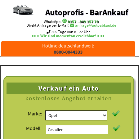
Autoprofis - BarAnkauf
WhatsApp:
0157 - 849 157 78
Direkt Anfrage per E-Mail:
anfrage@autoabkauf.de
365 Tage von 8 - 22 Uhr
>> > Wir sind momentan erreichbar! < <<
Hotline deutschlandweit:
0800-0044333
Verkauf ein Auto
kostenloses
Angebot erhalten
Marke:
Modell: