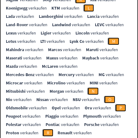
Koenigsegg
verkaufen
KTM
verkaufen
L
Lada
verkaufen
Lamborghini
verkaufen
Lancia
verkaufen
Land-Rover
verkaufen
Landwind
verkaufen
LEVC
verkaufen
Lexus
verkaufen
Ligier
verkaufen
Lincoln
verkaufen
Lotus
verkaufen
LTI
verkaufen
Lynk Co
verkaufen
M
Mahindra
verkaufen
Marcos
verkaufen
Maruti
verkaufen
Maserati
verkaufen
Maxus
verkaufen
Maybach
verkaufen
Mazda
verkaufen
McLaren
verkaufen
Mercedes-Benz
verkaufen
Mercury
verkaufen
MG
verkaufen
Microcar
verkaufen
Microlino
verkaufen
MINI
verkaufen
Mitsubishi
verkaufen
Morgan
verkaufen
N
Nio
verkaufen
Nissan
verkaufen
NSU
verkaufen
O
Oldsmobile
verkaufen
Opel
verkaufen
Ora
verkaufen
P
Peugeot
verkaufen
Piaggio
verkaufen
Plymouth
verkaufen
Polestar
verkaufen
Pontiac
verkaufen
Porsche
verkaufen
Proton
verkaufen
R
Renault
verkaufen