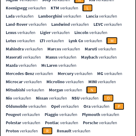
Koenigsegg
verkaufen
KTM
verkaufen
L
Lada
verkaufen
Lamborghini
verkaufen
Lancia
verkaufen
Land-Rover
verkaufen
Landwind
verkaufen
LEVC
verkaufen
Lexus
verkaufen
Ligier
verkaufen
Lincoln
verkaufen
Lotus
verkaufen
LTI
verkaufen
Lynk Co
verkaufen
M
Mahindra
verkaufen
Marcos
verkaufen
Maruti
verkaufen
Maserati
verkaufen
Maxus
verkaufen
Maybach
verkaufen
Mazda
verkaufen
McLaren
verkaufen
Mercedes-Benz
verkaufen
Mercury
verkaufen
MG
verkaufen
Microcar
verkaufen
Microlino
verkaufen
MINI
verkaufen
Mitsubishi
verkaufen
Morgan
verkaufen
N
Nio
verkaufen
Nissan
verkaufen
NSU
verkaufen
O
Oldsmobile
verkaufen
Opel
verkaufen
Ora
verkaufen
P
Peugeot
verkaufen
Piaggio
verkaufen
Plymouth
verkaufen
Polestar
verkaufen
Pontiac
verkaufen
Porsche
verkaufen
Proton
verkaufen
R
Renault
verkaufen