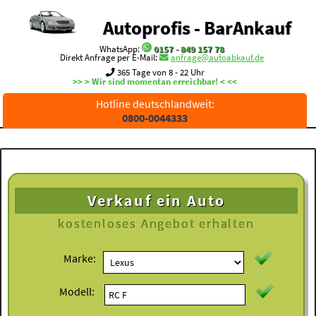
Autoprofis - BarAnkauf
WhatsApp:
0157 - 849 157 78
Direkt Anfrage per E-Mail:
anfrage@autoabkauf.de
365 Tage von 8 - 22 Uhr
>> > Wir sind momentan erreichbar! < <<
Hotline deutschlandweit:
0800-0044333
Verkauf ein Auto
kostenloses
Angebot erhalten
Marke:
Modell: