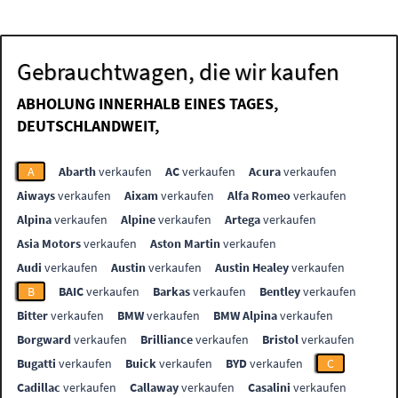
Gebrauchtwagen, die wir kaufen
ABHOLUNG INNERHALB EINES TAGES,
DEUTSCHLANDWEIT,
A
Abarth
verkaufen
AC
verkaufen
Acura
verkaufen
Aiways
verkaufen
Aixam
verkaufen
Alfa Romeo
verkaufen
Alpina
verkaufen
Alpine
verkaufen
Artega
verkaufen
Asia Motors
verkaufen
Aston Martin
verkaufen
Audi
verkaufen
Austin
verkaufen
Austin Healey
verkaufen
B
BAIC
verkaufen
Barkas
verkaufen
Bentley
verkaufen
Bitter
verkaufen
BMW
verkaufen
BMW Alpina
verkaufen
Borgward
verkaufen
Brilliance
verkaufen
Bristol
verkaufen
Bugatti
verkaufen
Buick
verkaufen
BYD
verkaufen
C
Cadillac
verkaufen
Callaway
verkaufen
Casalini
verkaufen