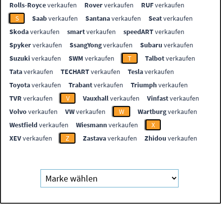
Rolls-Royce
verkaufen
Rover
verkaufen
RUF
verkaufen
S
Saab
verkaufen
Santana
verkaufen
Seat
verkaufen
Skoda
verkaufen
smart
verkaufen
speedART
verkaufen
Spyker
verkaufen
SsangYong
verkaufen
Subaru
verkaufen
Suzuki
verkaufen
SWM
verkaufen
T
Talbot
verkaufen
Tata
verkaufen
TECHART
verkaufen
Tesla
verkaufen
Toyota
verkaufen
Trabant
verkaufen
Triumph
verkaufen
TVR
verkaufen
V
Vauxhall
verkaufen
Vinfast
verkaufen
Volvo
verkaufen
VW
verkaufen
W
Wartburg
verkaufen
Westfield
verkaufen
Wiesmann
verkaufen
X
XEV
verkaufen
Z
Zastava
verkaufen
Zhidou
verkaufen