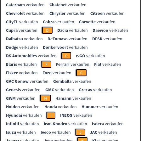
Caterham
verkaufen
Chatenet
verkaufen
Chevrolet
verkaufen
Chrysler
verkaufen
Citroen
verkaufen
CityEL
verkaufen
Cobra
verkaufen
Corvette
verkaufen
Cupra
verkaufen
D
Dacia
verkaufen
Daewoo
verkaufen
Daihatsu
verkaufen
DeTomaso
verkaufen
DFSK
verkaufen
Dodge
verkaufen
Donkervoort
verkaufen
DS Automobiles
verkaufen
E
e.GO
verkaufen
Elaris
verkaufen
F
Ferrari
verkaufen
Fiat
verkaufen
Fisker
verkaufen
Ford
verkaufen
G
GAC Gonow
verkaufen
Gemballa
verkaufen
Genesis
verkaufen
GMC
verkaufen
Grecav
verkaufen
GWM
verkaufen
H
Hamann
verkaufen
Holden
verkaufen
Honda
verkaufen
Hummer
verkaufen
Hyundai
verkaufen
I
INEOS
verkaufen
Infiniti
verkaufen
Iran Khodro
verkaufen
Isdera
verkaufen
Isuzu
verkaufen
Iveco
verkaufen
J
JAC
verkaufen
Jaguar
verkaufen
Jeep
verkaufen
K
Kia
verkaufen