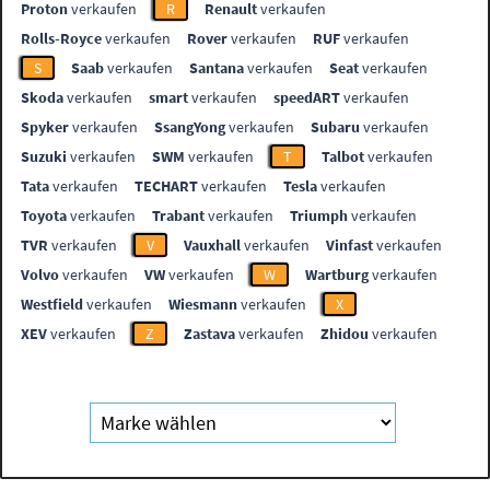
Proton
verkaufen
R
Renault
verkaufen
Rolls-Royce
verkaufen
Rover
verkaufen
RUF
verkaufen
S
Saab
verkaufen
Santana
verkaufen
Seat
verkaufen
Skoda
verkaufen
smart
verkaufen
speedART
verkaufen
Spyker
verkaufen
SsangYong
verkaufen
Subaru
verkaufen
Suzuki
verkaufen
SWM
verkaufen
T
Talbot
verkaufen
Tata
verkaufen
TECHART
verkaufen
Tesla
verkaufen
Toyota
verkaufen
Trabant
verkaufen
Triumph
verkaufen
TVR
verkaufen
V
Vauxhall
verkaufen
Vinfast
verkaufen
Volvo
verkaufen
VW
verkaufen
W
Wartburg
verkaufen
Westfield
verkaufen
Wiesmann
verkaufen
X
XEV
verkaufen
Z
Zastava
verkaufen
Zhidou
verkaufen