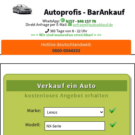
Autoprofis - BarAnkauf
WhatsApp:
0157 - 849 157 78
Direkt Anfrage per E-Mail:
anfrage@autoabkauf.de
365 Tage von 8 - 22 Uhr
>> > Wir sind momentan erreichbar! < <<
Hotline deutschlandweit:
0800-0044333
Verkauf ein Auto
kostenloses
Angebot erhalten
Marke:
Modell: