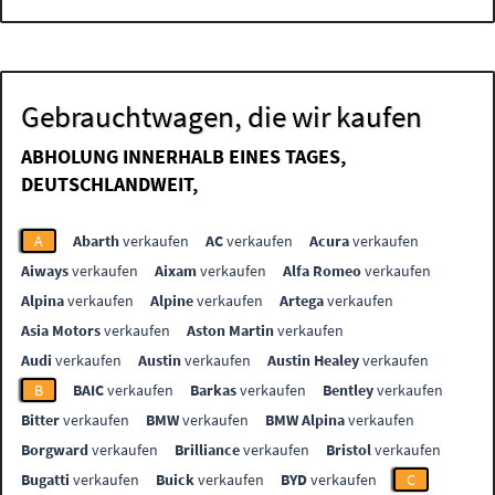
Gebrauchtwagen, die wir kaufen
ABHOLUNG INNERHALB EINES TAGES,
DEUTSCHLANDWEIT,
A
Abarth
verkaufen
AC
verkaufen
Acura
verkaufen
Aiways
verkaufen
Aixam
verkaufen
Alfa Romeo
verkaufen
Alpina
verkaufen
Alpine
verkaufen
Artega
verkaufen
Asia Motors
verkaufen
Aston Martin
verkaufen
Audi
verkaufen
Austin
verkaufen
Austin Healey
verkaufen
B
BAIC
verkaufen
Barkas
verkaufen
Bentley
verkaufen
Bitter
verkaufen
BMW
verkaufen
BMW Alpina
verkaufen
Borgward
verkaufen
Brilliance
verkaufen
Bristol
verkaufen
Bugatti
verkaufen
Buick
verkaufen
BYD
verkaufen
C