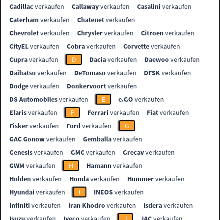
Cadillac
verkaufen
Callaway
verkaufen
Casalini
verkaufen
Caterham
verkaufen
Chatenet
verkaufen
Chevrolet
verkaufen
Chrysler
verkaufen
Citroen
verkaufen
CityEL
verkaufen
Cobra
verkaufen
Corvette
verkaufen
Cupra
verkaufen
D
Dacia
verkaufen
Daewoo
verkaufen
Daihatsu
verkaufen
DeTomaso
verkaufen
DFSK
verkaufen
Dodge
verkaufen
Donkervoort
verkaufen
DS Automobiles
verkaufen
E
e.GO
verkaufen
Elaris
verkaufen
F
Ferrari
verkaufen
Fiat
verkaufen
Fisker
verkaufen
Ford
verkaufen
G
GAC Gonow
verkaufen
Gemballa
verkaufen
Genesis
verkaufen
GMC
verkaufen
Grecav
verkaufen
GWM
verkaufen
H
Hamann
verkaufen
Holden
verkaufen
Honda
verkaufen
Hummer
verkaufen
Hyundai
verkaufen
I
INEOS
verkaufen
Infiniti
verkaufen
Iran Khodro
verkaufen
Isdera
verkaufen
Isuzu
verkaufen
Iveco
verkaufen
J
JAC
verkaufen