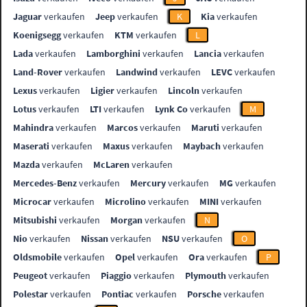
Jaguar
verkaufen
Jeep
verkaufen
K
Kia
verkaufen
Koenigsegg
verkaufen
KTM
verkaufen
L
Lada
verkaufen
Lamborghini
verkaufen
Lancia
verkaufen
Land-Rover
verkaufen
Landwind
verkaufen
LEVC
verkaufen
Lexus
verkaufen
Ligier
verkaufen
Lincoln
verkaufen
Lotus
verkaufen
LTI
verkaufen
Lynk Co
verkaufen
M
Mahindra
verkaufen
Marcos
verkaufen
Maruti
verkaufen
Maserati
verkaufen
Maxus
verkaufen
Maybach
verkaufen
Mazda
verkaufen
McLaren
verkaufen
Mercedes-Benz
verkaufen
Mercury
verkaufen
MG
verkaufen
Microcar
verkaufen
Microlino
verkaufen
MINI
verkaufen
Mitsubishi
verkaufen
Morgan
verkaufen
N
Nio
verkaufen
Nissan
verkaufen
NSU
verkaufen
O
Oldsmobile
verkaufen
Opel
verkaufen
Ora
verkaufen
P
Peugeot
verkaufen
Piaggio
verkaufen
Plymouth
verkaufen
Polestar
verkaufen
Pontiac
verkaufen
Porsche
verkaufen