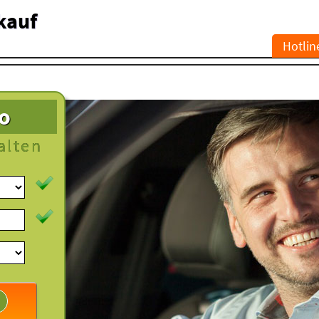
kauf
Hotlin
to
alten