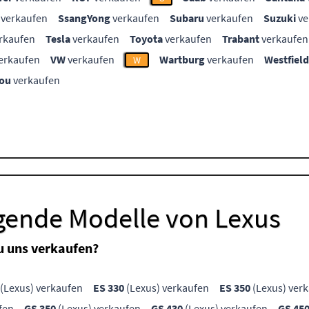
verkaufen
SsangYong
verkaufen
Subaru
verkaufen
Suzuki
ve
rkaufen
Tesla
verkaufen
Toyota
verkaufen
Trabant
verkaufen
erkaufen
VW
verkaufen
Wartburg
verkaufen
Westfield
W
ou
verkaufen
lgende Modelle von Lexus
u uns verkaufen?
(Lexus) verkaufen
ES 330
(Lexus) verkaufen
ES 350
(Lexus) ver
fen
GS 350
(Lexus) verkaufen
GS 430
(Lexus) verkaufen
GS 45