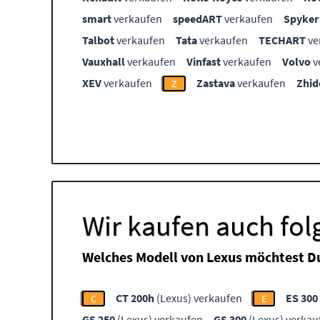
smart
verkaufen
speedART
verkaufen
Spyker
Talbot
verkaufen
Tata
verkaufen
TECHART
ve
Vauxhall
verkaufen
Vinfast
verkaufen
Volvo
v
XEV
verkaufen
Zastava
verkaufen
Zhid
Z
Wir kaufen auch fo
Welches Modell von Lexus möchtest D
CT 200h
(Lexus) verkaufen
ES 300
C
E
GS 250
(Lexus) verkaufen
GS 300
(Lexus) verkau