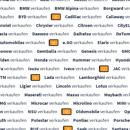
rkaufen
BMW
verkaufen
BMW Alpina
verkaufen
Borgward
ve
rkaufen
BYD
verkaufen
Cadillac
verkaufen
Callaway
ve
C
vrolet
verkaufen
Chrysler
verkaufen
Citroen
verkaufen
CityE
acia
verkaufen
Daewoo
verkaufen
Daihatsu
verkaufen
DeTom
Automobiles
verkaufen
e.GO
verkaufen
Elaris
verkaufen
E
Gonow
verkaufen
Gemballa
verkaufen
Genesis
verkaufen
GM
lden
verkaufen
Honda
verkaufen
Hummer
verkaufen
Hyunda
ra
verkaufen
Isuzu
verkaufen
Iveco
verkaufen
JAC
verk
J
KTM
verkaufen
Lada
verkaufen
Lamborghini
verkaufen
L
rkaufen
Ligier
verkaufen
Lincoln
verkaufen
Lotus
verkaufen
verkaufen
Maserati
verkaufen
Maxus
verkaufen
Maybach
ver
MG
verkaufen
Microcar
verkaufen
Microlino
verkaufen
MINI
v
an
verkaufen
NSU
verkaufen
Oldsmobile
verkaufen
Op
O
uth
verkaufen
Polestar
verkaufen
Pontiac
verkaufen
Porsche
ver
verkaufen
RUF
verkaufen
Saab
verkaufen
Santana
S