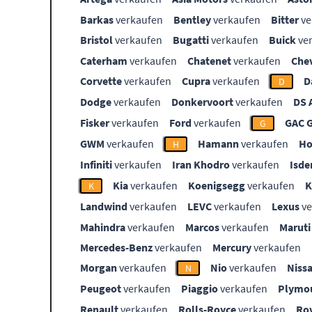
Barkas
verkaufen
Bentley
verkaufen
Bitter
ve
Bristol
verkaufen
Bugatti
verkaufen
Buick
ve
Caterham
verkaufen
Chatenet
verkaufen
Che
Corvette
verkaufen
Cupra
verkaufen
D
D
Dodge
verkaufen
Donkervoort
verkaufen
DS 
Fisker
verkaufen
Ford
verkaufen
GAC 
G
GWM
verkaufen
Hamann
verkaufen
Ho
H
Infiniti
verkaufen
Iran Khodro
verkaufen
Isde
Kia
verkaufen
Koenigsegg
verkaufen
K
Landwind
verkaufen
LEVC
verkaufen
Lexus
ve
Mahindra
verkaufen
Marcos
verkaufen
Maruti
Mercedes-Benz
verkaufen
Mercury
verkaufen
Morgan
verkaufen
Nio
verkaufen
Niss
N
Peugeot
verkaufen
Piaggio
verkaufen
Plymo
Renault
verkaufen
Rolls-Royce
verkaufen
Ro