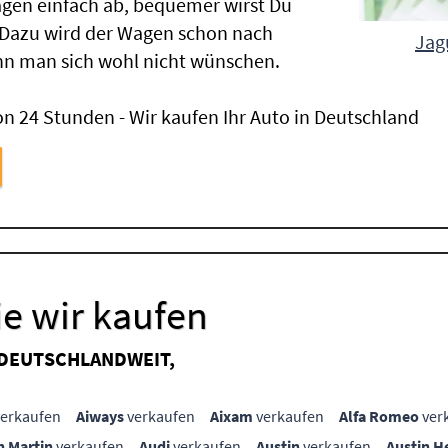
gen einfach ab, bequemer wirst Du
 Dazu wird der Wagen schon nach
Jag
nn man sich wohl nicht wünschen.
n 24 Stunden - Wir kaufen Ihr Auto in Deutschland
e wir kaufen
 DEUTSCHLANDWEIT,
erkaufen
Aiways
verkaufen
Aixam
verkaufen
Alfa Romeo
ver
n Martin
verkaufen
Audi
verkaufen
Austin
verkaufen
Austin H