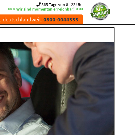
365 Tage von 8 - 22 Uhr
>> > Wir sind momentan erreichbar! < <<
e deutschlandweit:
0800-0044333