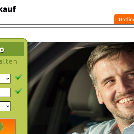
kauf
Hotlin
to
alten