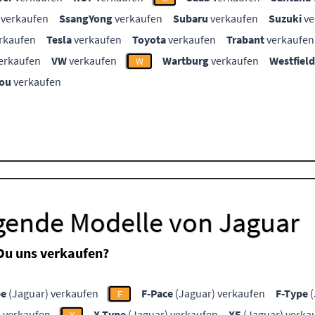
verkaufen
SsangYong
verkaufen
Subaru
verkaufen
Suzuki
ve
rkaufen
Tesla
verkaufen
Toyota
verkaufen
Trabant
verkaufen
erkaufen
VW
verkaufen
Wartburg
verkaufen
Westfield
W
ou
verkaufen
lgende Modelle von Jaguar
Du uns verkaufen?
pe
(Jaguar) verkaufen
F-Pace
(Jaguar) verkaufen
F-Type
(
F
 verkaufen
X-Type
(Jaguar) verkaufen
XE
(Jaguar) verka