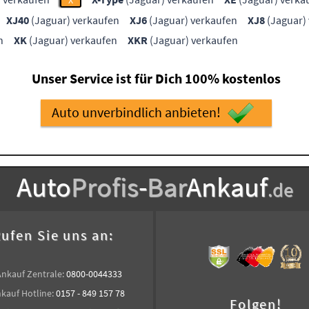
X
XJ40
(Jaguar) verkaufen
XJ6
(Jaguar) verkaufen
XJ8
(Jaguar)
n
XK
(Jaguar) verkaufen
XKR
(Jaguar) verkaufen
Unser Service ist für Dich 100% kostenlos
Auto unverbindlich anbieten!
Auto
Profis
-
Bar
Ankauf
.de
ufen Sie uns an:
Ankauf Zentrale:
0800-0044333
kauf Hotline:
0157 - 849 157 78
Folgen!