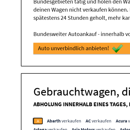
Bundesgebieten tätig und holen den Wa
deinen Wagen nicht verkaufen können.
spätestens 24 Stunden geholt, mehr ka
Bundesweiter Autoankauf - innerhalb vo
Auto unverbindlich anbieten!
Gebrauchtwagen, di
ABHOLUNG INNERHALB EINES TAGES,
Abarth
verkaufen
AC
verkaufen
Acura
v
A
Artega
verkaufen
Asia Motors
verkaufen
Asto