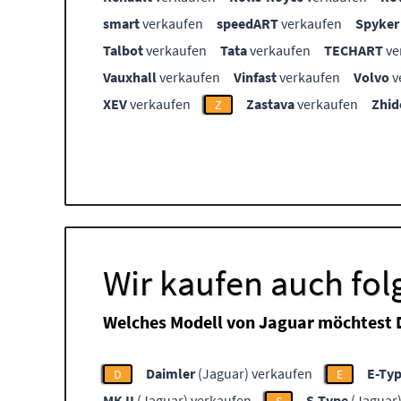
smart
verkaufen
speedART
verkaufen
Spyker
Talbot
verkaufen
Tata
verkaufen
TECHART
ve
Vauxhall
verkaufen
Vinfast
verkaufen
Volvo
v
XEV
verkaufen
Zastava
verkaufen
Zhid
Z
Wir kaufen auch fo
Welches Modell von Jaguar möchtest 
Daimler
(Jaguar) verkaufen
E-Ty
D
E
MK II
(Jaguar) verkaufen
S-Type
(Jaguar)