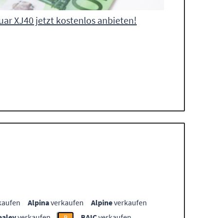
uar XJ40 jetzt kostenlos anbieten!
kaufen
Alpina
verkaufen
Alpine
verkaufen
ealey
verkaufen
BAIC
verkaufen
B