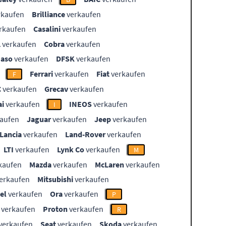
rkaufen
Brilliance
verkaufen
rkaufen
Casalini
verkaufen
L
verkaufen
Cobra
verkaufen
aso
verkaufen
DFSK
verkaufen
Ferrari
verkaufen
Fiat
verkaufen
F
C
verkaufen
Grecav
verkaufen
i
verkaufen
INEOS
verkaufen
I
aufen
Jaguar
verkaufen
Jeep
verkaufen
Lancia
verkaufen
Land-Rover
verkaufen
LTI
verkaufen
Lynk Co
verkaufen
M
kaufen
Mazda
verkaufen
McLaren
verkaufen
erkaufen
Mitsubishi
verkaufen
el
verkaufen
Ora
verkaufen
P
verkaufen
Proton
verkaufen
R
verkaufen
Seat
verkaufen
Skoda
verkaufen