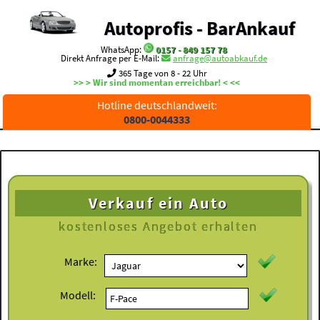
Autoprofis - BarAnkauf
WhatsApp:
0157 - 849 157 78
Direkt Anfrage per E-Mail:
anfrage@autoabkauf.de
365 Tage von 8 - 22 Uhr
>> > Wir sind momentan erreichbar! < <<
Hotline deutschlandweit:
0800-0044333
Verkauf ein Auto
kostenloses
Angebot erhalten
Marke:
Modell: