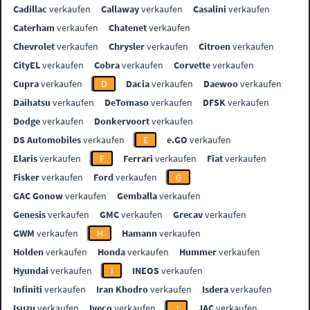
Cadillac
verkaufen
Callaway
verkaufen
Casalini
verkaufen
Caterham
verkaufen
Chatenet
verkaufen
Chevrolet
verkaufen
Chrysler
verkaufen
Citroen
verkaufen
CityEL
verkaufen
Cobra
verkaufen
Corvette
verkaufen
Cupra
verkaufen
D
Dacia
verkaufen
Daewoo
verkaufen
Daihatsu
verkaufen
DeTomaso
verkaufen
DFSK
verkaufen
Dodge
verkaufen
Donkervoort
verkaufen
DS Automobiles
verkaufen
E
e.GO
verkaufen
Elaris
verkaufen
F
Ferrari
verkaufen
Fiat
verkaufen
Fisker
verkaufen
Ford
verkaufen
G
GAC Gonow
verkaufen
Gemballa
verkaufen
Genesis
verkaufen
GMC
verkaufen
Grecav
verkaufen
GWM
verkaufen
H
Hamann
verkaufen
Holden
verkaufen
Honda
verkaufen
Hummer
verkaufen
Hyundai
verkaufen
I
INEOS
verkaufen
Infiniti
verkaufen
Iran Khodro
verkaufen
Isdera
verkaufen
Isuzu
verkaufen
Iveco
verkaufen
J
JAC
verkaufen