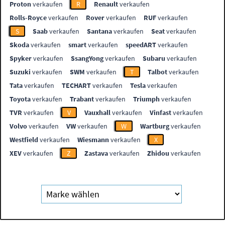
Proton
verkaufen
R
Renault
verkaufen
Rolls-Royce
verkaufen
Rover
verkaufen
RUF
verkaufen
S
Saab
verkaufen
Santana
verkaufen
Seat
verkaufen
Skoda
verkaufen
smart
verkaufen
speedART
verkaufen
Spyker
verkaufen
SsangYong
verkaufen
Subaru
verkaufen
Suzuki
verkaufen
SWM
verkaufen
T
Talbot
verkaufen
Tata
verkaufen
TECHART
verkaufen
Tesla
verkaufen
Toyota
verkaufen
Trabant
verkaufen
Triumph
verkaufen
TVR
verkaufen
V
Vauxhall
verkaufen
Vinfast
verkaufen
Volvo
verkaufen
VW
verkaufen
W
Wartburg
verkaufen
Westfield
verkaufen
Wiesmann
verkaufen
X
XEV
verkaufen
Z
Zastava
verkaufen
Zhidou
verkaufen