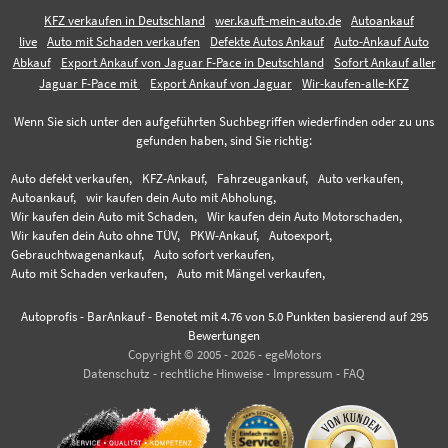
KFZ verkaufen in Deutschland
wer.kauft-mein-auto.de
Autoankauf
live
Auto mit Schaden verkaufen
Defekte Autos Ankauf
Auto-Ankauf Auto
Abkauf
Export Ankauf von Jaguar F-Pace in Deutschland
Sofort Ankauf aller
Jaguar F-Pace mit
Export Ankauf von Jaguar
Wir-kaufen-alle-KFZ
Wenn Sie sich unter den aufgeführten Suchbegriffen wiederfinden oder zu uns
gefunden haben, sind Sie richtig:
Auto defekt verkaufen,
KFZ-Ankauf,
Fahrzeugankauf,
Auto verkaufen,
Autoankauf,
wir kaufen dein Auto mit Abholung,
Wir kaufen dein Auto mit Schaden,
Wir kaufen dein Auto Motorschaden,
Wir kaufen dein Auto ohne TÜV,
PKW-Ankauf,
Autoexport,
Gebrauchtwagenankauf,
Auto sofort verkaufen,
Auto mit Schaden verkaufen,
Auto mit Mängel verkaufen,
Autoprofis - BarAnkauf
-
Benotet mit
4.76
von 5.0 Punkten basierend auf
295
Bewertungen
Copyright © 2005 - 2026 - egeMotors
Datenschutz
-
rechtliche Hinweise
-
Impressum
-
FAQ