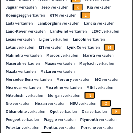
Jaguar
verkaufen
Jeep
verkaufen
K
Kia
verkaufen
Koenigsegg
verkaufen
KTM
verkaufen
L
Lada
verkaufen
Lamborghini
verkaufen
Lancia
verkaufen
Land-Rover
verkaufen
Landwind
verkaufen
LEVC
verkaufen
Lexus
verkaufen
Ligier
verkaufen
Lincoln
verkaufen
Lotus
verkaufen
LTI
verkaufen
Lynk Co
verkaufen
M
Mahindra
verkaufen
Marcos
verkaufen
Maruti
verkaufen
Maserati
verkaufen
Maxus
verkaufen
Maybach
verkaufen
Mazda
verkaufen
McLaren
verkaufen
Mercedes-Benz
verkaufen
Mercury
verkaufen
MG
verkaufen
Microcar
verkaufen
Microlino
verkaufen
MINI
verkaufen
Mitsubishi
verkaufen
Morgan
verkaufen
N
Nio
verkaufen
Nissan
verkaufen
NSU
verkaufen
O
Oldsmobile
verkaufen
Opel
verkaufen
Ora
verkaufen
P
Peugeot
verkaufen
Piaggio
verkaufen
Plymouth
verkaufen
Polestar
verkaufen
Pontiac
verkaufen
Porsche
verkaufen