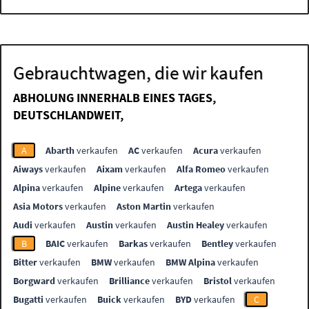
Gebrauchtwagen, die wir kaufen
ABHOLUNG INNERHALB EINES TAGES,
DEUTSCHLANDWEIT,
A
Abarth
verkaufen
AC
verkaufen
Acura
verkaufen
Aiways
verkaufen
Aixam
verkaufen
Alfa Romeo
verkaufen
Alpina
verkaufen
Alpine
verkaufen
Artega
verkaufen
Asia Motors
verkaufen
Aston Martin
verkaufen
Audi
verkaufen
Austin
verkaufen
Austin Healey
verkaufen
B
BAIC
verkaufen
Barkas
verkaufen
Bentley
verkaufen
Bitter
verkaufen
BMW
verkaufen
BMW Alpina
verkaufen
Borgward
verkaufen
Brilliance
verkaufen
Bristol
verkaufen
Bugatti
verkaufen
Buick
verkaufen
BYD
verkaufen
C