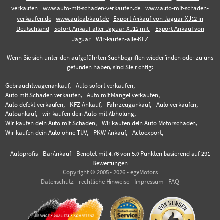
verkaufen
www.auto-mit-schaden-verkaufen.de
www.auto-mit-schaden-
verkaufen.de
www.autoabkauf.de
Export Ankauf von Jaguar XJ12 in
Deutschland
Sofort Ankauf aller Jaguar XJ12 mit
Export Ankauf von
Jaguar
Wir-kaufen-alle-KFZ
Wenn Sie sich unter den aufgeführten Suchbegriffen wiederfinden oder zu uns
gefunden haben, sind Sie richtig:
Gebrauchtwagenankauf,
Auto sofort verkaufen,
Auto mit Schaden verkaufen,
Auto mit Mängel verkaufen,
Auto defekt verkaufen,
KFZ-Ankauf,
Fahrzeugankauf,
Auto verkaufen,
Autoankauf,
wir kaufen dein Auto mit Abholung,
Wir kaufen dein Auto mit Schaden,
Wir kaufen dein Auto Motorschaden,
Wir kaufen dein Auto ohne TÜV,
PKW-Ankauf,
Autoexport,
Autoprofis - BarAnkauf
-
Benotet mit
4.76
von 5.0 Punkten basierend auf
291
Bewertungen
Copyright © 2005 - 2026 - egeMotors
Datenschutz
-
rechtliche Hinweise
-
Impressum
-
FAQ