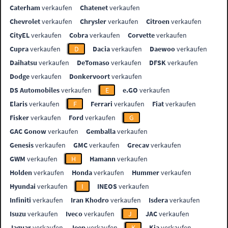
Caterham
verkaufen
Chatenet
verkaufen
Chevrolet
verkaufen
Chrysler
verkaufen
Citroen
verkaufen
CityEL
verkaufen
Cobra
verkaufen
Corvette
verkaufen
Cupra
verkaufen
D
Dacia
verkaufen
Daewoo
verkaufen
Daihatsu
verkaufen
DeTomaso
verkaufen
DFSK
verkaufen
Dodge
verkaufen
Donkervoort
verkaufen
DS Automobiles
verkaufen
E
e.GO
verkaufen
Elaris
verkaufen
F
Ferrari
verkaufen
Fiat
verkaufen
Fisker
verkaufen
Ford
verkaufen
G
GAC Gonow
verkaufen
Gemballa
verkaufen
Genesis
verkaufen
GMC
verkaufen
Grecav
verkaufen
GWM
verkaufen
H
Hamann
verkaufen
Holden
verkaufen
Honda
verkaufen
Hummer
verkaufen
Hyundai
verkaufen
I
INEOS
verkaufen
Infiniti
verkaufen
Iran Khodro
verkaufen
Isdera
verkaufen
Isuzu
verkaufen
Iveco
verkaufen
J
JAC
verkaufen
Jaguar
verkaufen
Jeep
verkaufen
K
Kia
verkaufen