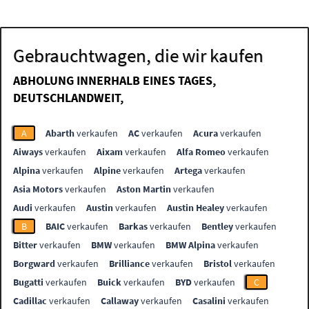
Gebrauchtwagen, die wir kaufen
ABHOLUNG INNERHALB EINES TAGES,
DEUTSCHLANDWEIT,
A
Abarth
verkaufen
AC
verkaufen
Acura
verkaufen
Aiways
verkaufen
Aixam
verkaufen
Alfa Romeo
verkaufen
Alpina
verkaufen
Alpine
verkaufen
Artega
verkaufen
Asia Motors
verkaufen
Aston Martin
verkaufen
Audi
verkaufen
Austin
verkaufen
Austin Healey
verkaufen
B
BAIC
verkaufen
Barkas
verkaufen
Bentley
verkaufen
Bitter
verkaufen
BMW
verkaufen
BMW Alpina
verkaufen
Borgward
verkaufen
Brilliance
verkaufen
Bristol
verkaufen
Bugatti
verkaufen
Buick
verkaufen
BYD
verkaufen
C
Cadillac
verkaufen
Callaway
verkaufen
Casalini
verkaufen