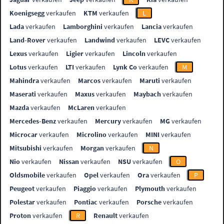
Koenigsegg
verkaufen
KTM
verkaufen
L
Lada
verkaufen
Lamborghini
verkaufen
Lancia
verkaufen
Land-Rover
verkaufen
Landwind
verkaufen
LEVC
verkaufen
Lexus
verkaufen
Ligier
verkaufen
Lincoln
verkaufen
Lotus
verkaufen
LTI
verkaufen
Lynk Co
verkaufen
M
Mahindra
verkaufen
Marcos
verkaufen
Maruti
verkaufen
Maserati
verkaufen
Maxus
verkaufen
Maybach
verkaufen
Mazda
verkaufen
McLaren
verkaufen
Mercedes-Benz
verkaufen
Mercury
verkaufen
MG
verkaufen
Microcar
verkaufen
Microlino
verkaufen
MINI
verkaufen
Mitsubishi
verkaufen
Morgan
verkaufen
N
Nio
verkaufen
Nissan
verkaufen
NSU
verkaufen
O
Oldsmobile
verkaufen
Opel
verkaufen
Ora
verkaufen
P
Peugeot
verkaufen
Piaggio
verkaufen
Plymouth
verkaufen
Polestar
verkaufen
Pontiac
verkaufen
Porsche
verkaufen
Proton
verkaufen
R
Renault
verkaufen