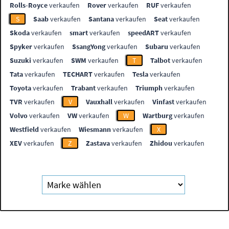
Rolls-Royce
verkaufen
Rover
verkaufen
RUF
verkaufen
S
Saab
verkaufen
Santana
verkaufen
Seat
verkaufen
Skoda
verkaufen
smart
verkaufen
speedART
verkaufen
Spyker
verkaufen
SsangYong
verkaufen
Subaru
verkaufen
Suzuki
verkaufen
SWM
verkaufen
T
Talbot
verkaufen
Tata
verkaufen
TECHART
verkaufen
Tesla
verkaufen
Toyota
verkaufen
Trabant
verkaufen
Triumph
verkaufen
TVR
verkaufen
V
Vauxhall
verkaufen
Vinfast
verkaufen
Volvo
verkaufen
VW
verkaufen
W
Wartburg
verkaufen
Westfield
verkaufen
Wiesmann
verkaufen
X
XEV
verkaufen
Z
Zastava
verkaufen
Zhidou
verkaufen