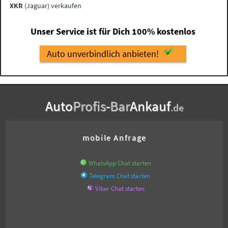
XKR
(Jaguar) verkaufen
Unser Service ist für Dich 100% kostenlos
Auto unverbindlich anbieten!
Auto
Profis
-
Bar
Ankauf
.de
mobile Anfrage
WhatsApp Chat starten
Telegram Chat starten
Viber Chat starten