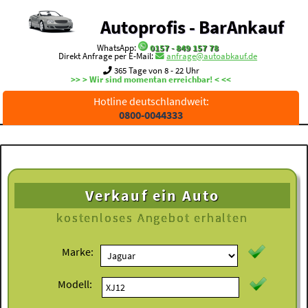
Autoprofis - BarAnkauf
WhatsApp:
0157 - 849 157 78
Direkt Anfrage per E-Mail:
anfrage@autoabkauf.de
365 Tage von 8 - 22 Uhr
>> > Wir sind momentan erreichbar! < <<
Hotline deutschlandweit:
0800-0044333
Verkauf ein Auto
kostenloses
Angebot erhalten
Marke:
Modell: