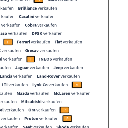
rkaufen
Brilliance
verkaufen
rkaufen
Casalini
verkaufen
L
verkaufen
Cobra
verkaufen
aso
verkaufen
DFSK
verkaufen
Ferrari
verkaufen
Fiat
verkaufen
F
C
verkaufen
Grecav
verkaufen
i
verkaufen
INEOS
verkaufen
I
aufen
Jaguar
verkaufen
Jeep
verkaufen
Lancia
verkaufen
Land-Rover
verkaufen
LTI
verkaufen
Lynk Co
verkaufen
M
kaufen
Mazda
verkaufen
McLaren
verkaufen
erkaufen
Mitsubishi
verkaufen
el
verkaufen
Ora
verkaufen
P
verkaufen
Proton
verkaufen
R
verkaufen
Seat
verkaufen
Skoda
verkaufen