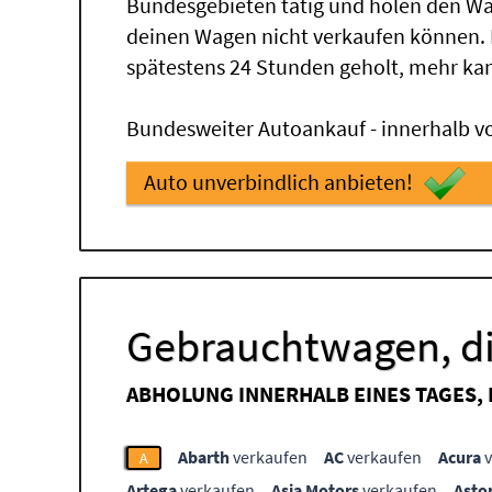
Bundesgebieten tätig und holen den Wa
deinen Wagen nicht verkaufen können.
spätestens 24 Stunden geholt, mehr ka
Bundesweiter Autoankauf - innerhalb vo
Auto unverbindlich anbieten!
Gebrauchtwagen, di
ABHOLUNG INNERHALB EINES TAGES,
Abarth
verkaufen
AC
verkaufen
Acura
v
A
Artega
verkaufen
Asia Motors
verkaufen
Asto