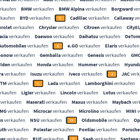
rkaufen
BMW
verkaufen
BMW Alpina
verkaufen
Borgward
ve
rkaufen
BYD
verkaufen
Cadillac
verkaufen
Callaway
ve
C
vrolet
verkaufen
Chrysler
verkaufen
Citroen
verkaufen
CityE
acia
verkaufen
Daewoo
verkaufen
Daihatsu
verkaufen
DeTom
Automobiles
verkaufen
e.GO
verkaufen
Elaris
verkaufen
E
Gonow
verkaufen
Gemballa
verkaufen
Genesis
verkaufen
GM
lden
verkaufen
Honda
verkaufen
Hummer
verkaufen
Hyunda
ra
verkaufen
Isuzu
verkaufen
Iveco
verkaufen
JAC
verk
J
KTM
verkaufen
Lada
verkaufen
Lamborghini
verkaufen
L
rkaufen
Ligier
verkaufen
Lincoln
verkaufen
Lotus
verkaufen
verkaufen
Maserati
verkaufen
Maxus
verkaufen
Maybach
ver
MG
verkaufen
Microcar
verkaufen
Microlino
verkaufen
MINI
v
an
verkaufen
NSU
verkaufen
Oldsmobile
verkaufen
Op
O
uth
verkaufen
Polestar
verkaufen
Pontiac
verkaufen
Porsche
ver
verkaufen
RUF
verkaufen
Saab
verkaufen
Santana
S