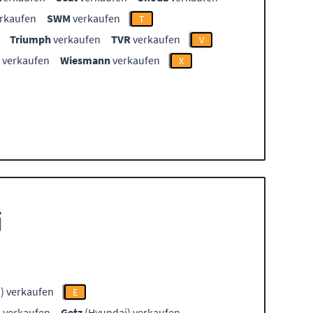
rkaufen
SWM
verkaufen
T
Triumph
verkaufen
TVR
verkaufen
V
verkaufen
Wiesmann
verkaufen
X
i
) verkaufen
E
 verkaufen
Getz
(Hyundai) verkaufen