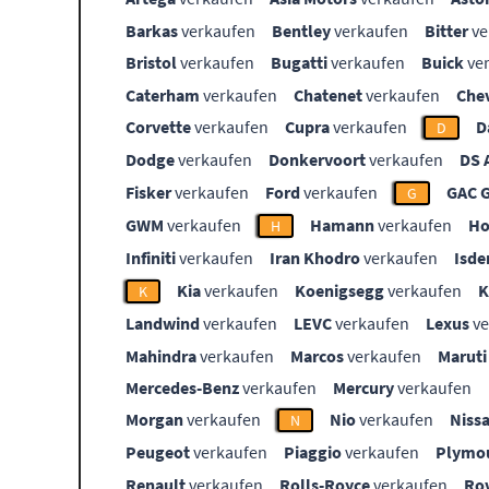
Barkas
verkaufen
Bentley
verkaufen
Bitter
ve
Bristol
verkaufen
Bugatti
verkaufen
Buick
ve
Caterham
verkaufen
Chatenet
verkaufen
Che
Corvette
verkaufen
Cupra
verkaufen
D
D
Dodge
verkaufen
Donkervoort
verkaufen
DS 
Fisker
verkaufen
Ford
verkaufen
GAC 
G
GWM
verkaufen
Hamann
verkaufen
Ho
H
Infiniti
verkaufen
Iran Khodro
verkaufen
Isde
Kia
verkaufen
Koenigsegg
verkaufen
K
Landwind
verkaufen
LEVC
verkaufen
Lexus
ve
Mahindra
verkaufen
Marcos
verkaufen
Maruti
Mercedes-Benz
verkaufen
Mercury
verkaufen
Morgan
verkaufen
Nio
verkaufen
Niss
N
Peugeot
verkaufen
Piaggio
verkaufen
Plymo
Renault
verkaufen
Rolls-Royce
verkaufen
Ro