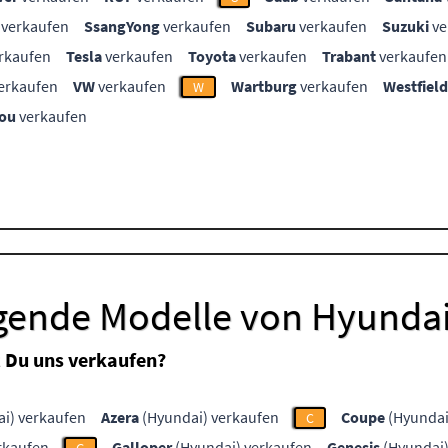
verkaufen
SsangYong
verkaufen
Subaru
verkaufen
Suzuki
ve
rkaufen
Tesla
verkaufen
Toyota
verkaufen
Trabant
verkaufen
erkaufen
VW
verkaufen
Wartburg
verkaufen
Westfield
W
ou
verkaufen
lgende Modelle von Hyunda
 Du uns verkaufen?
i) verkaufen
Azera
(Hyundai) verkaufen
Coupe
(Hyundai
C
rkaufen
Galloper
(Hyundai) verkaufen
Genesis
(Hyundai)