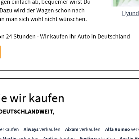
gen einfach ab, bequemer wirst Du
 Dazu wird der Wagen schon nach
Hyunda
nn man sich wohl nicht wünschen.
n 24 Stunden - Wir kaufen Ihr Auto in Deutschland
e wir kaufen
 DEUTSCHLANDWEIT,
erkaufen
Aiways
verkaufen
Aixam
verkaufen
Alfa Romeo
ver
n Martin
verkaufen
Audi
verkaufen
Austin
verkaufen
Austin H