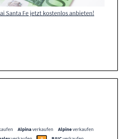
i Santa Fe jetzt kostenlos anbieten!
kaufen
Alpina
verkaufen
Alpine
verkaufen
ealey
verkaufen
BAIC
verkaufen
B