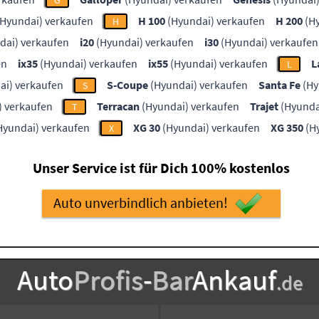
G
Hyundai) verkaufen
H 100
(Hyundai) verkaufen
H 200
(Hy
H
dai) verkaufen
i20
(Hyundai) verkaufen
i30
(Hyundai) verkaufen
en
ix35
(Hyundai) verkaufen
ix55
(Hyundai) verkaufen
L
L
ai) verkaufen
S-Coupe
(Hyundai) verkaufen
Santa Fe
(Hy
S
) verkaufen
Terracan
(Hyundai) verkaufen
Trajet
(Hyunda
T
Hyundai) verkaufen
XG 30
(Hyundai) verkaufen
XG 350
(H
X
Unser Service ist für Dich 100% kostenlos
Auto unverbindlich anbieten!
Auto
Profis
-
Bar
Ankauf
.de