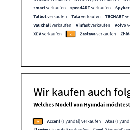
smart
verkaufen
speedART
verkaufen
Spyker
Talbot
verkaufen
Tata
verkaufen
TECHART
ve
Vauxhall
verkaufen
Vinfast
verkaufen
Volvo
v
XEV
verkaufen
Zastava
verkaufen
Zhid
Z
Wir kaufen auch fo
Welches Modell von Hyundai möchtest
Accent
(Hyundai) verkaufen
Atos
(Hyunda
A
Elantra
(Hyundai) verkaufen
Excel
(Hyundai) ve