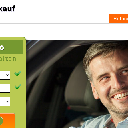
kauf
Hotlin
to
alten