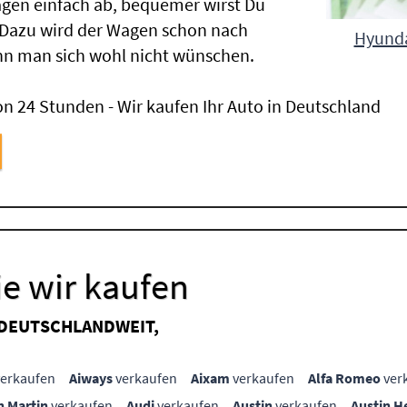
gen einfach ab, bequemer wirst Du
 Dazu wird der Wagen schon nach
Hyunda
nn man sich wohl nicht wünschen.
n 24 Stunden - Wir kaufen Ihr Auto in Deutschland
e wir kaufen
 DEUTSCHLANDWEIT,
erkaufen
Aiways
verkaufen
Aixam
verkaufen
Alfa Romeo
ver
n Martin
verkaufen
Audi
verkaufen
Austin
verkaufen
Austin H