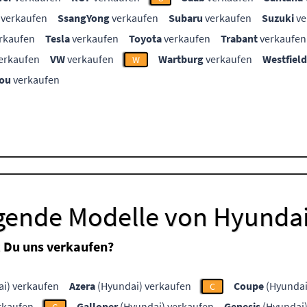
verkaufen
SsangYong
verkaufen
Subaru
verkaufen
Suzuki
ve
rkaufen
Tesla
verkaufen
Toyota
verkaufen
Trabant
verkaufen
erkaufen
VW
verkaufen
Wartburg
verkaufen
Westfield
W
ou
verkaufen
lgende Modelle von Hyunda
 Du uns verkaufen?
i) verkaufen
Azera
(Hyundai) verkaufen
Coupe
(Hyundai
C
rkaufen
Galloper
(Hyundai) verkaufen
Genesis
(Hyundai)