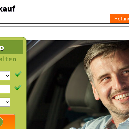
kauf
Hotlin
to
alten