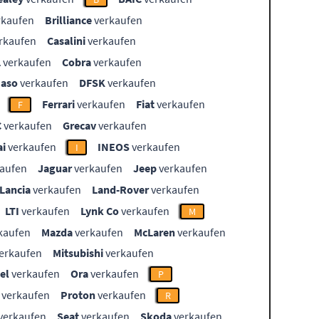
rkaufen
Brilliance
verkaufen
rkaufen
Casalini
verkaufen
L
verkaufen
Cobra
verkaufen
aso
verkaufen
DFSK
verkaufen
Ferrari
verkaufen
Fiat
verkaufen
F
C
verkaufen
Grecav
verkaufen
i
verkaufen
INEOS
verkaufen
I
aufen
Jaguar
verkaufen
Jeep
verkaufen
Lancia
verkaufen
Land-Rover
verkaufen
LTI
verkaufen
Lynk Co
verkaufen
M
kaufen
Mazda
verkaufen
McLaren
verkaufen
erkaufen
Mitsubishi
verkaufen
el
verkaufen
Ora
verkaufen
P
verkaufen
Proton
verkaufen
R
verkaufen
Seat
verkaufen
Skoda
verkaufen