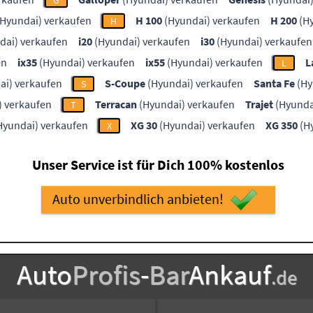
G
Hyundai) verkaufen
H 100
(Hyundai) verkaufen
H 200
(Hy
H
dai) verkaufen
i20
(Hyundai) verkaufen
i30
(Hyundai) verkaufen
en
ix35
(Hyundai) verkaufen
ix55
(Hyundai) verkaufen
L
L
ai) verkaufen
S-Coupe
(Hyundai) verkaufen
Santa Fe
(Hy
S
) verkaufen
Terracan
(Hyundai) verkaufen
Trajet
(Hyunda
T
Hyundai) verkaufen
XG 30
(Hyundai) verkaufen
XG 350
(H
X
Unser Service ist für Dich 100% kostenlos
Auto unverbindlich anbieten!
Auto
Profis
-
Bar
Ankauf
.de