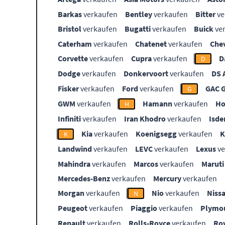
Barkas
verkaufen
Bentley
verkaufen
Bitter
ve
Bristol
verkaufen
Bugatti
verkaufen
Buick
ve
Caterham
verkaufen
Chatenet
verkaufen
Che
Corvette
verkaufen
Cupra
verkaufen
D
D
Dodge
verkaufen
Donkervoort
verkaufen
DS 
Fisker
verkaufen
Ford
verkaufen
GAC 
G
GWM
verkaufen
Hamann
verkaufen
Ho
H
Infiniti
verkaufen
Iran Khodro
verkaufen
Isde
Kia
verkaufen
Koenigsegg
verkaufen
K
Landwind
verkaufen
LEVC
verkaufen
Lexus
ve
Mahindra
verkaufen
Marcos
verkaufen
Maruti
Mercedes-Benz
verkaufen
Mercury
verkaufen
Morgan
verkaufen
Nio
verkaufen
Niss
N
Peugeot
verkaufen
Piaggio
verkaufen
Plymo
Renault
verkaufen
Rolls-Royce
verkaufen
Ro