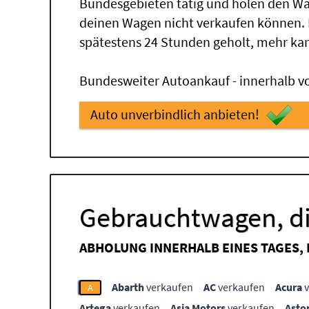
Bundesgebieten tätig und holen den Wa
deinen Wagen nicht verkaufen können.
spätestens 24 Stunden geholt, mehr ka
Bundesweiter Autoankauf - innerhalb vo
Auto unverbindlich anbieten!
Gebrauchtwagen, di
ABHOLUNG INNERHALB EINES TAGES,
Abarth
verkaufen
AC
verkaufen
Acura
v
A
Artega
verkaufen
Asia Motors
verkaufen
Asto