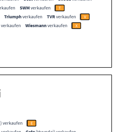
rkaufen
SWM
verkaufen
T
Triumph
verkaufen
TVR
verkaufen
V
verkaufen
Wiesmann
verkaufen
X
i
) verkaufen
E
 verkaufen
Getz
(Hyundai) verkaufen