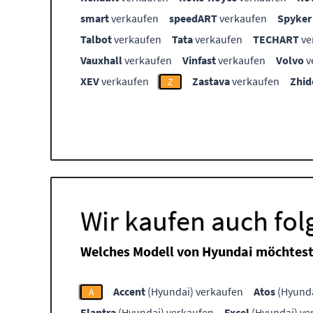
smart
verkaufen
speedART
verkaufen
Spyker
Talbot
verkaufen
Tata
verkaufen
TECHART
ve
Vauxhall
verkaufen
Vinfast
verkaufen
Volvo
v
XEV
verkaufen
Zastava
verkaufen
Zhid
Z
Wir kaufen auch fo
Welches Modell von Hyundai möchtest
Accent
(Hyundai) verkaufen
Atos
(Hyunda
A
Elantra
(Hyundai) verkaufen
Excel
(Hyundai) ve