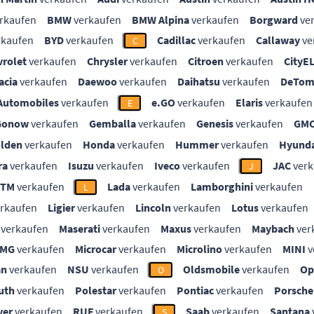
rkaufen
BMW
verkaufen
BMW Alpina
verkaufen
Borgward
ve
rkaufen
BYD
verkaufen
Cadillac
verkaufen
Callaway
ve
C
vrolet
verkaufen
Chrysler
verkaufen
Citroen
verkaufen
CityE
acia
verkaufen
Daewoo
verkaufen
Daihatsu
verkaufen
DeTom
Automobiles
verkaufen
e.GO
verkaufen
Elaris
verkaufen
E
Gonow
verkaufen
Gemballa
verkaufen
Genesis
verkaufen
GM
lden
verkaufen
Honda
verkaufen
Hummer
verkaufen
Hyunda
ra
verkaufen
Isuzu
verkaufen
Iveco
verkaufen
JAC
verk
J
KTM
verkaufen
Lada
verkaufen
Lamborghini
verkaufen
L
rkaufen
Ligier
verkaufen
Lincoln
verkaufen
Lotus
verkaufen
verkaufen
Maserati
verkaufen
Maxus
verkaufen
Maybach
ver
MG
verkaufen
Microcar
verkaufen
Microlino
verkaufen
MINI
v
an
verkaufen
NSU
verkaufen
Oldsmobile
verkaufen
Op
O
uth
verkaufen
Polestar
verkaufen
Pontiac
verkaufen
Porsche
ver
verkaufen
RUF
verkaufen
Saab
verkaufen
Santana
S