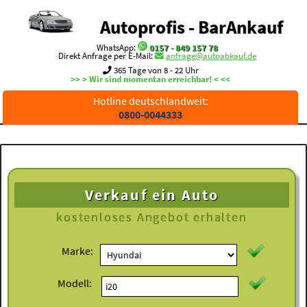
Autoprofis - BarAnkauf
WhatsApp:
0157 - 849 157 78
Direkt Anfrage per E-Mail:
anfrage@autoabkauf.de
365 Tage von 8 - 22 Uhr
>> > Wir sind momentan erreichbar! < <<
Hotline deutschlandweit:
0800-0044333
Verkauf ein Auto
kostenloses
Angebot erhalten
Marke:
Modell: