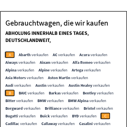
Gebrauchtwagen, die wir kaufen
ABHOLUNG INNERHALB EINES TAGES,
DEUTSCHLANDWEIT,
A
Abarth
verkaufen
AC
verkaufen
Acura
verkaufen
Aiways
verkaufen
Aixam
verkaufen
Alfa Romeo
verkaufen
Alpina
verkaufen
Alpine
verkaufen
Artega
verkaufen
Asia Motors
verkaufen
Aston Martin
verkaufen
Audi
verkaufen
Austin
verkaufen
Austin Healey
verkaufen
B
BAIC
verkaufen
Barkas
verkaufen
Bentley
verkaufen
Bitter
verkaufen
BMW
verkaufen
BMW Alpina
verkaufen
Borgward
verkaufen
Brilliance
verkaufen
Bristol
verkaufen
Bugatti
verkaufen
Buick
verkaufen
BYD
verkaufen
C
Cadillac
verkaufen
Callaway
verkaufen
Casalini
verkaufen