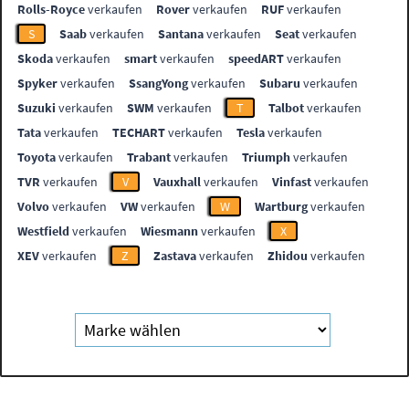
Rolls-Royce
verkaufen
Rover
verkaufen
RUF
verkaufen
S
Saab
verkaufen
Santana
verkaufen
Seat
verkaufen
Skoda
verkaufen
smart
verkaufen
speedART
verkaufen
Spyker
verkaufen
SsangYong
verkaufen
Subaru
verkaufen
Suzuki
verkaufen
SWM
verkaufen
T
Talbot
verkaufen
Tata
verkaufen
TECHART
verkaufen
Tesla
verkaufen
Toyota
verkaufen
Trabant
verkaufen
Triumph
verkaufen
TVR
verkaufen
V
Vauxhall
verkaufen
Vinfast
verkaufen
Volvo
verkaufen
VW
verkaufen
W
Wartburg
verkaufen
Westfield
verkaufen
Wiesmann
verkaufen
X
XEV
verkaufen
Z
Zastava
verkaufen
Zhidou
verkaufen