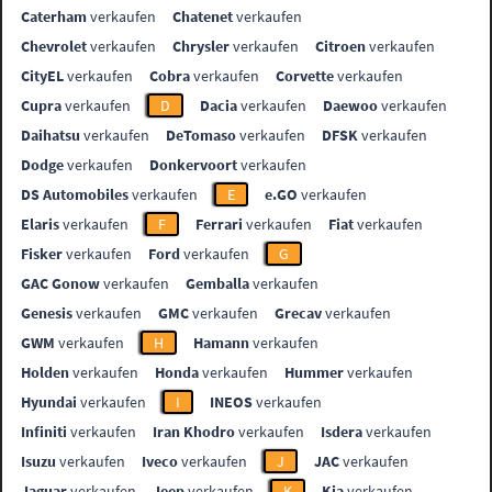
Caterham
verkaufen
Chatenet
verkaufen
Chevrolet
verkaufen
Chrysler
verkaufen
Citroen
verkaufen
CityEL
verkaufen
Cobra
verkaufen
Corvette
verkaufen
Cupra
verkaufen
D
Dacia
verkaufen
Daewoo
verkaufen
Daihatsu
verkaufen
DeTomaso
verkaufen
DFSK
verkaufen
Dodge
verkaufen
Donkervoort
verkaufen
DS Automobiles
verkaufen
E
e.GO
verkaufen
Elaris
verkaufen
F
Ferrari
verkaufen
Fiat
verkaufen
Fisker
verkaufen
Ford
verkaufen
G
GAC Gonow
verkaufen
Gemballa
verkaufen
Genesis
verkaufen
GMC
verkaufen
Grecav
verkaufen
GWM
verkaufen
H
Hamann
verkaufen
Holden
verkaufen
Honda
verkaufen
Hummer
verkaufen
Hyundai
verkaufen
I
INEOS
verkaufen
Infiniti
verkaufen
Iran Khodro
verkaufen
Isdera
verkaufen
Isuzu
verkaufen
Iveco
verkaufen
J
JAC
verkaufen
Jaguar
verkaufen
Jeep
verkaufen
K
Kia
verkaufen