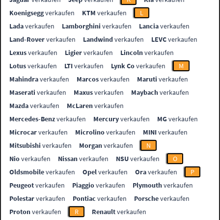
Koenigsegg
verkaufen
KTM
verkaufen
L
Lada
verkaufen
Lamborghini
verkaufen
Lancia
verkaufen
Land-Rover
verkaufen
Landwind
verkaufen
LEVC
verkaufen
Lexus
verkaufen
Ligier
verkaufen
Lincoln
verkaufen
Lotus
verkaufen
LTI
verkaufen
Lynk Co
verkaufen
M
Mahindra
verkaufen
Marcos
verkaufen
Maruti
verkaufen
Maserati
verkaufen
Maxus
verkaufen
Maybach
verkaufen
Mazda
verkaufen
McLaren
verkaufen
Mercedes-Benz
verkaufen
Mercury
verkaufen
MG
verkaufen
Microcar
verkaufen
Microlino
verkaufen
MINI
verkaufen
Mitsubishi
verkaufen
Morgan
verkaufen
N
Nio
verkaufen
Nissan
verkaufen
NSU
verkaufen
O
Oldsmobile
verkaufen
Opel
verkaufen
Ora
verkaufen
P
Peugeot
verkaufen
Piaggio
verkaufen
Plymouth
verkaufen
Polestar
verkaufen
Pontiac
verkaufen
Porsche
verkaufen
Proton
verkaufen
R
Renault
verkaufen