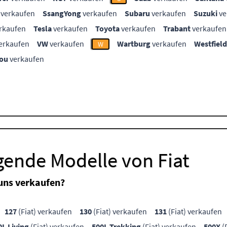
verkaufen
SsangYong
verkaufen
Subaru
verkaufen
Suzuki
ve
rkaufen
Tesla
verkaufen
Toyota
verkaufen
Trabant
verkaufen
erkaufen
VW
verkaufen
Wartburg
verkaufen
Westfield
W
ou
verkaufen
gende Modelle von Fiat
uns verkaufen?
127
(Fiat) verkaufen
130
(Fiat) verkaufen
131
(Fiat) verkaufen
0L Living
(Fiat) verkaufen
500L Trekking
(Fiat) verkaufen
500X
(