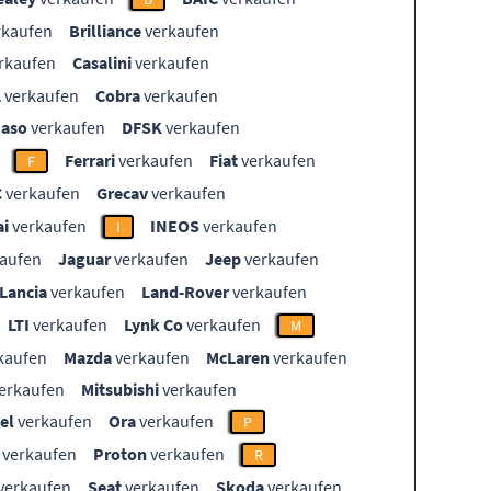
rkaufen
Brilliance
verkaufen
rkaufen
Casalini
verkaufen
L
verkaufen
Cobra
verkaufen
aso
verkaufen
DFSK
verkaufen
Ferrari
verkaufen
Fiat
verkaufen
F
C
verkaufen
Grecav
verkaufen
i
verkaufen
INEOS
verkaufen
I
aufen
Jaguar
verkaufen
Jeep
verkaufen
Lancia
verkaufen
Land-Rover
verkaufen
LTI
verkaufen
Lynk Co
verkaufen
M
kaufen
Mazda
verkaufen
McLaren
verkaufen
erkaufen
Mitsubishi
verkaufen
el
verkaufen
Ora
verkaufen
P
verkaufen
Proton
verkaufen
R
verkaufen
Seat
verkaufen
Skoda
verkaufen