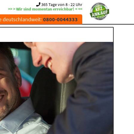
365 Tage von 8 - 22 Uhr
>> > Wir sind momentan erreichbar! < <<
e deutschlandweit:
0800-0044333