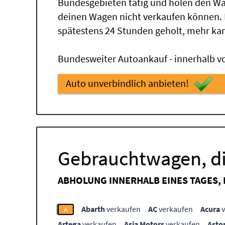
Bundesgebieten tätig und holen den Wa
deinen Wagen nicht verkaufen können.
spätestens 24 Stunden geholt, mehr ka
Bundesweiter Autoankauf - innerhalb vo
Auto unverbindlich anbieten!
Gebrauchtwagen, di
ABHOLUNG INNERHALB EINES TAGES,
Abarth
verkaufen
AC
verkaufen
Acura
v
A
Artega
verkaufen
Asia Motors
verkaufen
Asto