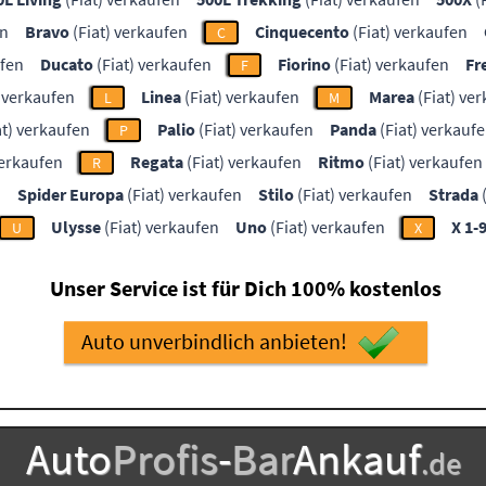
en
Bravo
(Fiat) verkaufen
Cinquecento
(Fiat) verkaufen
C
ufen
Ducato
(Fiat) verkaufen
Fiorino
(Fiat) verkaufen
Fr
F
) verkaufen
Linea
(Fiat) verkaufen
Marea
(Fiat) ve
L
M
at) verkaufen
Palio
(Fiat) verkaufen
Panda
(Fiat) verkauf
P
verkaufen
Regata
(Fiat) verkaufen
Ritmo
(Fiat) verkaufen
R
n
Spider Europa
(Fiat) verkaufen
Stilo
(Fiat) verkaufen
Strada
(
Ulysse
(Fiat) verkaufen
Uno
(Fiat) verkaufen
X 1-
U
X
Unser Service ist für Dich 100% kostenlos
Auto unverbindlich anbieten!
Auto
Profis
-
Bar
Ankauf
.de