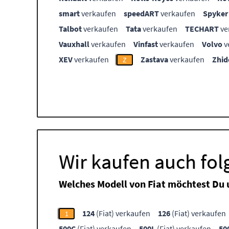
smart
verkaufen
speedART
verkaufen
Spyker
Talbot
verkaufen
Tata
verkaufen
TECHART
ve
Vauxhall
verkaufen
Vinfast
verkaufen
Volvo
v
XEV
verkaufen
Zastava
verkaufen
Zhid
Z
Wir kaufen auch fol
Welches Modell von Fiat möchtest Du 
124
(Fiat) verkaufen
126
(Fiat) verkaufen
1
500C
(Fiat) verkaufen
500L
(Fiat) verkaufen
50