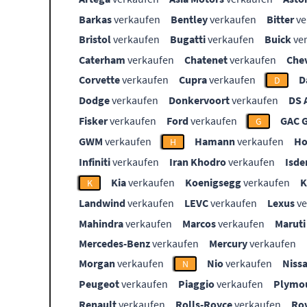
Barkas
verkaufen
Bentley
verkaufen
Bitter
ve
Bristol
verkaufen
Bugatti
verkaufen
Buick
ve
Caterham
verkaufen
Chatenet
verkaufen
Che
Corvette
verkaufen
Cupra
verkaufen
D
D
Dodge
verkaufen
Donkervoort
verkaufen
DS 
Fisker
verkaufen
Ford
verkaufen
GAC 
G
GWM
verkaufen
Hamann
verkaufen
Ho
H
Infiniti
verkaufen
Iran Khodro
verkaufen
Isde
Kia
verkaufen
Koenigsegg
verkaufen
K
Landwind
verkaufen
LEVC
verkaufen
Lexus
ve
Mahindra
verkaufen
Marcos
verkaufen
Maruti
Mercedes-Benz
verkaufen
Mercury
verkaufen
Morgan
verkaufen
Nio
verkaufen
Niss
N
Peugeot
verkaufen
Piaggio
verkaufen
Plymo
Renault
verkaufen
Rolls-Royce
verkaufen
Ro