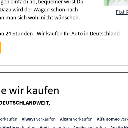
gen einfach ab, bequemer wirst Du
 Dazu wird der Wagen schon nach
Fiat 
nn man sich wohl nicht wünschen.
n 24 Stunden - Wir kaufen Ihr Auto in Deutschland
e wir kaufen
 DEUTSCHLANDWEIT,
erkaufen
Aiways
verkaufen
Aixam
verkaufen
Alfa Romeo
ver
n Martin
verkaufen
Audi
verkaufen
Austin
verkaufen
Austin H