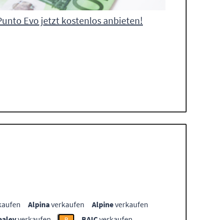
Punto Evo jetzt kostenlos anbieten!
kaufen
Alpina
verkaufen
Alpine
verkaufen
ealey
verkaufen
BAIC
verkaufen
B