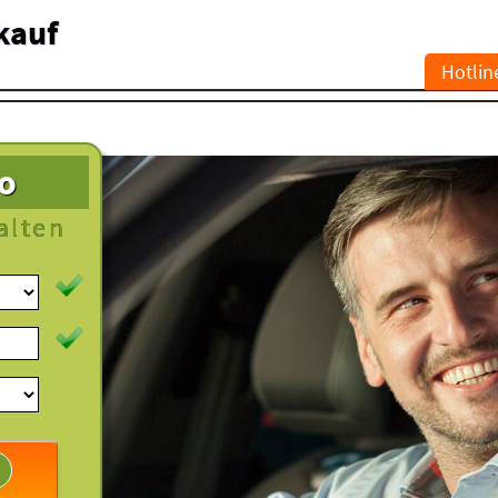
kauf
Hotlin
to
alten