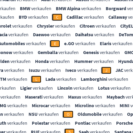
rkaufen
BMW
verkaufen
BMW Alpina
verkaufen
Borgward
ve
rkaufen
BYD
verkaufen
Cadillac
verkaufen
Callaway
ve
C
vrolet
verkaufen
Chrysler
verkaufen
Citroen
verkaufen
CityE
acia
verkaufen
Daewoo
verkaufen
Daihatsu
verkaufen
DeTom
Automobiles
verkaufen
e.GO
verkaufen
Elaris
verkaufen
E
Gonow
verkaufen
Gemballa
verkaufen
Genesis
verkaufen
GM
lden
verkaufen
Honda
verkaufen
Hummer
verkaufen
Hyunda
ra
verkaufen
Isuzu
verkaufen
Iveco
verkaufen
JAC
verk
J
KTM
verkaufen
Lada
verkaufen
Lamborghini
verkaufen
L
rkaufen
Ligier
verkaufen
Lincoln
verkaufen
Lotus
verkaufen
verkaufen
Maserati
verkaufen
Maxus
verkaufen
Maybach
ver
MG
verkaufen
Microcar
verkaufen
Microlino
verkaufen
MINI
v
an
verkaufen
NSU
verkaufen
Oldsmobile
verkaufen
Op
O
uth
verkaufen
Polestar
verkaufen
Pontiac
verkaufen
Porsche
ver
verkaufen
RUF
verkaufen
Saab
verkaufen
Santana
S