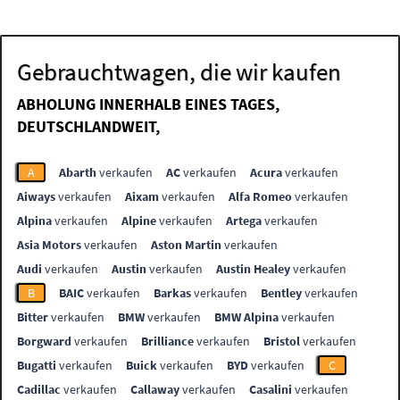
Gebrauchtwagen, die wir kaufen
ABHOLUNG INNERHALB EINES TAGES,
DEUTSCHLANDWEIT,
A
Abarth
verkaufen
AC
verkaufen
Acura
verkaufen
Aiways
verkaufen
Aixam
verkaufen
Alfa Romeo
verkaufen
Alpina
verkaufen
Alpine
verkaufen
Artega
verkaufen
Asia Motors
verkaufen
Aston Martin
verkaufen
Audi
verkaufen
Austin
verkaufen
Austin Healey
verkaufen
B
BAIC
verkaufen
Barkas
verkaufen
Bentley
verkaufen
Bitter
verkaufen
BMW
verkaufen
BMW Alpina
verkaufen
Borgward
verkaufen
Brilliance
verkaufen
Bristol
verkaufen
Bugatti
verkaufen
Buick
verkaufen
BYD
verkaufen
C
Cadillac
verkaufen
Callaway
verkaufen
Casalini
verkaufen