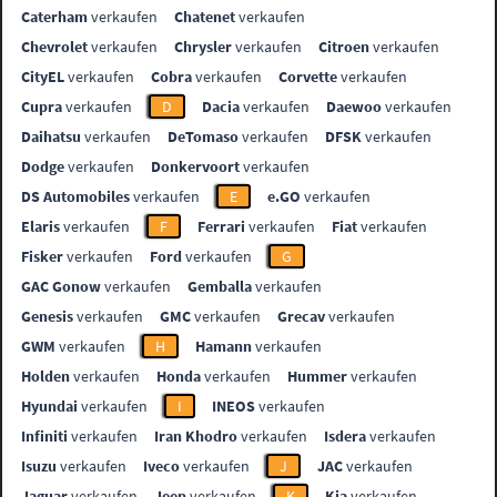
Caterham
verkaufen
Chatenet
verkaufen
Chevrolet
verkaufen
Chrysler
verkaufen
Citroen
verkaufen
CityEL
verkaufen
Cobra
verkaufen
Corvette
verkaufen
Cupra
verkaufen
D
Dacia
verkaufen
Daewoo
verkaufen
Daihatsu
verkaufen
DeTomaso
verkaufen
DFSK
verkaufen
Dodge
verkaufen
Donkervoort
verkaufen
DS Automobiles
verkaufen
E
e.GO
verkaufen
Elaris
verkaufen
F
Ferrari
verkaufen
Fiat
verkaufen
Fisker
verkaufen
Ford
verkaufen
G
GAC Gonow
verkaufen
Gemballa
verkaufen
Genesis
verkaufen
GMC
verkaufen
Grecav
verkaufen
GWM
verkaufen
H
Hamann
verkaufen
Holden
verkaufen
Honda
verkaufen
Hummer
verkaufen
Hyundai
verkaufen
I
INEOS
verkaufen
Infiniti
verkaufen
Iran Khodro
verkaufen
Isdera
verkaufen
Isuzu
verkaufen
Iveco
verkaufen
J
JAC
verkaufen
Jaguar
verkaufen
Jeep
verkaufen
K
Kia
verkaufen