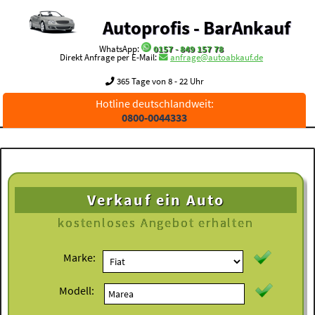
Autoprofis - BarAnkauf
WhatsApp:
0157 - 849 157 78
Direkt Anfrage per E-Mail:
anfrage@autoabkauf.de
365 Tage von 8 - 22 Uhr
Hotline deutschlandweit:
0800-0044333
Verkauf ein Auto
kostenloses
Angebot erhalten
Marke:
Modell: