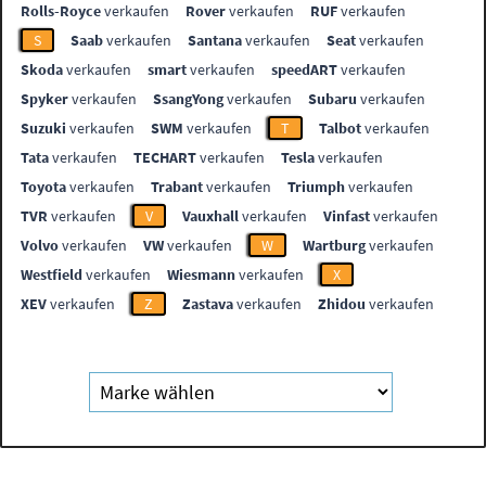
Rolls-Royce
verkaufen
Rover
verkaufen
RUF
verkaufen
S
Saab
verkaufen
Santana
verkaufen
Seat
verkaufen
Skoda
verkaufen
smart
verkaufen
speedART
verkaufen
Spyker
verkaufen
SsangYong
verkaufen
Subaru
verkaufen
Suzuki
verkaufen
SWM
verkaufen
T
Talbot
verkaufen
Tata
verkaufen
TECHART
verkaufen
Tesla
verkaufen
Toyota
verkaufen
Trabant
verkaufen
Triumph
verkaufen
TVR
verkaufen
V
Vauxhall
verkaufen
Vinfast
verkaufen
Volvo
verkaufen
VW
verkaufen
W
Wartburg
verkaufen
Westfield
verkaufen
Wiesmann
verkaufen
X
XEV
verkaufen
Z
Zastava
verkaufen
Zhidou
verkaufen