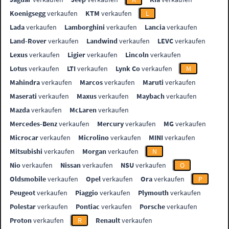
Koenigsegg
verkaufen
KTM
verkaufen
L
Lada
verkaufen
Lamborghini
verkaufen
Lancia
verkaufen
Land-Rover
verkaufen
Landwind
verkaufen
LEVC
verkaufen
Lexus
verkaufen
Ligier
verkaufen
Lincoln
verkaufen
Lotus
verkaufen
LTI
verkaufen
Lynk Co
verkaufen
M
Mahindra
verkaufen
Marcos
verkaufen
Maruti
verkaufen
Maserati
verkaufen
Maxus
verkaufen
Maybach
verkaufen
Mazda
verkaufen
McLaren
verkaufen
Mercedes-Benz
verkaufen
Mercury
verkaufen
MG
verkaufen
Microcar
verkaufen
Microlino
verkaufen
MINI
verkaufen
Mitsubishi
verkaufen
Morgan
verkaufen
N
Nio
verkaufen
Nissan
verkaufen
NSU
verkaufen
O
Oldsmobile
verkaufen
Opel
verkaufen
Ora
verkaufen
P
Peugeot
verkaufen
Piaggio
verkaufen
Plymouth
verkaufen
Polestar
verkaufen
Pontiac
verkaufen
Porsche
verkaufen
Proton
verkaufen
R
Renault
verkaufen