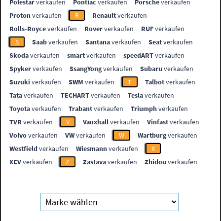
Polestar
verkaufen
Pontiac
verkaufen
Porsche
verkaufen
Proton
verkaufen
R
Renault
verkaufen
Rolls-Royce
verkaufen
Rover
verkaufen
RUF
verkaufen
S
Saab
verkaufen
Santana
verkaufen
Seat
verkaufen
Skoda
verkaufen
smart
verkaufen
speedART
verkaufen
Spyker
verkaufen
SsangYong
verkaufen
Subaru
verkaufen
Suzuki
verkaufen
SWM
verkaufen
T
Talbot
verkaufen
Tata
verkaufen
TECHART
verkaufen
Tesla
verkaufen
Toyota
verkaufen
Trabant
verkaufen
Triumph
verkaufen
TVR
verkaufen
V
Vauxhall
verkaufen
Vinfast
verkaufen
Volvo
verkaufen
VW
verkaufen
W
Wartburg
verkaufen
Westfield
verkaufen
Wiesmann
verkaufen
X
XEV
verkaufen
Z
Zastava
verkaufen
Zhidou
verkaufen