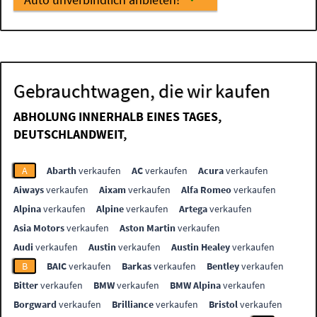
Gebrauchtwagen, die wir kaufen
ABHOLUNG INNERHALB EINES TAGES,
DEUTSCHLANDWEIT,
A
Abarth
verkaufen
AC
verkaufen
Acura
verkaufen
Aiways
verkaufen
Aixam
verkaufen
Alfa Romeo
verkaufen
Alpina
verkaufen
Alpine
verkaufen
Artega
verkaufen
Asia Motors
verkaufen
Aston Martin
verkaufen
Audi
verkaufen
Austin
verkaufen
Austin Healey
verkaufen
B
BAIC
verkaufen
Barkas
verkaufen
Bentley
verkaufen
Bitter
verkaufen
BMW
verkaufen
BMW Alpina
verkaufen
Borgward
verkaufen
Brilliance
verkaufen
Bristol
verkaufen