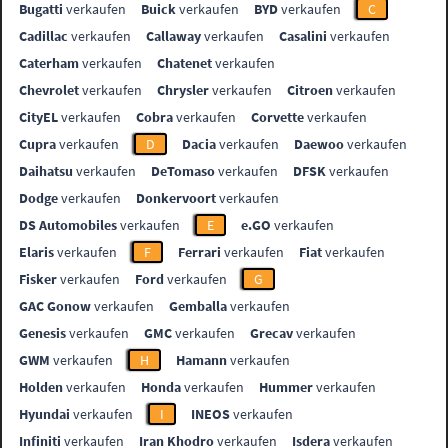
Bugatti
verkaufen
Buick
verkaufen
BYD
verkaufen
C
Cadillac
verkaufen
Callaway
verkaufen
Casalini
verkaufen
Caterham
verkaufen
Chatenet
verkaufen
Chevrolet
verkaufen
Chrysler
verkaufen
Citroen
verkaufen
CityEL
verkaufen
Cobra
verkaufen
Corvette
verkaufen
Cupra
verkaufen
D
Dacia
verkaufen
Daewoo
verkaufen
Daihatsu
verkaufen
DeTomaso
verkaufen
DFSK
verkaufen
Dodge
verkaufen
Donkervoort
verkaufen
DS Automobiles
verkaufen
E
e.GO
verkaufen
Elaris
verkaufen
F
Ferrari
verkaufen
Fiat
verkaufen
Fisker
verkaufen
Ford
verkaufen
G
GAC Gonow
verkaufen
Gemballa
verkaufen
Genesis
verkaufen
GMC
verkaufen
Grecav
verkaufen
GWM
verkaufen
H
Hamann
verkaufen
Holden
verkaufen
Honda
verkaufen
Hummer
verkaufen
Hyundai
verkaufen
I
INEOS
verkaufen
Infiniti
verkaufen
Iran Khodro
verkaufen
Isdera
verkaufen