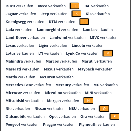
Isuzu
verkaufen
Iveco
verkaufen
J
JAC
verkaufen
Jaguar
verkaufen
Jeep
verkaufen
K
Kia
verkaufen
Koenigsegg
verkaufen
KTM
verkaufen
L
Lada
verkaufen
Lamborghini
verkaufen
Lancia
verkaufen
Land-Rover
verkaufen
Landwind
verkaufen
LEVC
verkaufen
Lexus
verkaufen
Ligier
verkaufen
Lincoln
verkaufen
Lotus
verkaufen
LTI
verkaufen
Lynk Co
verkaufen
M
Mahindra
verkaufen
Marcos
verkaufen
Maruti
verkaufen
Maserati
verkaufen
Maxus
verkaufen
Maybach
verkaufen
Mazda
verkaufen
McLaren
verkaufen
Mercedes-Benz
verkaufen
Mercury
verkaufen
MG
verkaufen
Microcar
verkaufen
Microlino
verkaufen
MINI
verkaufen
Mitsubishi
verkaufen
Morgan
verkaufen
N
Nio
verkaufen
Nissan
verkaufen
NSU
verkaufen
O
Oldsmobile
verkaufen
Opel
verkaufen
Ora
verkaufen
P
Peugeot
verkaufen
Piaggio
verkaufen
Plymouth
verkaufen