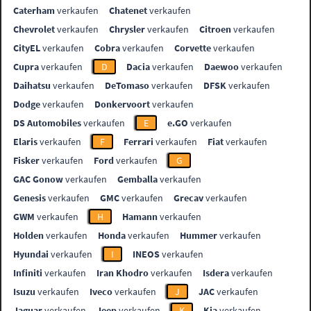
Caterham
verkaufen
Chatenet
verkaufen
Chevrolet
verkaufen
Chrysler
verkaufen
Citroen
verkaufen
CityEL
verkaufen
Cobra
verkaufen
Corvette
verkaufen
Cupra
verkaufen
D
Dacia
verkaufen
Daewoo
verkaufen
Daihatsu
verkaufen
DeTomaso
verkaufen
DFSK
verkaufen
Dodge
verkaufen
Donkervoort
verkaufen
DS Automobiles
verkaufen
E
e.GO
verkaufen
Elaris
verkaufen
F
Ferrari
verkaufen
Fiat
verkaufen
Fisker
verkaufen
Ford
verkaufen
G
GAC Gonow
verkaufen
Gemballa
verkaufen
Genesis
verkaufen
GMC
verkaufen
Grecav
verkaufen
GWM
verkaufen
H
Hamann
verkaufen
Holden
verkaufen
Honda
verkaufen
Hummer
verkaufen
Hyundai
verkaufen
I
INEOS
verkaufen
Infiniti
verkaufen
Iran Khodro
verkaufen
Isdera
verkaufen
Isuzu
verkaufen
Iveco
verkaufen
J
JAC
verkaufen
Jaguar
verkaufen
Jeep
verkaufen
K
Kia
verkaufen