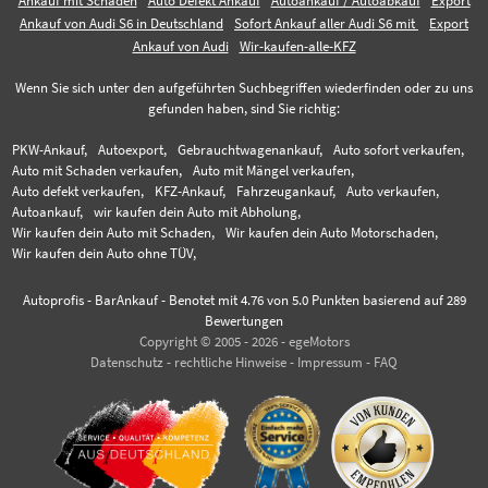
Ankauf mit Schaden
Auto Defekt Ankauf
Autoankauf / Autoabkauf
Export
Ankauf von Audi S6 in Deutschland
Sofort Ankauf aller Audi S6 mit
Export
Ankauf von Audi
Wir-kaufen-alle-KFZ
Wenn Sie sich unter den aufgeführten Suchbegriffen wiederfinden oder zu uns
gefunden haben, sind Sie richtig:
PKW-Ankauf,
Autoexport,
Gebrauchtwagenankauf,
Auto sofort verkaufen,
Auto mit Schaden verkaufen,
Auto mit Mängel verkaufen,
Auto defekt verkaufen,
KFZ-Ankauf,
Fahrzeugankauf,
Auto verkaufen,
Autoankauf,
wir kaufen dein Auto mit Abholung,
Wir kaufen dein Auto mit Schaden,
Wir kaufen dein Auto Motorschaden,
Wir kaufen dein Auto ohne TÜV,
Autoprofis - BarAnkauf
-
Benotet mit
4.76
von 5.0 Punkten basierend auf
289
Bewertungen
Copyright © 2005 - 2026 - egeMotors
Datenschutz
-
rechtliche Hinweise
-
Impressum
-
FAQ