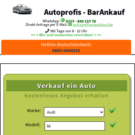
Autoprofis - BarAnkauf
WhatsApp:
0157 - 849 157 78
Direkt Anfrage per E-Mail:
anfrage@autoabkauf.de
365 Tage von 8 - 22 Uhr
>> > Wir sind momentan erreichbar! < <<
Hotline deutschlandweit:
0800-0044333
Verkauf ein Auto
kostenloses
Angebot erhalten
Marke:
Modell: