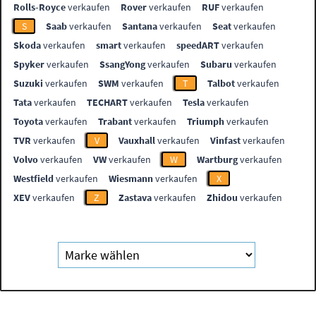
Rolls-Royce
verkaufen
Rover
verkaufen
RUF
verkaufen
S
Saab
verkaufen
Santana
verkaufen
Seat
verkaufen
Skoda
verkaufen
smart
verkaufen
speedART
verkaufen
Spyker
verkaufen
SsangYong
verkaufen
Subaru
verkaufen
Suzuki
verkaufen
SWM
verkaufen
T
Talbot
verkaufen
Tata
verkaufen
TECHART
verkaufen
Tesla
verkaufen
Toyota
verkaufen
Trabant
verkaufen
Triumph
verkaufen
TVR
verkaufen
V
Vauxhall
verkaufen
Vinfast
verkaufen
Volvo
verkaufen
VW
verkaufen
W
Wartburg
verkaufen
Westfield
verkaufen
Wiesmann
verkaufen
X
XEV
verkaufen
Z
Zastava
verkaufen
Zhidou
verkaufen