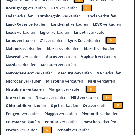
Koenigsegg
verkaufen
KTM
verkaufen
L
Lada
verkaufen
Lamborghini
verkaufen
Lancia
verkaufen
Land-Rover
verkaufen
Landwind
verkaufen
LEVC
verkaufen
Lexus
verkaufen
Ligier
verkaufen
Lincoln
verkaufen
Lotus
verkaufen
LTI
verkaufen
Lynk Co
verkaufen
M
Mahindra
verkaufen
Marcos
verkaufen
Maruti
verkaufen
Maserati
verkaufen
Maxus
verkaufen
Maybach
verkaufen
Mazda
verkaufen
McLaren
verkaufen
Mercedes-Benz
verkaufen
Mercury
verkaufen
MG
verkaufen
Microcar
verkaufen
Microlino
verkaufen
MINI
verkaufen
Mitsubishi
verkaufen
Morgan
verkaufen
N
Nio
verkaufen
Nissan
verkaufen
NSU
verkaufen
O
Oldsmobile
verkaufen
Opel
verkaufen
Ora
verkaufen
P
Peugeot
verkaufen
Piaggio
verkaufen
Plymouth
verkaufen
Polestar
verkaufen
Pontiac
verkaufen
Porsche
verkaufen
Proton
verkaufen
R
Renault
verkaufen