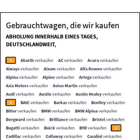
Gebrauchtwagen, die wir kaufen
ABHOLUNG INNERHALB EINES TAGES,
DEUTSCHLANDWEIT,
A
Abarth
verkaufen
AC
verkaufen
Acura
verkaufen
Aiways
verkaufen
Aixam
verkaufen
Alfa Romeo
verkaufen
Alpina
verkaufen
Alpine
verkaufen
Artega
verkaufen
Asia Motors
verkaufen
Aston Martin
verkaufen
Audi
verkaufen
Austin
verkaufen
Austin Healey
verkaufen
B
BAIC
verkaufen
Barkas
verkaufen
Bentley
verkaufen
Bitter
verkaufen
BMW
verkaufen
BMW Alpina
verkaufen
Borgward
verkaufen
Brilliance
verkaufen
Bristol
verkaufen
Bugatti
verkaufen
Buick
verkaufen
BYD
verkaufen
C
Cadillac
verkaufen
Callaway
verkaufen
Casalini
verkaufen