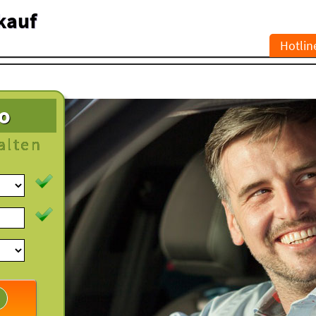
kauf
Hotlin
to
alten