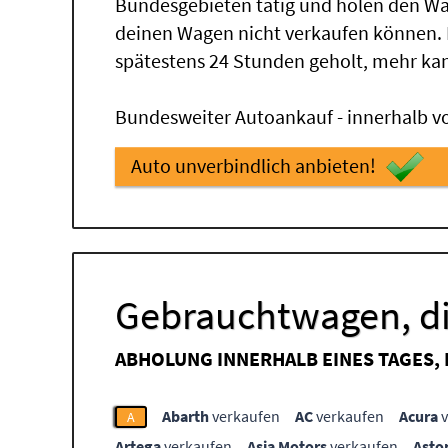
Bundesgebieten tätig und holen den Wa
deinen Wagen nicht verkaufen können.
spätestens 24 Stunden geholt, mehr ka
Bundesweiter Autoankauf - innerhalb vo
Auto unverbindlich anbieten!
Gebrauchtwagen, di
ABHOLUNG INNERHALB EINES TAGES,
Abarth
verkaufen
AC
verkaufen
Acura
v
A
Artega
verkaufen
Asia Motors
verkaufen
Asto