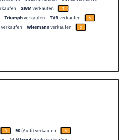
rkaufen
SWM
verkaufen
T
Triumph
verkaufen
TVR
verkaufen
V
verkaufen
Wiesmann
verkaufen
X
90
(Audi) verkaufen
9
A
en
A4 Allroad
(Audi) verkaufen