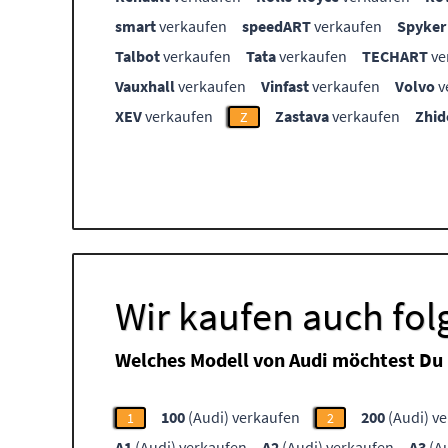
smart
verkaufen
speedART
verkaufen
Spyker
Talbot
verkaufen
Tata
verkaufen
TECHART
ve
Vauxhall
verkaufen
Vinfast
verkaufen
Volvo
v
XEV
verkaufen
Zastava
verkaufen
Zhid
Z
Wir kaufen auch fo
Welches Modell von Audi möchtest Du
100
(Audi) verkaufen
200
(Audi) v
1
2
A1
(Audi) verkaufen
A2
(Audi) verkaufen
A3
(Au