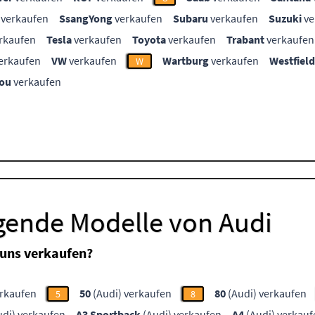
verkaufen
SsangYong
verkaufen
Subaru
verkaufen
Suzuki
ve
rkaufen
Tesla
verkaufen
Toyota
verkaufen
Trabant
verkaufen
erkaufen
VW
verkaufen
Wartburg
verkaufen
Westfield
W
ou
verkaufen
lgende Modelle von Audi
 uns verkaufen?
erkaufen
50
(Audi) verkaufen
80
(Audi) verkaufen
5
8
di) verkaufen
A3 Sportback
(Audi) verkaufen
A4
(Audi) verkauf