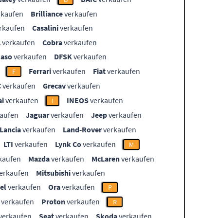
rkaufen
Brilliance
verkaufen
rkaufen
Casalini
verkaufen
L
verkaufen
Cobra
verkaufen
aso
verkaufen
DFSK
verkaufen
Ferrari
verkaufen
Fiat
verkaufen
F
C
verkaufen
Grecav
verkaufen
i
verkaufen
INEOS
verkaufen
I
aufen
Jaguar
verkaufen
Jeep
verkaufen
Lancia
verkaufen
Land-Rover
verkaufen
LTI
verkaufen
Lynk Co
verkaufen
M
kaufen
Mazda
verkaufen
McLaren
verkaufen
erkaufen
Mitsubishi
verkaufen
el
verkaufen
Ora
verkaufen
P
verkaufen
Proton
verkaufen
R
verkaufen
Seat
verkaufen
Skoda
verkaufen