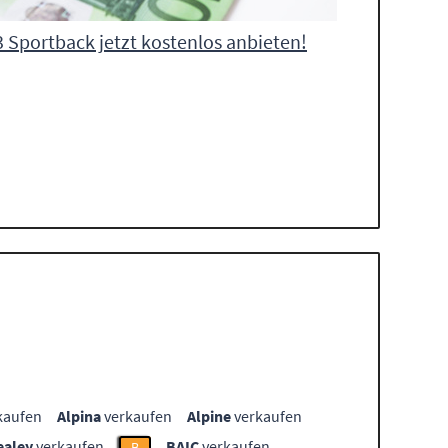
3 Sportback jetzt kostenlos anbieten!
kaufen
Alpina
verkaufen
Alpine
verkaufen
ealey
verkaufen
BAIC
verkaufen
B