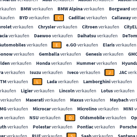
rkaufen
BMW
verkaufen
BMW Alpina
verkaufen
Borgward
ve
rkaufen
BYD
verkaufen
Cadillac
verkaufen
Callaway
ve
C
vrolet
verkaufen
Chrysler
verkaufen
Citroen
verkaufen
CityE
acia
verkaufen
Daewoo
verkaufen
Daihatsu
verkaufen
DeTom
Automobiles
verkaufen
e.GO
verkaufen
Elaris
verkaufen
E
Gonow
verkaufen
Gemballa
verkaufen
Genesis
verkaufen
GM
lden
verkaufen
Honda
verkaufen
Hummer
verkaufen
Hyunda
ra
verkaufen
Isuzu
verkaufen
Iveco
verkaufen
JAC
verk
J
KTM
verkaufen
Lada
verkaufen
Lamborghini
verkaufen
L
rkaufen
Ligier
verkaufen
Lincoln
verkaufen
Lotus
verkaufen
verkaufen
Maserati
verkaufen
Maxus
verkaufen
Maybach
ver
MG
verkaufen
Microcar
verkaufen
Microlino
verkaufen
MINI
v
an
verkaufen
NSU
verkaufen
Oldsmobile
verkaufen
Op
O
uth
verkaufen
Polestar
verkaufen
Pontiac
verkaufen
Porsche
ver
verkaufen
RUF
verkaufen
Saab
verkaufen
Santana
S