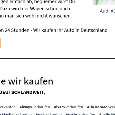
gen einfach ab, bequemer wirst Du
 Dazu wird der Wagen schon nach
Audi A
nn man sich wohl nicht wünschen.
n 24 Stunden - Wir kaufen Ihr Auto in Deutschland
e wir kaufen
 DEUTSCHLANDWEIT,
erkaufen
Aiways
verkaufen
Aixam
verkaufen
Alfa Romeo
ver
n Martin
verkaufen
Audi
verkaufen
Austin
verkaufen
Austin H