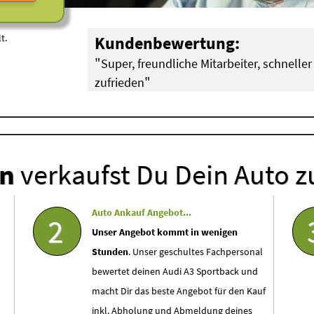
t.
Kundenbewertung:
"
Super, freundliche Mitarbeiter, schneller 
"
zufrieden
Werner Stommel aus Köln (
Audi A4 mit Motorsch
en
verkaufst Du Dein Auto z
Auto Ankauf Angebot...
2
Unser Angebot kommt in wenigen
Stunden
. Unser geschultes Fachpersonal
bewertet deinen Audi A3 Sportback und
macht Dir das beste Angebot für den Kauf
inkl. Abholung und Abmeldung deines