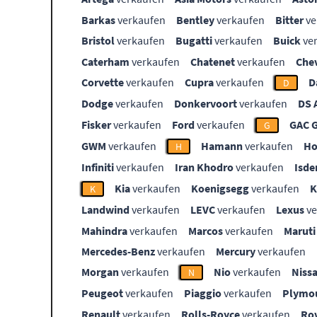
Barkas
verkaufen
Bentley
verkaufen
Bitter
ve
Bristol
verkaufen
Bugatti
verkaufen
Buick
ve
Caterham
verkaufen
Chatenet
verkaufen
Che
Corvette
verkaufen
Cupra
verkaufen
D
D
Dodge
verkaufen
Donkervoort
verkaufen
DS 
Fisker
verkaufen
Ford
verkaufen
GAC 
G
GWM
verkaufen
Hamann
verkaufen
Ho
H
Infiniti
verkaufen
Iran Khodro
verkaufen
Isde
Kia
verkaufen
Koenigsegg
verkaufen
K
Landwind
verkaufen
LEVC
verkaufen
Lexus
ve
Mahindra
verkaufen
Marcos
verkaufen
Maruti
Mercedes-Benz
verkaufen
Mercury
verkaufen
Morgan
verkaufen
Nio
verkaufen
Niss
N
Peugeot
verkaufen
Piaggio
verkaufen
Plymo
Renault
verkaufen
Rolls-Royce
verkaufen
Ro