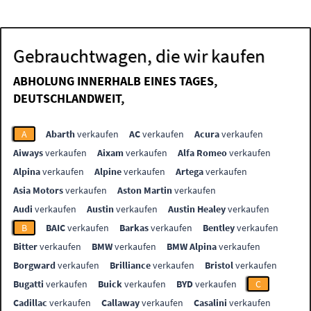
Gebrauchtwagen, die wir kaufen
ABHOLUNG INNERHALB EINES TAGES,
DEUTSCHLANDWEIT,
A
Abarth
verkaufen
AC
verkaufen
Acura
verkaufen
Aiways
verkaufen
Aixam
verkaufen
Alfa Romeo
verkaufen
Alpina
verkaufen
Alpine
verkaufen
Artega
verkaufen
Asia Motors
verkaufen
Aston Martin
verkaufen
Audi
verkaufen
Austin
verkaufen
Austin Healey
verkaufen
B
BAIC
verkaufen
Barkas
verkaufen
Bentley
verkaufen
Bitter
verkaufen
BMW
verkaufen
BMW Alpina
verkaufen
Borgward
verkaufen
Brilliance
verkaufen
Bristol
verkaufen
Bugatti
verkaufen
Buick
verkaufen
BYD
verkaufen
C
Cadillac
verkaufen
Callaway
verkaufen
Casalini
verkaufen