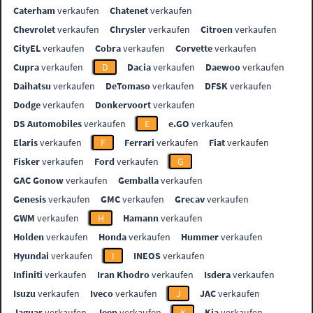
Caterham
verkaufen
Chatenet
verkaufen
Chevrolet
verkaufen
Chrysler
verkaufen
Citroen
verkaufen
CityEL
verkaufen
Cobra
verkaufen
Corvette
verkaufen
Cupra
verkaufen
D
Dacia
verkaufen
Daewoo
verkaufen
Daihatsu
verkaufen
DeTomaso
verkaufen
DFSK
verkaufen
Dodge
verkaufen
Donkervoort
verkaufen
DS Automobiles
verkaufen
E
e.GO
verkaufen
Elaris
verkaufen
F
Ferrari
verkaufen
Fiat
verkaufen
Fisker
verkaufen
Ford
verkaufen
G
GAC Gonow
verkaufen
Gemballa
verkaufen
Genesis
verkaufen
GMC
verkaufen
Grecav
verkaufen
GWM
verkaufen
H
Hamann
verkaufen
Holden
verkaufen
Honda
verkaufen
Hummer
verkaufen
Hyundai
verkaufen
I
INEOS
verkaufen
Infiniti
verkaufen
Iran Khodro
verkaufen
Isdera
verkaufen
Isuzu
verkaufen
Iveco
verkaufen
J
JAC
verkaufen
Jaguar
verkaufen
Jeep
verkaufen
K
Kia
verkaufen