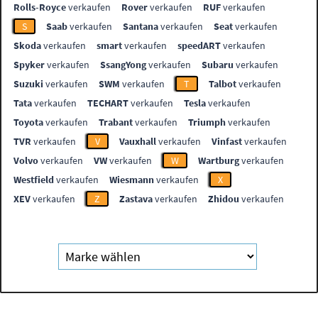
Rolls-Royce
verkaufen
Rover
verkaufen
RUF
verkaufen
S
Saab
verkaufen
Santana
verkaufen
Seat
verkaufen
Skoda
verkaufen
smart
verkaufen
speedART
verkaufen
Spyker
verkaufen
SsangYong
verkaufen
Subaru
verkaufen
Suzuki
verkaufen
SWM
verkaufen
T
Talbot
verkaufen
Tata
verkaufen
TECHART
verkaufen
Tesla
verkaufen
Toyota
verkaufen
Trabant
verkaufen
Triumph
verkaufen
TVR
verkaufen
V
Vauxhall
verkaufen
Vinfast
verkaufen
Volvo
verkaufen
VW
verkaufen
W
Wartburg
verkaufen
Westfield
verkaufen
Wiesmann
verkaufen
X
XEV
verkaufen
Z
Zastava
verkaufen
Zhidou
verkaufen