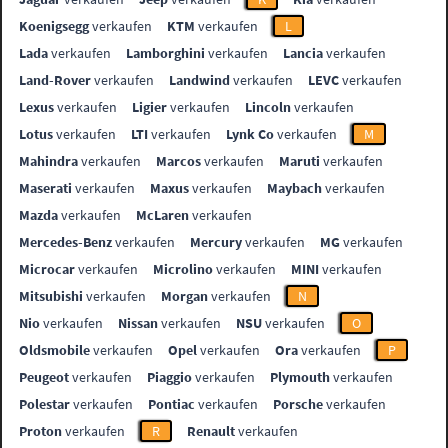
Koenigsegg
verkaufen
KTM
verkaufen
L
Lada
verkaufen
Lamborghini
verkaufen
Lancia
verkaufen
Land-Rover
verkaufen
Landwind
verkaufen
LEVC
verkaufen
Lexus
verkaufen
Ligier
verkaufen
Lincoln
verkaufen
Lotus
verkaufen
LTI
verkaufen
Lynk Co
verkaufen
M
Mahindra
verkaufen
Marcos
verkaufen
Maruti
verkaufen
Maserati
verkaufen
Maxus
verkaufen
Maybach
verkaufen
Mazda
verkaufen
McLaren
verkaufen
Mercedes-Benz
verkaufen
Mercury
verkaufen
MG
verkaufen
Microcar
verkaufen
Microlino
verkaufen
MINI
verkaufen
Mitsubishi
verkaufen
Morgan
verkaufen
N
Nio
verkaufen
Nissan
verkaufen
NSU
verkaufen
O
Oldsmobile
verkaufen
Opel
verkaufen
Ora
verkaufen
P
Peugeot
verkaufen
Piaggio
verkaufen
Plymouth
verkaufen
Polestar
verkaufen
Pontiac
verkaufen
Porsche
verkaufen
Proton
verkaufen
R
Renault
verkaufen