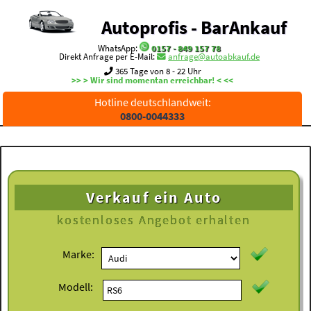
Autoprofis - BarAnkauf
WhatsApp:
0157 - 849 157 78
Direkt Anfrage per E-Mail:
anfrage@autoabkauf.de
365 Tage von 8 - 22 Uhr
>> > Wir sind momentan erreichbar! < <<
Hotline deutschlandweit:
0800-0044333
Verkauf ein Auto
kostenloses
Angebot erhalten
Marke:
Modell: