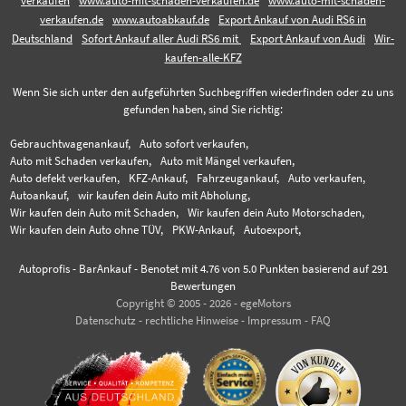
verkaufen
www.auto-mit-schaden-verkaufen.de
www.auto-mit-schaden-
verkaufen.de
www.autoabkauf.de
Export Ankauf von Audi RS6 in
Deutschland
Sofort Ankauf aller Audi RS6 mit
Export Ankauf von Audi
Wir-
kaufen-alle-KFZ
Wenn Sie sich unter den aufgeführten Suchbegriffen wiederfinden oder zu uns
gefunden haben, sind Sie richtig:
Gebrauchtwagenankauf,
Auto sofort verkaufen,
Auto mit Schaden verkaufen,
Auto mit Mängel verkaufen,
Auto defekt verkaufen,
KFZ-Ankauf,
Fahrzeugankauf,
Auto verkaufen,
Autoankauf,
wir kaufen dein Auto mit Abholung,
Wir kaufen dein Auto mit Schaden,
Wir kaufen dein Auto Motorschaden,
Wir kaufen dein Auto ohne TÜV,
PKW-Ankauf,
Autoexport,
Autoprofis - BarAnkauf
-
Benotet mit
4.76
von 5.0 Punkten basierend auf
291
Bewertungen
Copyright © 2005 - 2026 - egeMotors
Datenschutz
-
rechtliche Hinweise
-
Impressum
-
FAQ