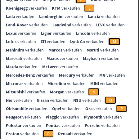
Koenigsegg
verkaufen
KTM
verkaufen
L
Lada
verkaufen
Lamborghini
verkaufen
Lancia
verkaufen
Land-Rover
verkaufen
Landwind
verkaufen
LEVC
verkaufen
Lexus
verkaufen
Ligier
verkaufen
Lincoln
verkaufen
Lotus
verkaufen
LTI
verkaufen
Lynk Co
verkaufen
M
Mahindra
verkaufen
Marcos
verkaufen
Maruti
verkaufen
Maserati
verkaufen
Maxus
verkaufen
Maybach
verkaufen
Mazda
verkaufen
McLaren
verkaufen
Mercedes-Benz
verkaufen
Mercury
verkaufen
MG
verkaufen
Microcar
verkaufen
Microlino
verkaufen
MINI
verkaufen
Mitsubishi
verkaufen
Morgan
verkaufen
N
Nio
verkaufen
Nissan
verkaufen
NSU
verkaufen
O
Oldsmobile
verkaufen
Opel
verkaufen
Ora
verkaufen
P
Peugeot
verkaufen
Piaggio
verkaufen
Plymouth
verkaufen
Polestar
verkaufen
Pontiac
verkaufen
Porsche
verkaufen
Proton
verkaufen
R
Renault
verkaufen