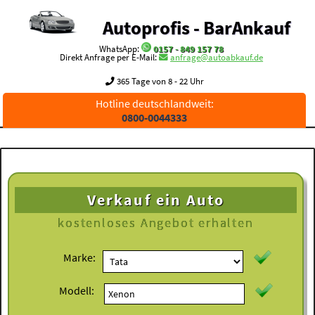
Autoprofis - BarAnkauf
WhatsApp:
0157 - 849 157 78
Direkt Anfrage per E-Mail:
anfrage@autoabkauf.de
365 Tage von 8 - 22 Uhr
Hotline deutschlandweit:
0800-0044333
Verkauf ein Auto
kostenloses
Angebot erhalten
Marke:
Modell: