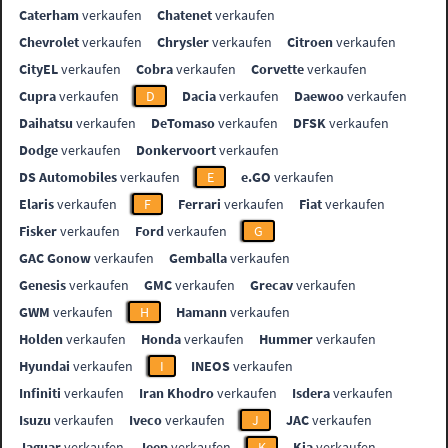
Caterham
verkaufen
Chatenet
verkaufen
Chevrolet
verkaufen
Chrysler
verkaufen
Citroen
verkaufen
CityEL
verkaufen
Cobra
verkaufen
Corvette
verkaufen
Cupra
verkaufen
D
Dacia
verkaufen
Daewoo
verkaufen
Daihatsu
verkaufen
DeTomaso
verkaufen
DFSK
verkaufen
Dodge
verkaufen
Donkervoort
verkaufen
DS Automobiles
verkaufen
E
e.GO
verkaufen
Elaris
verkaufen
F
Ferrari
verkaufen
Fiat
verkaufen
Fisker
verkaufen
Ford
verkaufen
G
GAC Gonow
verkaufen
Gemballa
verkaufen
Genesis
verkaufen
GMC
verkaufen
Grecav
verkaufen
GWM
verkaufen
H
Hamann
verkaufen
Holden
verkaufen
Honda
verkaufen
Hummer
verkaufen
Hyundai
verkaufen
I
INEOS
verkaufen
Infiniti
verkaufen
Iran Khodro
verkaufen
Isdera
verkaufen
Isuzu
verkaufen
Iveco
verkaufen
J
JAC
verkaufen
Jaguar
verkaufen
Jeep
verkaufen
K
Kia
verkaufen