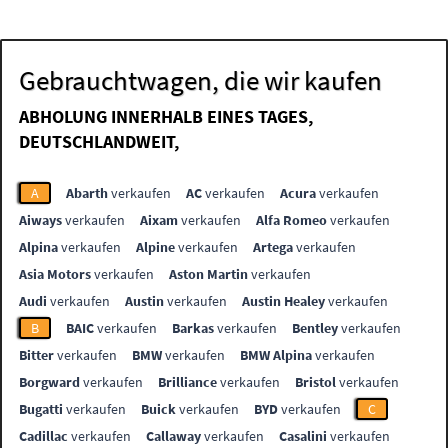
Gebrauchtwagen, die wir kaufen
ABHOLUNG INNERHALB EINES TAGES,
DEUTSCHLANDWEIT,
A
Abarth
verkaufen
AC
verkaufen
Acura
verkaufen
Aiways
verkaufen
Aixam
verkaufen
Alfa Romeo
verkaufen
Alpina
verkaufen
Alpine
verkaufen
Artega
verkaufen
Asia Motors
verkaufen
Aston Martin
verkaufen
Audi
verkaufen
Austin
verkaufen
Austin Healey
verkaufen
B
BAIC
verkaufen
Barkas
verkaufen
Bentley
verkaufen
Bitter
verkaufen
BMW
verkaufen
BMW Alpina
verkaufen
Borgward
verkaufen
Brilliance
verkaufen
Bristol
verkaufen
Bugatti
verkaufen
Buick
verkaufen
BYD
verkaufen
C
Cadillac
verkaufen
Callaway
verkaufen
Casalini
verkaufen