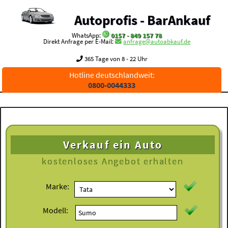
Autoprofis - BarAnkauf
WhatsApp:
0157 - 849 157 78
Direkt Anfrage per E-Mail:
anfrage@autoabkauf.de
365 Tage von 8 - 22 Uhr
Hotline deutschlandweit:
0800-0044333
Verkauf ein Auto
kostenloses
Angebot erhalten
Marke:
Modell: