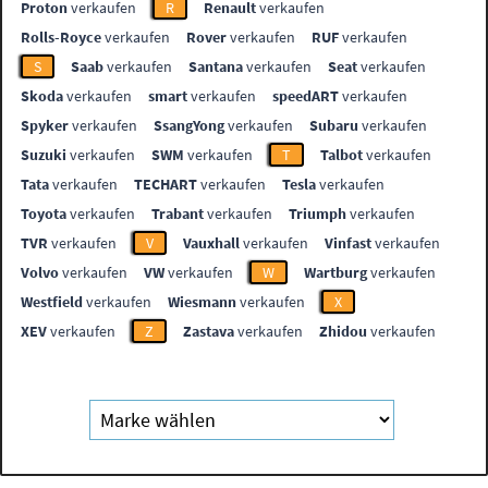
Proton
verkaufen
R
Renault
verkaufen
Rolls-Royce
verkaufen
Rover
verkaufen
RUF
verkaufen
S
Saab
verkaufen
Santana
verkaufen
Seat
verkaufen
Skoda
verkaufen
smart
verkaufen
speedART
verkaufen
Spyker
verkaufen
SsangYong
verkaufen
Subaru
verkaufen
Suzuki
verkaufen
SWM
verkaufen
T
Talbot
verkaufen
Tata
verkaufen
TECHART
verkaufen
Tesla
verkaufen
Toyota
verkaufen
Trabant
verkaufen
Triumph
verkaufen
TVR
verkaufen
V
Vauxhall
verkaufen
Vinfast
verkaufen
Volvo
verkaufen
VW
verkaufen
W
Wartburg
verkaufen
Westfield
verkaufen
Wiesmann
verkaufen
X
XEV
verkaufen
Z
Zastava
verkaufen
Zhidou
verkaufen