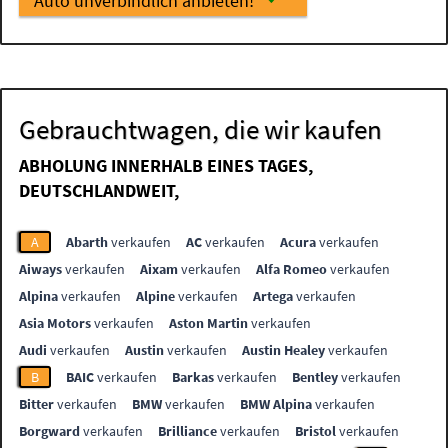
Auto unverbindlich anbieten!
Gebrauchtwagen, die wir kaufen
ABHOLUNG INNERHALB EINES TAGES,
DEUTSCHLANDWEIT,
A
Abarth
verkaufen
AC
verkaufen
Acura
verkaufen
Aiways
verkaufen
Aixam
verkaufen
Alfa Romeo
verkaufen
Alpina
verkaufen
Alpine
verkaufen
Artega
verkaufen
Asia Motors
verkaufen
Aston Martin
verkaufen
Audi
verkaufen
Austin
verkaufen
Austin Healey
verkaufen
B
BAIC
verkaufen
Barkas
verkaufen
Bentley
verkaufen
Bitter
verkaufen
BMW
verkaufen
BMW Alpina
verkaufen
Borgward
verkaufen
Brilliance
verkaufen
Bristol
verkaufen