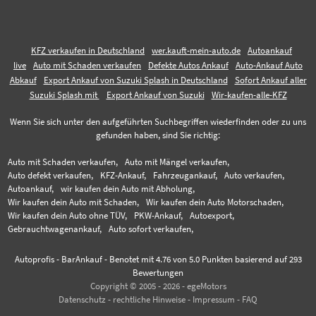
KFZ verkaufen in Deutschland
wer.kauft-mein-auto.de
Autoankauf
live
Auto mit Schaden verkaufen
Defekte Autos Ankauf
Auto-Ankauf Auto
Abkauf
Export Ankauf von Suzuki Splash in Deutschland
Sofort Ankauf aller
Suzuki Splash mit
Export Ankauf von Suzuki
Wir-kaufen-alle-KFZ
Wenn Sie sich unter den aufgeführten Suchbegriffen wiederfinden oder zu uns
gefunden haben, sind Sie richtig:
Auto mit Schaden verkaufen,
Auto mit Mängel verkaufen,
Auto defekt verkaufen,
KFZ-Ankauf,
Fahrzeugankauf,
Auto verkaufen,
Autoankauf,
wir kaufen dein Auto mit Abholung,
Wir kaufen dein Auto mit Schaden,
Wir kaufen dein Auto Motorschaden,
Wir kaufen dein Auto ohne TÜV,
PKW-Ankauf,
Autoexport,
Gebrauchtwagenankauf,
Auto sofort verkaufen,
Autoprofis - BarAnkauf
-
Benotet mit
4.76
von 5.0 Punkten basierend auf
293
Bewertungen
Copyright © 2005 - 2026 - egeMotors
Datenschutz
-
rechtliche Hinweise
-
Impressum
-
FAQ