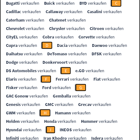
Bugatti
verkaufen
Buick
verkaufen
BYD
verkaufen
C
Cadillac
verkaufen
Callaway
verkaufen
Casalini
verkaufen
Caterham
verkaufen
Chatenet
verkaufen
Chevrolet
verkaufen
Chrysler
verkaufen
Citroen
verkaufen
CityEL
verkaufen
Cobra
verkaufen
Corvette
verkaufen
Cupra
verkaufen
D
Dacia
verkaufen
Daewoo
verkaufen
Daihatsu
verkaufen
DeTomaso
verkaufen
DFSK
verkaufen
Dodge
verkaufen
Donkervoort
verkaufen
DS Automobiles
verkaufen
E
e.GO
verkaufen
Elaris
verkaufen
F
Ferrari
verkaufen
Fiat
verkaufen
Fisker
verkaufen
Ford
verkaufen
G
GAC Gonow
verkaufen
Gemballa
verkaufen
Genesis
verkaufen
GMC
verkaufen
Grecav
verkaufen
GWM
verkaufen
H
Hamann
verkaufen
Holden
verkaufen
Honda
verkaufen
Hummer
verkaufen
Hyundai
verkaufen
I
INEOS
verkaufen
Infiniti
verkaufen
Iran Khodro
verkaufen
Isdera
verkaufen