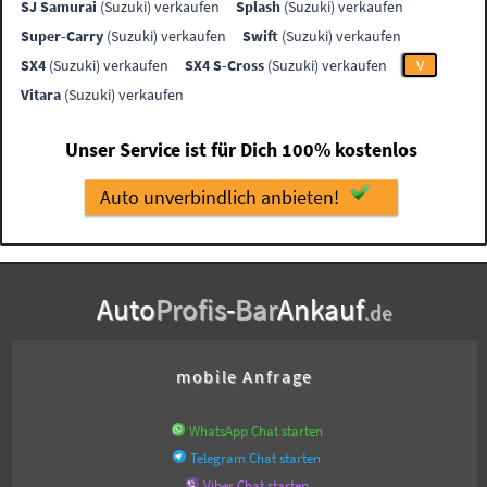
SJ Samurai
(Suzuki) verkaufen
Splash
(Suzuki) verkaufen
Super-Carry
(Suzuki) verkaufen
Swift
(Suzuki) verkaufen
SX4
(Suzuki) verkaufen
SX4 S-Cross
(Suzuki) verkaufen
V
Vitara
(Suzuki) verkaufen
Unser Service ist für Dich 100% kostenlos
Auto unverbindlich anbieten!
Auto
Profis
-
Bar
Ankauf
.de
mobile Anfrage
WhatsApp Chat starten
Telegram Chat starten
Viber Chat starten