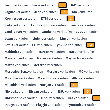
Isuzu
verkaufen
Iveco
verkaufen
J
JAC
verkaufen
Jaguar
verkaufen
Jeep
verkaufen
K
Kia
verkaufen
Koenigsegg
verkaufen
KTM
verkaufen
L
Lada
verkaufen
Lamborghini
verkaufen
Lancia
verkaufen
Land-Rover
verkaufen
Landwind
verkaufen
LEVC
verkaufen
Lexus
verkaufen
Ligier
verkaufen
Lincoln
verkaufen
Lotus
verkaufen
LTI
verkaufen
Lynk Co
verkaufen
M
Mahindra
verkaufen
Marcos
verkaufen
Maruti
verkaufen
Maserati
verkaufen
Maxus
verkaufen
Maybach
verkaufen
Mazda
verkaufen
McLaren
verkaufen
Mercedes-Benz
verkaufen
Mercury
verkaufen
MG
verkaufen
Microcar
verkaufen
Microlino
verkaufen
MINI
verkaufen
Mitsubishi
verkaufen
Morgan
verkaufen
N
Nio
verkaufen
Nissan
verkaufen
NSU
verkaufen
O
Oldsmobile
verkaufen
Opel
verkaufen
Ora
verkaufen
P
Peugeot
verkaufen
Piaggio
verkaufen
Plymouth
verkaufen