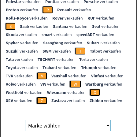
Polestar
verkaufen
Pontiac
verkaufen
Porsche
verkaufen
Proton
verkaufen
R
Renault
verkaufen
Rolls-Royce
verkaufen
Rover
verkaufen
RUF
verkaufen
S
Saab
verkaufen
Santana
verkaufen
Seat
verkaufen
Skoda
verkaufen
smart
verkaufen
speedART
verkaufen
Spyker
verkaufen
SsangYong
verkaufen
Subaru
verkaufen
Suzuki
verkaufen
SWM
verkaufen
T
Talbot
verkaufen
Tata
verkaufen
TECHART
verkaufen
Tesla
verkaufen
Toyota
verkaufen
Trabant
verkaufen
Triumph
verkaufen
TVR
verkaufen
V
Vauxhall
verkaufen
Vinfast
verkaufen
Volvo
verkaufen
VW
verkaufen
W
Wartburg
verkaufen
Westfield
verkaufen
Wiesmann
verkaufen
X
XEV
verkaufen
Z
Zastava
verkaufen
Zhidou
verkaufen