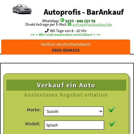
Autoprofis - BarAnkauf
WhatsApp:
0157 - 849 157 78
Direkt Anfrage per E-Mail:
anfrage@autoabkauf.de
365 Tage von 8 - 22 Uhr
>> > Wir sind momentan erreichbar! < <<
Hotline deutschlandweit:
0800-0044333
Verkauf ein Auto
kostenloses
Angebot erhalten
Marke:
Modell: