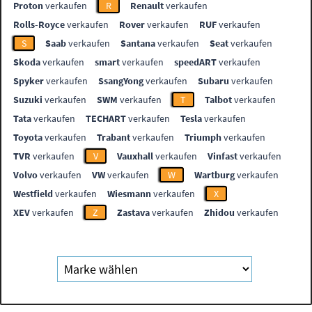
Proton
verkaufen
R
Renault
verkaufen
Rolls-Royce
verkaufen
Rover
verkaufen
RUF
verkaufen
S
Saab
verkaufen
Santana
verkaufen
Seat
verkaufen
Skoda
verkaufen
smart
verkaufen
speedART
verkaufen
Spyker
verkaufen
SsangYong
verkaufen
Subaru
verkaufen
Suzuki
verkaufen
SWM
verkaufen
T
Talbot
verkaufen
Tata
verkaufen
TECHART
verkaufen
Tesla
verkaufen
Toyota
verkaufen
Trabant
verkaufen
Triumph
verkaufen
TVR
verkaufen
V
Vauxhall
verkaufen
Vinfast
verkaufen
Volvo
verkaufen
VW
verkaufen
W
Wartburg
verkaufen
Westfield
verkaufen
Wiesmann
verkaufen
X
XEV
verkaufen
Z
Zastava
verkaufen
Zhidou
verkaufen