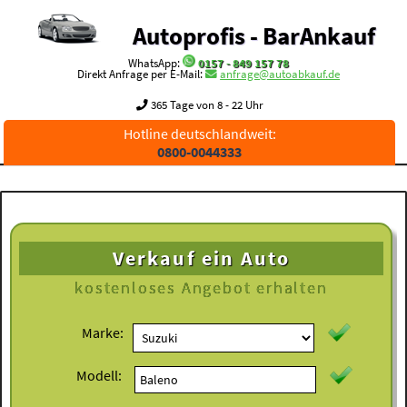
Autoprofis - BarAnkauf
WhatsApp:
0157 - 849 157 78
Direkt Anfrage per E-Mail:
anfrage@autoabkauf.de
365 Tage von 8 - 22 Uhr
Hotline deutschlandweit:
0800-0044333
Verkauf ein Auto
kostenloses
Angebot erhalten
Marke:
Modell: