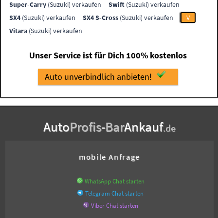
Super-Carry
(Suzuki) verkaufen
Swift
(Suzuki) verkaufen
SX4
(Suzuki) verkaufen
SX4 S-Cross
(Suzuki) verkaufen
V
Vitara
(Suzuki) verkaufen
Unser Service ist für Dich 100% kostenlos
Auto unverbindlich anbieten!
Auto
Profis
-
Bar
Ankauf
.de
mobile Anfrage
WhatsApp Chat starten
Telegram Chat starten
Viber Chat starten