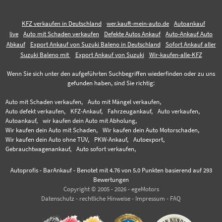
KFZ verkaufen in Deutschland
wer.kauft-mein-auto.de
Autoankauf
live
Auto mit Schaden verkaufen
Defekte Autos Ankauf
Auto-Ankauf Auto
Abkauf
Export Ankauf von Suzuki Baleno in Deutschland
Sofort Ankauf aller
Suzuki Baleno mit
Export Ankauf von Suzuki
Wir-kaufen-alle-KFZ
Wenn Sie sich unter den aufgeführten Suchbegriffen wiederfinden oder zu uns
gefunden haben, sind Sie richtig:
Auto mit Schaden verkaufen,
Auto mit Mängel verkaufen,
Auto defekt verkaufen,
KFZ-Ankauf,
Fahrzeugankauf,
Auto verkaufen,
Autoankauf,
wir kaufen dein Auto mit Abholung,
Wir kaufen dein Auto mit Schaden,
Wir kaufen dein Auto Motorschaden,
Wir kaufen dein Auto ohne TÜV,
PKW-Ankauf,
Autoexport,
Gebrauchtwagenankauf,
Auto sofort verkaufen,
Autoprofis - BarAnkauf
-
Benotet mit
4.76
von 5.0 Punkten basierend auf
293
Bewertungen
Copyright © 2005 - 2026 - egeMotors
Datenschutz
-
rechtliche Hinweise
-
Impressum
-
FAQ