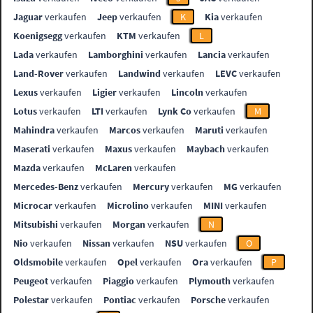
Jaguar
verkaufen
Jeep
verkaufen
K
Kia
verkaufen
Koenigsegg
verkaufen
KTM
verkaufen
L
Lada
verkaufen
Lamborghini
verkaufen
Lancia
verkaufen
Land-Rover
verkaufen
Landwind
verkaufen
LEVC
verkaufen
Lexus
verkaufen
Ligier
verkaufen
Lincoln
verkaufen
Lotus
verkaufen
LTI
verkaufen
Lynk Co
verkaufen
M
Mahindra
verkaufen
Marcos
verkaufen
Maruti
verkaufen
Maserati
verkaufen
Maxus
verkaufen
Maybach
verkaufen
Mazda
verkaufen
McLaren
verkaufen
Mercedes-Benz
verkaufen
Mercury
verkaufen
MG
verkaufen
Microcar
verkaufen
Microlino
verkaufen
MINI
verkaufen
Mitsubishi
verkaufen
Morgan
verkaufen
N
Nio
verkaufen
Nissan
verkaufen
NSU
verkaufen
O
Oldsmobile
verkaufen
Opel
verkaufen
Ora
verkaufen
P
Peugeot
verkaufen
Piaggio
verkaufen
Plymouth
verkaufen
Polestar
verkaufen
Pontiac
verkaufen
Porsche
verkaufen