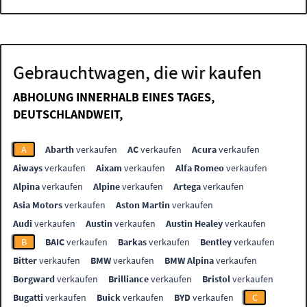
Gebrauchtwagen, die wir kaufen
ABHOLUNG INNERHALB EINES TAGES,
DEUTSCHLANDWEIT,
A
Abarth
verkaufen
AC
verkaufen
Acura
verkaufen
Aiways
verkaufen
Aixam
verkaufen
Alfa Romeo
verkaufen
Alpina
verkaufen
Alpine
verkaufen
Artega
verkaufen
Asia Motors
verkaufen
Aston Martin
verkaufen
Audi
verkaufen
Austin
verkaufen
Austin Healey
verkaufen
B
BAIC
verkaufen
Barkas
verkaufen
Bentley
verkaufen
Bitter
verkaufen
BMW
verkaufen
BMW Alpina
verkaufen
Borgward
verkaufen
Brilliance
verkaufen
Bristol
verkaufen
Bugatti
verkaufen
Buick
verkaufen
BYD
verkaufen
C