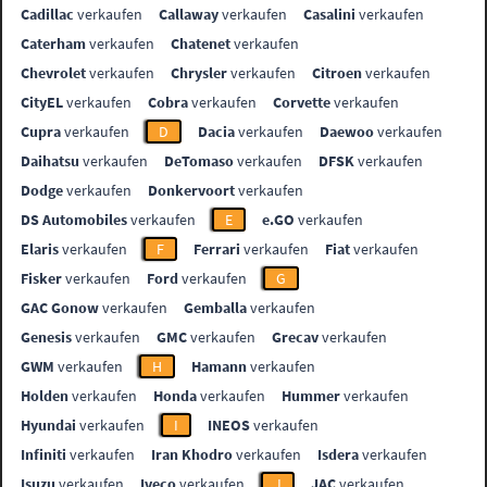
Cadillac
verkaufen
Callaway
verkaufen
Casalini
verkaufen
Caterham
verkaufen
Chatenet
verkaufen
Chevrolet
verkaufen
Chrysler
verkaufen
Citroen
verkaufen
CityEL
verkaufen
Cobra
verkaufen
Corvette
verkaufen
Cupra
verkaufen
D
Dacia
verkaufen
Daewoo
verkaufen
Daihatsu
verkaufen
DeTomaso
verkaufen
DFSK
verkaufen
Dodge
verkaufen
Donkervoort
verkaufen
DS Automobiles
verkaufen
E
e.GO
verkaufen
Elaris
verkaufen
F
Ferrari
verkaufen
Fiat
verkaufen
Fisker
verkaufen
Ford
verkaufen
G
GAC Gonow
verkaufen
Gemballa
verkaufen
Genesis
verkaufen
GMC
verkaufen
Grecav
verkaufen
GWM
verkaufen
H
Hamann
verkaufen
Holden
verkaufen
Honda
verkaufen
Hummer
verkaufen
Hyundai
verkaufen
I
INEOS
verkaufen
Infiniti
verkaufen
Iran Khodro
verkaufen
Isdera
verkaufen
Isuzu
verkaufen
Iveco
verkaufen
J
JAC
verkaufen