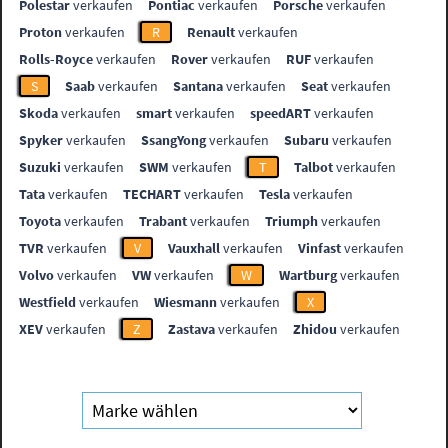
Polestar
verkaufen
Pontiac
verkaufen
Porsche
verkaufen
Proton
verkaufen
R
Renault
verkaufen
Rolls-Royce
verkaufen
Rover
verkaufen
RUF
verkaufen
S
Saab
verkaufen
Santana
verkaufen
Seat
verkaufen
Skoda
verkaufen
smart
verkaufen
speedART
verkaufen
Spyker
verkaufen
SsangYong
verkaufen
Subaru
verkaufen
Suzuki
verkaufen
SWM
verkaufen
T
Talbot
verkaufen
Tata
verkaufen
TECHART
verkaufen
Tesla
verkaufen
Toyota
verkaufen
Trabant
verkaufen
Triumph
verkaufen
TVR
verkaufen
V
Vauxhall
verkaufen
Vinfast
verkaufen
Volvo
verkaufen
VW
verkaufen
W
Wartburg
verkaufen
Westfield
verkaufen
Wiesmann
verkaufen
X
XEV
verkaufen
Z
Zastava
verkaufen
Zhidou
verkaufen