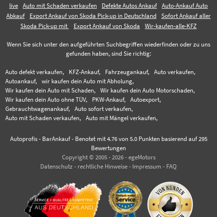
live
Auto mit Schaden verkaufen
Defekte Autos Ankauf
Auto-Ankauf Auto
Abkauf
Export Ankauf von Skoda Pick-up in Deutschland
Sofort Ankauf aller
Skoda Pick-up mit
Export Ankauf von Skoda
Wir-kaufen-alle-KFZ
Wenn Sie sich unter den aufgeführten Suchbegriffen wiederfinden oder zu uns
gefunden haben, sind Sie richtig:
Auto defekt verkaufen,
KFZ-Ankauf,
Fahrzeugankauf,
Auto verkaufen,
Autoankauf,
wir kaufen dein Auto mit Abholung,
Wir kaufen dein Auto mit Schaden,
Wir kaufen dein Auto Motorschaden,
Wir kaufen dein Auto ohne TÜV,
PKW-Ankauf,
Autoexport,
Gebrauchtwagenankauf,
Auto sofort verkaufen,
Auto mit Schaden verkaufen,
Auto mit Mängel verkaufen,
Autoprofis - BarAnkauf
-
Benotet mit
4.76
von 5.0 Punkten basierend auf
295
Bewertungen
Copyright © 2005 - 2026 - egeMotors
Datenschutz
-
rechtliche Hinweise
-
Impressum
-
FAQ