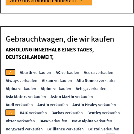
Auto unverbindlich anbieten!
Gebrauchtwagen, die wir kaufen
ABHOLUNG INNERHALB EINES TAGES,
DEUTSCHLANDWEIT,
A
Abarth
verkaufen
AC
verkaufen
Acura
verkaufen
Aiways
verkaufen
Aixam
verkaufen
Alfa Romeo
verkaufen
Alpina
verkaufen
Alpine
verkaufen
Artega
verkaufen
Asia Motors
verkaufen
Aston Martin
verkaufen
Audi
verkaufen
Austin
verkaufen
Austin Healey
verkaufen
B
BAIC
verkaufen
Barkas
verkaufen
Bentley
verkaufen
Bitter
verkaufen
BMW
verkaufen
BMW Alpina
verkaufen
Borgward
verkaufen
Brilliance
verkaufen
Bristol
verkaufen