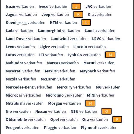
Isuzu
verkaufen
Iveco
verkaufen
J
JAC
verkaufen
Jaguar
verkaufen
Jeep
verkaufen
K
Kia
verkaufen
Koenigsegg
verkaufen
KTM
verkaufen
L
Lada
verkaufen
Lamborghini
verkaufen
Lancia
verkaufen
Land-Rover
verkaufen
Landwind
verkaufen
LEVC
verkaufen
Lexus
verkaufen
Ligier
verkaufen
Lincoln
verkaufen
Lotus
verkaufen
LTI
verkaufen
Lynk Co
verkaufen
M
Mahindra
verkaufen
Marcos
verkaufen
Maruti
verkaufen
Maserati
verkaufen
Maxus
verkaufen
Maybach
verkaufen
Mazda
verkaufen
McLaren
verkaufen
Mercedes-Benz
verkaufen
Mercury
verkaufen
MG
verkaufen
Microcar
verkaufen
Microlino
verkaufen
MINI
verkaufen
Mitsubishi
verkaufen
Morgan
verkaufen
N
Nio
verkaufen
Nissan
verkaufen
NSU
verkaufen
O
Oldsmobile
verkaufen
Opel
verkaufen
Ora
verkaufen
P
Peugeot
verkaufen
Piaggio
verkaufen
Plymouth
verkaufen