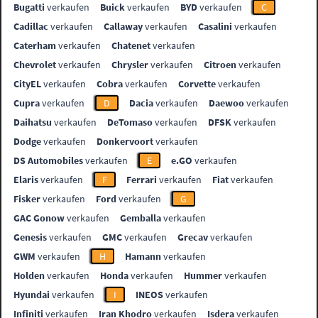
Bugatti
verkaufen
Buick
verkaufen
BYD
verkaufen
C
Cadillac
verkaufen
Callaway
verkaufen
Casalini
verkaufen
Caterham
verkaufen
Chatenet
verkaufen
Chevrolet
verkaufen
Chrysler
verkaufen
Citroen
verkaufen
CityEL
verkaufen
Cobra
verkaufen
Corvette
verkaufen
Cupra
verkaufen
D
Dacia
verkaufen
Daewoo
verkaufen
Daihatsu
verkaufen
DeTomaso
verkaufen
DFSK
verkaufen
Dodge
verkaufen
Donkervoort
verkaufen
DS Automobiles
verkaufen
E
e.GO
verkaufen
Elaris
verkaufen
F
Ferrari
verkaufen
Fiat
verkaufen
Fisker
verkaufen
Ford
verkaufen
G
GAC Gonow
verkaufen
Gemballa
verkaufen
Genesis
verkaufen
GMC
verkaufen
Grecav
verkaufen
GWM
verkaufen
H
Hamann
verkaufen
Holden
verkaufen
Honda
verkaufen
Hummer
verkaufen
Hyundai
verkaufen
I
INEOS
verkaufen
Infiniti
verkaufen
Iran Khodro
verkaufen
Isdera
verkaufen