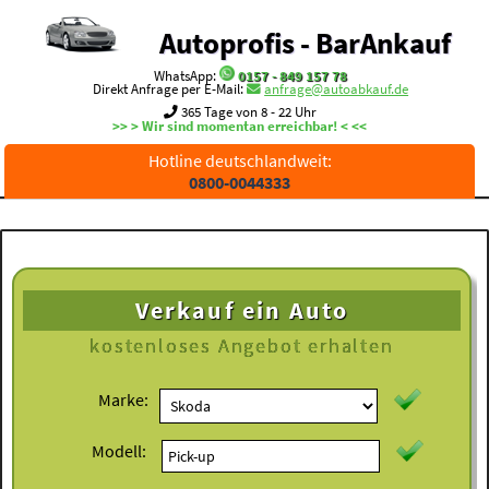
Autoprofis - BarAnkauf
WhatsApp:
0157 - 849 157 78
Direkt Anfrage per E-Mail:
anfrage@autoabkauf.de
365 Tage von 8 - 22 Uhr
>> > Wir sind momentan erreichbar! < <<
Hotline deutschlandweit:
0800-0044333
Verkauf ein Auto
kostenloses
Angebot erhalten
Marke:
Modell: